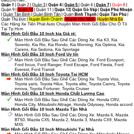
Đâu,chỗ nào...
Quận 1
|
Quận 2
| Q
uận 3
|
Quận 4
|
Quận 5
|
Quận 6
|
Quận 7
|
Quận 8
|
Quận 9 |
Quận 10
| Quận 11 |
Quận 12
|
Quận Gò Vấp
|
Quận Phú Nhuận
|
Quận Tân Bình
|
Quận Bình Tân
| Quận
Bình Thạnh
|
Quận Tân Phú
|
Quận Thủ Đức
|
Huyện Bình Chánh
|
Huyện Hóc Môn
|
Huyện Nhà Bè
Các Hãng Xe Tiến Phát Auto Chuyên Màn Hình Gối Đầu Cho Ô Tô
Tại Tp.Hcm
Màn Hình Gối Đầu 10 Inch kia Giá rẻ:
Màn Hình Gối Đầu Sau Ghế Các Dòng Xe: Kia K3, Kia
Sorento, Kia Rio, Kia Rondo, Kia Morning, Kia Optima, Kia
Carens, Kia Sedona, Kia Sportage
Màn Hình Gối Đầu 10 Inch Ford Uy tín
Màn Hình Gối Đầu Sau Ghế Các Dòng Xe: Ford Ecosport,
Ford focus, Ford Ranger, Ford Escape, Ford Fiesta, Ford
Everest, Ford Transit
Màn Hình Gối Đầu 10 Inch Toyota Tại HCM
Màn Hình Gối Đầu Sau Ghế Các Dòng Xe: Toyota Vios,
Toyota yaris, Toyota Hilux, Toyota altis, Toyota Camry, Toyota
innova, Toyota Fortuner, Toyota Cruiser
Màn Hình Gối Đầu 10 Inch Honda Chất Lượng Cao
Màn Hình Gối Đầu Sau Ghế Các Dòng Xe: Honda CRV,
Honda City, Mitsubishi Attrage, Honda Odyssey, Honda accord
Màn Hình Gối Đầu 10 Inch Mazda Tận Nhà
Màn Hình Gối Đầu Sau Ghế Các Dòng Xe: Mazda 6, Mazda
BT50, Mazda CX5, Mazda 2, Mazda 3, Mazda CX9, Mazda
MX5
Màn Hình Gối Đầu 10 Inch Mitsubishi Tại Nhà