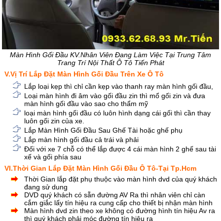
Màn Hình Gối Đầu KV.Nhân Viên Đang Làm Việc Tại Trung Tâm
Trang Trí Nội Thất Ô Tô Tiến Phát
V.Vị Trí Lắp Đặt Màn Hình Gối Đầu Trên Xe Ô Tô
Lắp loại kẹp thì chỉ cần kẹp vào thanh ray màn hình gối đầu,
Loại màn hình đi âm vào gối đầu zin thì mổ gối zin và đưa
màn hình gối đầu vào sao cho thẩm mỹ
loại màn hình gối đầu có luôn hình dạng cái gối thì cần thay
luôn gối zin của xe.
Lắp Màn Hình Gối Đầu Sau Ghế Tài hoặc ghế phụ
Lắp màn hình gối đầu cả trái và phải
Đối với xe 7 chỗ có thể lắp được 4 cái màn hình 2 ghế sau tài
xế và gối phía sau
VI.Thời Gian Lắp Đặt Màn Hình Gối Đầu Ô Tô-Tại Tp.Hcm
Thời Gian lắp đặt phụ thuộc vào màn hình dvd của quý khách
đang sử dung
DVD quý khách có sẵn đường AV Ra thì nhân viên chỉ càn
cắm giắc lấy tín hiệu ra cung cấp cho thiết bị nhận màn hình
Màn hình dvd zin theo xe không có đường hình tín hiệu Av ra
thì quý khách phải móc đường tín hiệu ra