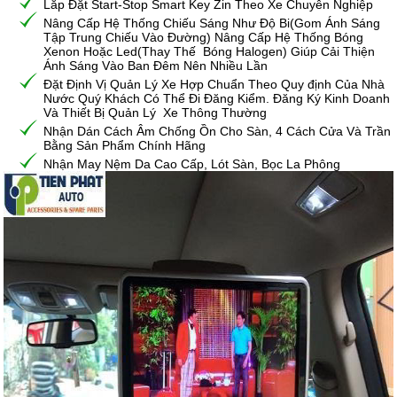
Lắp Đặt Start-Stop Smart Key Zin Theo Xe Chuyên Nghiệp
Nâng Cấp Hệ Thống Chiếu Sáng Như Độ Bi(Gom Ánh Sáng
Tập Trung Chiếu Vào Đường) Nâng Cấp Hệ Thống Bóng
Xenon Hoặc Led(Thay Thế Bóng Halogen) Giúp Cải Thiện
Ánh Sáng Vào Ban Đêm Nên Nhiều Lần
Đặt Định Vị Quản Lý Xe Hợp Chuẩn Theo Quy định Của Nhà
Nước Quý Khách Có Thể Đi Đăng Kiểm. Đăng Ký Kinh Doanh
Và Thiết Bị Quản Lý Xe Thông Thường
Nhận Dán Cách Âm Chống Ồn Cho Sàn, 4 Cách Cửa Và Trần
Bằng Sản Phẩm Chính Hãng
Nhận May Nệm Da Cao Cấp, Lót Sàn, Bọc La Phông