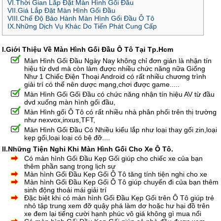
VI.Thời Gian Lắp Đặt Màn Hình Gối Đầu
VII.Giá Lắp Đặt Màn Hình Gối Đầu
VIII.Chế Độ Bảo Hành Màn Hình Gối Đầu Ô Tô
IX.Những Dịch Vụ Khác Do Tiến Phát Cung Cấp
I.Giới Thiệu Về Màn Hình Gối Đầu Ô Tô Tại Tp.Hcm
Màn Hình Gối Đầu Ngày Nay không chỉ đơn giản là nhận tín
hiệu từ dvd mà còn làm được nhiều chức năng nữa Giống
Như 1 Chiếc Điện Thoại Android có rất nhiều chương trình
giải trí có thể nên dược mạng,chơi được game.....
Màn Hình Gối Gối Đầu có chức năng nhận tín hiệu AV từ đầu
dvd xuống màn hình gối đầu,
Màn Hình gối Ô Tô có rất nhiều nhà phân phối trên thị trường
như nexvox,inxus,TFT,
Màn Hình Gối Đầu Có Nhiều kiểu lắp như loại thay gối zin,loại
kẹp gối,loại loại có bệ đỡ....
II.Những Tiện Nghi Khi Màn Hình Gối Cho Xe Ô Tô.
Có màn hình Gối Đầu Kẹp Gối giúp cho chiếc xe của bạn
thêm phần sang trọng lịch sự
Màn hình Gối Đầu Kẹp Gối Ô Tô tăng tính tiện nghi cho xe
Màn hình Gối Đầu Kẹp Gối Ô Tô giúp chuyến đi của bạn thêm
sinh động thoải mái giải trí
Đặc biệt khi có màn hình Gối Đầu Kẹp Gối trên Ô Tô giúp trẻ
nhỏ tập trung xem đỡ quậy phá làm dơ hoặc hư hại đồ trên
xe đem lại tiếng cười hạnh phúc vô giá không gì mua nổi