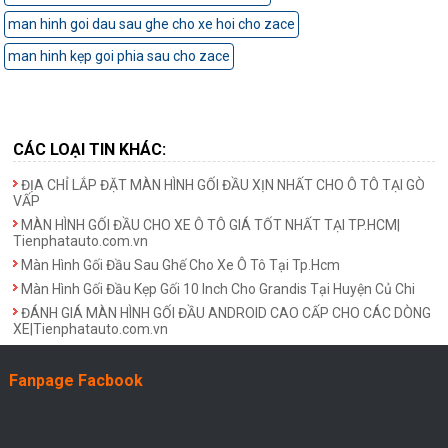
man hinh goi dau sau ghe cho xe hoi cho zace
man hinh kẹp goi phia sau cho zace
CÁC LOẠI TIN KHÁC:
ĐỊA CHỈ LẮP ĐẶT MÀN HÌNH GỐI ĐẦU XỊN NHẤT CHO Ô TÔ TẠI GÒ
VẤP
MÀN HÌNH GỐI ĐẦU CHO XE Ô TÔ GIÁ TỐT NHẤT TẠI TP.HCM|
Tienphatauto.com.vn
Màn Hình Gối Đầu Sau Ghế Cho Xe Ô Tô Tại Tp.Hcm
Màn Hình Gối Đầu Kẹp Gối 10 Inch Cho Grandis Tại Huyện Củ Chi
ĐÁNH GIÁ MÀN HÌNH GỐI ĐẦU ANDROID CAO CẤP CHO CÁC DÒNG
XE|Tienphatauto.com.vn
Fanpage Facbook