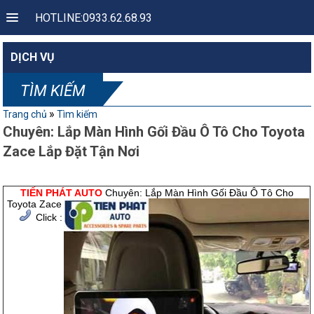
HOTLINE:0933.62.68.93
DỊCH VỤ
TÌM KIẾM
»
Trang chủ
Tìm kiếm
Chuyên: Lắp Màn Hình Gối Đầu Ô Tô Cho Toyota
Zace Lắp Đặt Tận Nơi
TIẾN PHÁT AUTO
Chuyên: Lắp Màn Hình Gối Đầu Ô Tô Cho
Toyota Zace
Click :