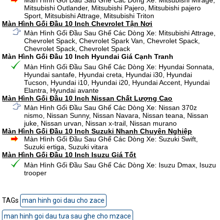
Màn Hình Gối Đầu Sau Ghế Các Dòng Xe: Mitsubishi Mirage,
Mitsubishi Outlander, Mitsubishi Pajero, Mitsubishi pajero
Sport, Mitsubishi Attrage, Mitsubishi Triton
Màn Hình Gối Đầu 10 Inch Chevrolet Tận Nơi
Màn Hình Gối Đầu Sau Ghế Các Dòng Xe: Mitsubishi Attrage,
Chevrolet Spack, Chevrolet Spark Van, Chevrolet Spack,
Chevrolet Spack, Chevrolet Spack
Màn Hình Gối Đầu 10 Inch Hyundai Giá Cạnh Tranh
Màn Hình Gối Đầu Sau Ghế Các Dòng Xe: Hyundai Sonnata,
Hyundai santafe, Hyundai creta, Hyundai i30, Hyundai
Tucson, Hyundai i10, Hyundai i20, Hyundai Accent, Hyundai
Elantra, Hyundai avante
Màn Hình Gối Đầu 10 Inch Nissan Chất Lượng Cao
Màn Hình Gối Đầu Sau Ghế Các Dòng Xe: Nissan 370z
nismo, Nissan Sunny, Nissan Navara, Nissan teana, Nissan
juke, Nissan urvan, Nissan x-trail, Nissan murano
Màn Hình Gối Đầu 10 Inch Suzuki Nhanh Chuyên Nghiệp
Màn Hình Gối Đầu Sau Ghế Các Dòng Xe: Suzuki Swift,
Suzuki ertiga, Suzuki vitara
Màn Hình Gối Đầu 10 Inch Isuzu Giá Tốt
Màn Hình Gối Đầu Sau Ghế Các Dòng Xe: Isuzu Dmax, Isuzu
trooper
TAGs
man hinh goi dau cho zace
man hinh goi dau tưa sau ghe cho mzace