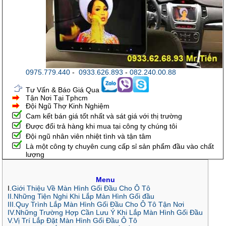
0975.779.440
-
0933.626.893
-
082.240.00.88
Tư Vấn & Báo Giá Qua
Tận Nơi Tại Tphcm
Đội Ngũ Thợ Kinh Nghiệm
Cam kết bán giá tốt nhất và sát giá với thị trường
Được đổi trả hàng khi mua tại công ty chúng tôi
Đội ngũ nhân viên nhiệt tình và tận tâm
Là một công ty chuyên cung cấp sỉ sản phẩm đầu vào chất
lượng
Menu
I.
Giới Thiệu Về Màn Hình Gối Đầu Cho Ô Tô
II.Những Tiện Nghi Khi Lắp Màn Hình Gối đầu
III.Quy Trình Lắp Màn Hình Gối Đầu Cho Ô Tô Tận Nơi
IV.Những Trường Hợp Cần Lưu Ý Khi Lắp Màn Hình Gối Đầu
V.Vị Trí Lắp Đặt Màn Hình Gối Đầu Ô Tô