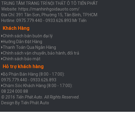
TRUNG TÂM TRANG TRÍ NỘI THẤT Ô TÔ TIẾN PHÁT
Website: https://manhinhgoidauoto.com/
Địa Chỉ: 391 Tân Sơn, Phường 15, Tân Bình, TP.HCM
Hotline: 0975.779.440 - 0933.626.893 Mr Tiến
Khách Hàng
Chính sách bán buôn đại lý
Hưỡng Dẫn Đặt Hàng
Thanh Toán Qua Ngân Hàng
Chính sách vận chuyển, bảo hành, đổi trả
Chính sách bảo mật
Hỗ trợ khách hàng
Bộ Phận Bán Hàng (8:00 - 17:00):
0975.779.440 - 0933.626.893
Chăm Sóc Khách Hàng (8:00 - 17:00):
08 224 000 88
© 2016 Tiến Phát Auto. All Rights Reserved.
Design By
Tiến Phát Auto