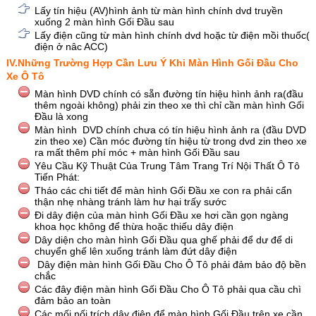
Lấy tín hiệu (AV)hình ảnh từ màn hình chính dvd truyền
xuống 2 màn hình Gối Đầu sau
Lấy điện cũng từ màn hình chính dvd hoặc từ điện mồi thuốc(
điện ở nâc ACC)
IV.Những Trường Hợp Cần Lưu Ý Khi Màn Hình Gối Đầu Cho
Xe Ô Tô
Màn hình DVD chính có sẵn đường tín hiệu hình ảnh ra(đầu
thêm ngoài không) phải zin theo xe thì chỉ cần màn hình Gối
Đầu là xong
Màn hình DVD chính chưa có tín hiệu hình ảnh ra (đầu DVD
zin theo xe) Cần móc đường tín hiệu từ trong dvd zin theo xe
ra mất thêm phí móc + màn hình Gối Đầu sau
Yêu Cầu Kỹ Thuật Của Trung Tâm Trang Trí Nội Thất Ô Tô
Tiến Phát:
Tháo các chi tiết để màn hình Gối Đầu xe con ra phải cẩn
thận nhẹ nhàng tránh làm hư hại trấy sước
Đi dây điện của màn hình Gối Đầu xe hơi cần gọn ngàng
khoa học không để thừa hoặc thiếu dây điện
Dây diện cho màn hình Gối Đầu qua ghế phải để dư để di
chuyển ghế lên xuống tránh làm đứt dây điện
Dây điện màn hình Gối Đầu Cho Ô Tô phải đảm bảo độ bền
chắc
Các đây điện màn hình Gối Đầu Cho Ô Tô phải qua cầu chì
đảm bảo an toàn
Các mối nối trích dây điện để màn hình Gối Đầu trên xe cần