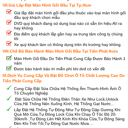
VII.Giá Lắp Đặt Màn Hình Gối Đầu Tại Tp.Hcm
Giá lắp đặt màn hình gối đầu phụ thuộc vào loại màn hình gối
đầu quý khách chọn mẫu
DVD quý khách đang sử dụng loại nào có sẵn tín hiệu AV ra
hay không
Địa điểm quý khách lắp gần hay xa trung tâm công ty chúng
tôi
Xe quý khách làm có thông dụng trên thị trường hay không
VIII.Chế Độ Bảo Hành Màn Hình Gối Đầu Tại Tiến Phát Auto
Màn Hình Gối Đầu Do Tiến Phát Cung Cấp Được Bảo Hành 1
năm
Được bảo hành bảo trì miễn phí khi dvd có vấn đề
IX.Dịch Vụ Cung Cấp Và Đặt Đồ Chơi Ô Tô Chất Lượng Cao Do
Tiến Phát Cung Cấp
Cung Cấp Đặt Sửa Chữa Hệ Thống Âm Thanh-Hình Ảnh Ô
Tô Chuyên Nghiệp
Đặt Sửa Chữa Hệ Thống Điện Thân Xe Như Lock,Unlock
Cửa,Hệ Thống Nên Xuống Kính, Hệ Thống Gạt Nước...
Lắp Đặt Hệ Thống Tự Động Như Tự Động Gập Gương Khi
Quá Mở Cửa,Tự Đông Lock Cửa Khi Chạy Ô Tôc Độ 20-
30km/h ,Tự Động Lên Hết Kính Khi Khóa Cửa,Tự Động Sáng
Đèn Khi Trời Tối,Tự Động Gạt Nước Mưa....