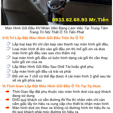
Màn Hình Gối Đầu KV.Nhân Viên Đang Làm Việc Tại Trung Tâm
Trang Trí Nội Thất Ô Tô Tiến Phát
V.Vị Trí Lắp Đặt Màn Hình Gối Đầu Trên Xe Ô Tô
Lắp loại kẹp thì chỉ cần kẹp vào thanh ray màn hình gối đầu,
Loại màn hình đi âm vào gối đầu zin thì mổ gối zin và đưa
màn hình gối đầu vào sao cho thẩm mỹ
loại màn hình gối đầu có luôn hình dạng cái gối thì cần thay
luôn gối zin của xe.
Lắp Màn Hình Gối Đầu Sau Ghế Tài hoặc ghế phụ
Lắp màn hình gối đầu cả trái và phải
Đối với xe 7 chỗ có thể lắp được 4 cái màn hình 2 ghế sau tài
xế và gối phía sau
VI.Thời Gian Lắp Đặt Màn Hình Gối Đầu Ô Tô-Tại Tp.Hcm
Thời Gian lắp đặt phụ thuộc vào màn hình dvd của quý khách
đang sử dung
DVD quý khách có sẵn đường AV Ra thì nhân viên chỉ càn
cắm giắc lấy tín hiệu ra cung cấp cho thiết bị nhận màn hình
Màn hình dvd zin theo xe không có đường hình tín hiệu Av ra
thì quý khách phải móc đường tín hiệu ra