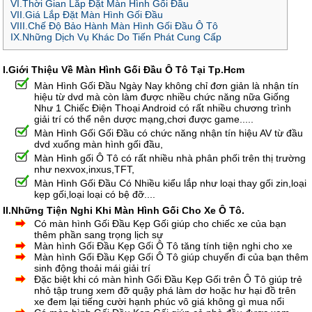
VI.Thời Gian Lắp Đặt Màn Hình Gối Đầu
VII.Giá Lắp Đặt Màn Hình Gối Đầu
VIII.Chế Độ Bảo Hành Màn Hình Gối Đầu Ô Tô
IX.Những Dịch Vụ Khác Do Tiến Phát Cung Cấp
I.Giới Thiệu Về Màn Hình Gối Đầu Ô Tô Tại Tp.Hcm
Màn Hình Gối Đầu Ngày Nay không chỉ đơn giản là nhận tín
hiệu từ dvd mà còn làm được nhiều chức năng nữa Giống
Như 1 Chiếc Điện Thoại Android có rất nhiều chương trình
giải trí có thể nên dược mạng,chơi được game.....
Màn Hình Gối Gối Đầu có chức năng nhận tín hiệu AV từ đầu
dvd xuống màn hình gối đầu,
Màn Hình gối Ô Tô có rất nhiều nhà phân phối trên thị trường
như nexvox,inxus,TFT,
Màn Hình Gối Đầu Có Nhiều kiểu lắp như loại thay gối zin,loại
kẹp gối,loại loại có bệ đỡ....
II.Những Tiện Nghi Khi Màn Hình Gối Cho Xe Ô Tô.
Có màn hình Gối Đầu Kẹp Gối giúp cho chiếc xe của bạn
thêm phần sang trọng lịch sự
Màn hình Gối Đầu Kẹp Gối Ô Tô tăng tính tiện nghi cho xe
Màn hình Gối Đầu Kẹp Gối Ô Tô giúp chuyến đi của bạn thêm
sinh động thoải mái giải trí
Đặc biệt khi có màn hình Gối Đầu Kẹp Gối trên Ô Tô giúp trẻ
nhỏ tập trung xem đỡ quậy phá làm dơ hoặc hư hại đồ trên
xe đem lại tiếng cười hạnh phúc vô giá không gì mua nổi