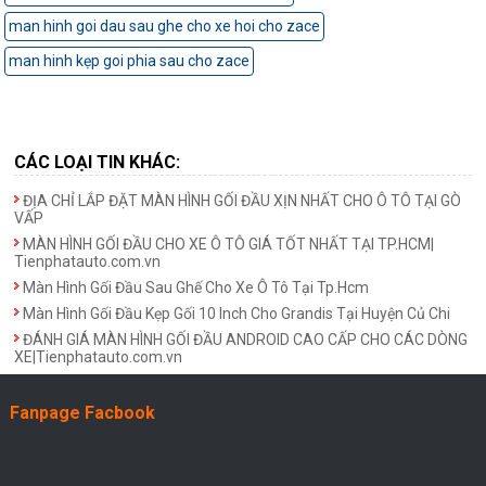
man hinh goi dau sau ghe cho xe hoi cho zace
man hinh kẹp goi phia sau cho zace
CÁC LOẠI TIN KHÁC:
ĐỊA CHỈ LẮP ĐẶT MÀN HÌNH GỐI ĐẦU XỊN NHẤT CHO Ô TÔ TẠI GÒ
VẤP
MÀN HÌNH GỐI ĐẦU CHO XE Ô TÔ GIÁ TỐT NHẤT TẠI TP.HCM|
Tienphatauto.com.vn
Màn Hình Gối Đầu Sau Ghế Cho Xe Ô Tô Tại Tp.Hcm
Màn Hình Gối Đầu Kẹp Gối 10 Inch Cho Grandis Tại Huyện Củ Chi
ĐÁNH GIÁ MÀN HÌNH GỐI ĐẦU ANDROID CAO CẤP CHO CÁC DÒNG
XE|Tienphatauto.com.vn
Fanpage Facbook