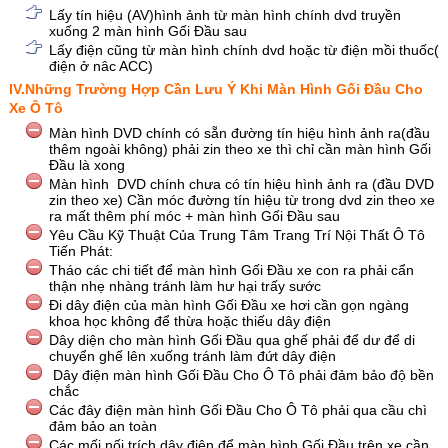
Lấy tín hiệu (AV)hình ảnh từ màn hình chính dvd truyền
xuống 2 màn hình Gối Đầu sau
Lấy điện cũng từ màn hình chính dvd hoặc từ điện mồi thuốc(
điện ở nâc ACC)
IV.Những Trường Hợp Cần Lưu Ý Khi Màn Hình Gối Đầu Cho
Xe Ô Tô
Màn hình DVD chính có sẵn đường tín hiệu hình ảnh ra(đầu
thêm ngoài không) phải zin theo xe thì chỉ cần màn hình Gối
Đầu là xong
Màn hình DVD chính chưa có tín hiệu hình ảnh ra (đầu DVD
zin theo xe) Cần móc đường tín hiệu từ trong dvd zin theo xe
ra mất thêm phí móc + màn hình Gối Đầu sau
Yêu Cầu Kỹ Thuật Của Trung Tâm Trang Trí Nội Thất Ô Tô
Tiến Phát:
Tháo các chi tiết để màn hình Gối Đầu xe con ra phải cẩn
thận nhẹ nhàng tránh làm hư hại trấy sước
Đi dây điện của màn hình Gối Đầu xe hơi cần gọn ngàng
khoa học không để thừa hoặc thiếu dây điện
Dây diện cho màn hình Gối Đầu qua ghế phải để dư để di
chuyển ghế lên xuống tránh làm đứt dây điện
Dây điện màn hình Gối Đầu Cho Ô Tô phải đảm bảo độ bền
chắc
Các đây điện màn hình Gối Đầu Cho Ô Tô phải qua cầu chì
đảm bảo an toàn
Các mối nối trích dây điện để màn hình Gối Đầu trên xe cần