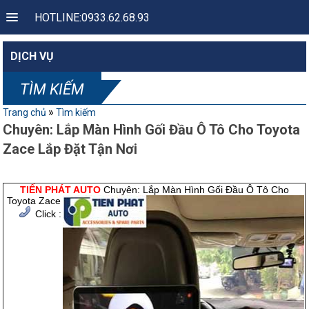
HOTLINE:0933.62.68.93
DỊCH VỤ
TÌM KIẾM
»
Trang chủ
Tìm kiếm
Chuyên: Lắp Màn Hình Gối Đầu Ô Tô Cho Toyota
Zace Lắp Đặt Tận Nơi
TIẾN PHÁT AUTO
Chuyên: Lắp Màn Hình Gối Đầu Ô Tô Cho
Toyota Zace
Click :