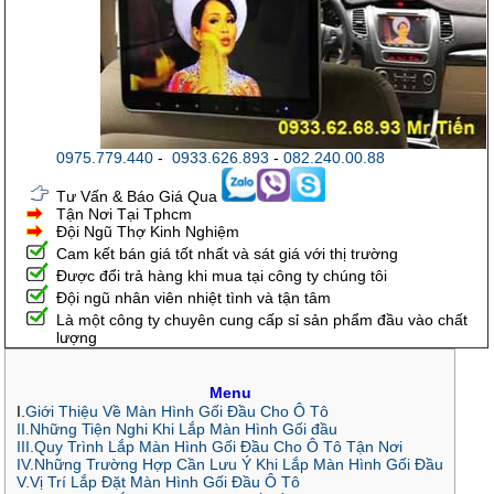
0975.779.440
-
0933.626.893
-
082.240.00.88
Tư Vấn & Báo Giá Qua
Tận Nơi Tại Tphcm
Đội Ngũ Thợ Kinh Nghiệm
Cam kết bán giá tốt nhất và sát giá với thị trường
Được đổi trả hàng khi mua tại công ty chúng tôi
Đội ngũ nhân viên nhiệt tình và tận tâm
Là một công ty chuyên cung cấp sỉ sản phẩm đầu vào chất
lượng
Menu
I.
Giới Thiệu Về Màn Hình Gối Đầu Cho Ô Tô
II.Những Tiện Nghi Khi Lắp Màn Hình Gối đầu
III.Quy Trình Lắp Màn Hình Gối Đầu Cho Ô Tô Tận Nơi
IV.Những Trường Hợp Cần Lưu Ý Khi Lắp Màn Hình Gối Đầu
V.Vị Trí Lắp Đặt Màn Hình Gối Đầu Ô Tô