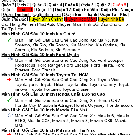
Đâu,chỗ nào...
Quận 1
|
Quận 2
| Q
uận 3
|
Quận 4
|
Quận 5
|
Quận 6
|
Quận 7
|
Quận 8
|
Quận 9 |
Quận 10
| Quận 11 |
Quận 12
|
Quận Gò Vấp
|
Quận Phú Nhuận
|
Quận Tân Bình
|
Quận Bình Tân
| Quận
Bình Thạnh
|
Quận Tân Phú
|
Quận Thủ Đức
|
Huyện Bình Chánh
|
Huyện Hóc Môn
|
Huyện Nhà Bè
Các Hãng Xe Tiến Phát Auto Chuyên Màn Hình Gối Đầu Cho Ô Tô
Tại Tp.Hcm
Màn Hình Gối Đầu 10 Inch kia Giá rẻ:
Màn Hình Gối Đầu Sau Ghế Các Dòng Xe: Kia K3, Kia
Sorento, Kia Rio, Kia Rondo, Kia Morning, Kia Optima, Kia
Carens, Kia Sedona, Kia Sportage
Màn Hình Gối Đầu 10 Inch Ford Uy tín
Màn Hình Gối Đầu Sau Ghế Các Dòng Xe: Ford Ecosport,
Ford focus, Ford Ranger, Ford Escape, Ford Fiesta, Ford
Everest, Ford Transit
Màn Hình Gối Đầu 10 Inch Toyota Tại HCM
Màn Hình Gối Đầu Sau Ghế Các Dòng Xe: Toyota Vios,
Toyota yaris, Toyota Hilux, Toyota altis, Toyota Camry, Toyota
innova, Toyota Fortuner, Toyota Cruiser
Màn Hình Gối Đầu 10 Inch Honda Chất Lượng Cao
Màn Hình Gối Đầu Sau Ghế Các Dòng Xe: Honda CRV,
Honda City, Mitsubishi Attrage, Honda Odyssey, Honda accord
Màn Hình Gối Đầu 10 Inch Mazda Tận Nhà
Màn Hình Gối Đầu Sau Ghế Các Dòng Xe: Mazda 6, Mazda
BT50, Mazda CX5, Mazda 2, Mazda 3, Mazda CX9, Mazda
MX5
Màn Hình Gối Đầu 10 Inch Mitsubishi Tại Nhà