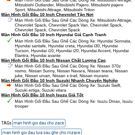
Màn Hình Gối Đầu Sau Ghế Các Dòng Xe: Mitsubishi Mirage,
Mitsubishi Outlander, Mitsubishi Pajero, Mitsubishi pajero
Sport, Mitsubishi Attrage, Mitsubishi Triton
Màn Hình Gối Đầu 10 Inch Chevrolet Tận Nơi
Màn Hình Gối Đầu Sau Ghế Các Dòng Xe: Mitsubishi Attrage,
Chevrolet Spack, Chevrolet Spark Van, Chevrolet Spack,
Chevrolet Spack, Chevrolet Spack
Màn Hình Gối Đầu 10 Inch Hyundai Giá Cạnh Tranh
Màn Hình Gối Đầu Sau Ghế Các Dòng Xe: Hyundai Sonnata,
Hyundai santafe, Hyundai creta, Hyundai i30, Hyundai
Tucson, Hyundai i10, Hyundai i20, Hyundai Accent, Hyundai
Elantra, Hyundai avante
Màn Hình Gối Đầu 10 Inch Nissan Chất Lượng Cao
Màn Hình Gối Đầu Sau Ghế Các Dòng Xe: Nissan 370z
nismo, Nissan Sunny, Nissan Navara, Nissan teana, Nissan
juke, Nissan urvan, Nissan x-trail, Nissan murano
Màn Hình Gối Đầu 10 Inch Suzuki Nhanh Chuyên Nghiệp
Màn Hình Gối Đầu Sau Ghế Các Dòng Xe: Suzuki Swift,
Suzuki ertiga, Suzuki vitara
Màn Hình Gối Đầu 10 Inch Isuzu Giá Tốt
Màn Hình Gối Đầu Sau Ghế Các Dòng Xe: Isuzu Dmax, Isuzu
trooper
TAGs
man hinh goi dau cho zace
man hinh goi dau tưa sau ghe cho mzace