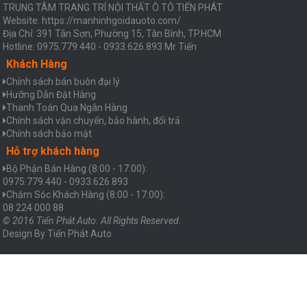
TRUNG TÂM TRANG TRÍ NỘI THẤT Ô TÔ TIẾN PHÁT
Website: https://manhinhgoidauoto.com/
Địa Chỉ: 391 Tân Sơn, Phường 15, Tân Bình, TP.HCM
Hotline: 0975.779.440 - 0933.626.893 Mr Tiến
Khách Hàng
Chính sách bán buôn đại lý
Hưỡng Dẫn Đặt Hàng
Thanh Toán Qua Ngân Hàng
Chính sách vận chuyển, bảo hành, đổi trả
Chính sách bảo mật
Hỗ trợ khách hàng
Bộ Phận Bán Hàng (8:00 - 17:00):
0975.779.440 - 0933.626.893
Chăm Sóc Khách Hàng (8:00 - 17:00):
08 224 000 88
© 2016 Tiến Phát Auto. All Rights Reserved.
Design By
Tiến Phát Auto