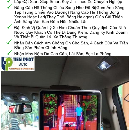
Lắp Đặt Start-Stop Smart Key Zin Theo Xe Chuyên Nghiệp
Nâng Cấp Hệ Thống Chiếu Sáng Như Độ Bi(Gom Ánh Sáng
Tập Trung Chiếu Vào Đường) Nâng Cấp Hệ Thống Bóng
Xenon Hoặc Led(Thay Thế Bóng Halogen) Giúp Cải Thiện
Ánh Sáng Vào Ban Đêm Nên Nhiều Lần
Đặt Định Vị Quản Lý Xe Hợp Chuẩn Theo Quy định Của Nhà
Nước Quý Khách Có Thể Đi Đăng Kiểm. Đăng Ký Kinh Doanh
Và Thiết Bị Quản Lý Xe Thông Thường
Nhận Dán Cách Âm Chống Ồn Cho Sàn, 4 Cách Cửa Và Trần
Bằng Sản Phẩm Chính Hãng
Nhận May Nệm Da Cao Cấp, Lót Sàn, Bọc La Phông