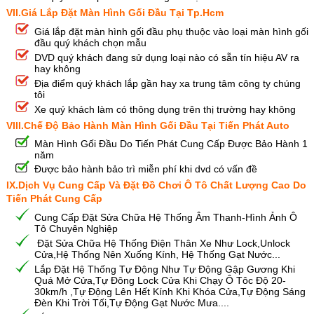
VII.Giá Lắp Đặt Màn Hình Gối Đầu Tại Tp.Hcm
Giá lắp đặt màn hình gối đầu phụ thuộc vào loại màn hình gối
đầu quý khách chọn mẫu
DVD quý khách đang sử dụng loại nào có sẵn tín hiệu AV ra
hay không
Địa điểm quý khách lắp gần hay xa trung tâm công ty chúng
tôi
Xe quý khách làm có thông dụng trên thị trường hay không
VIII.Chế Độ Bảo Hành Màn Hình Gối Đầu Tại Tiến Phát Auto
Màn Hình Gối Đầu Do Tiến Phát Cung Cấp Được Bảo Hành 1
năm
Được bảo hành bảo trì miễn phí khi dvd có vấn đề
IX.Dịch Vụ Cung Cấp Và Đặt Đồ Chơi Ô Tô Chất Lượng Cao Do
Tiến Phát Cung Cấp
Cung Cấp Đặt Sửa Chữa Hệ Thống Âm Thanh-Hình Ảnh Ô
Tô Chuyên Nghiệp
Đặt Sửa Chữa Hệ Thống Điện Thân Xe Như Lock,Unlock
Cửa,Hệ Thống Nên Xuống Kính, Hệ Thống Gạt Nước...
Lắp Đặt Hệ Thống Tự Động Như Tự Động Gập Gương Khi
Quá Mở Cửa,Tự Đông Lock Cửa Khi Chạy Ô Tôc Độ 20-
30km/h ,Tự Động Lên Hết Kính Khi Khóa Cửa,Tự Động Sáng
Đèn Khi Trời Tối,Tự Động Gạt Nước Mưa....