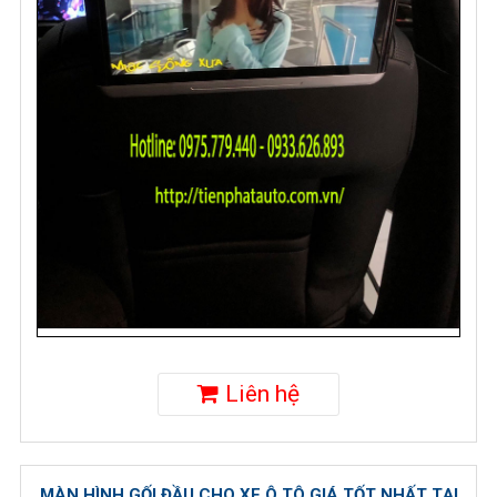
Liên hệ
MÀN HÌNH GỐI ĐẦU CHO XE Ô TÔ GIÁ TỐT NHẤT TẠI