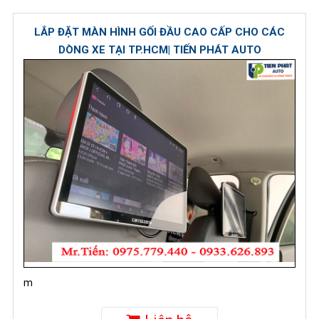
LẮP ĐẶT MÀN HÌNH GỐI ĐẦU CAO CẤP CHO CÁC
DÒNG XE TẠI TP.HCM| TIẾN PHÁT AUTO
m