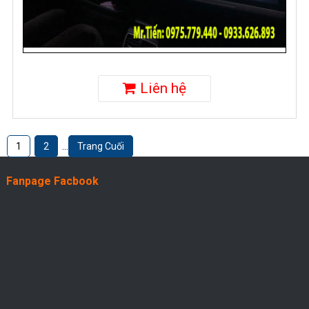
Liên hệ
1
2
...
Trang Cuối
Fanpage Facbook