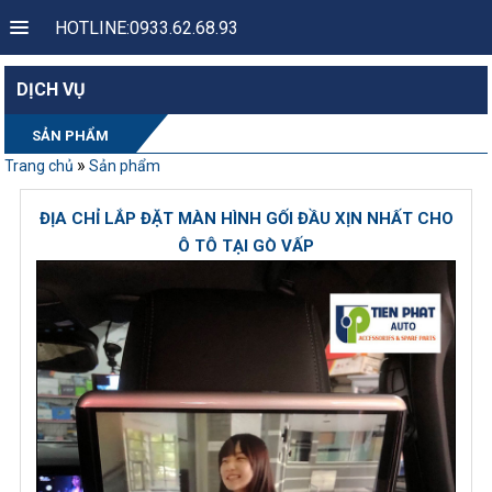
HOTLINE:0933.62.68.93
DỊCH VỤ
SẢN PHẨM
»
Trang chủ
Sản phẩm
ĐỊA CHỈ LẮP ĐẶT MÀN HÌNH GỐI ĐẦU XỊN NHẤT CHO
Ô TÔ TẠI GÒ VẤP