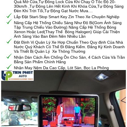
Quá Mở Cửa,Tự Đông Lock Cửa Khi Chạy Ô Tôc Độ 20-
30km/h ,Tự Động Lên Hết Kính Khi Khóa Cửa,Tự Động Sáng
Đèn Khi Trời Tối,Tự Động Gạt Nước Mưa....
Lắp Đặt Start-Stop Smart Key Zin Theo Xe Chuyên Nghiệp
Nâng Cấp Hệ Thống Chiếu Sáng Như Độ Bi(Gom Ánh Sáng
Tập Trung Chiếu Vào Đường) Nâng Cấp Hệ Thống Bóng
Xenon Hoặc Led(Thay Thế Bóng Halogen) Giúp Cải Thiện
Ánh Sáng Vào Ban Đêm Nên Nhiều Lần
Đặt Định Vị Quản Lý Xe Hợp Chuẩn Theo Quy định Của Nhà
Nước Quý Khách Có Thể Đi Đăng Kiểm. Đăng Ký Kinh Doanh
Và Thiết Bị Quản Lý Xe Thông Thường
Nhận Dán Cách Âm Chống Ồn Cho Sàn, 4 Cách Cửa Và Trần
Bằng Sản Phẩm Chính Hãng
Nhận May Nệm Da Cao Cấp, Lót Sàn, Bọc La Phông