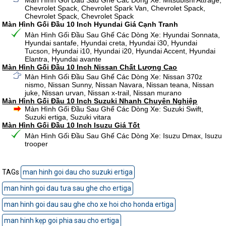
Màn Hình Gối Đầu Sau Ghế Các Dòng Xe: Mitsubishi Attrage,
Chevrolet Spack, Chevrolet Spark Van, Chevrolet Spack,
Chevrolet Spack, Chevrolet Spack
Màn Hình Gối Đầu 10 Inch Hyundai Giá Cạnh Tranh
Màn Hình Gối Đầu Sau Ghế Các Dòng Xe: Hyundai Sonnata,
Hyundai santafe, Hyundai creta, Hyundai i30, Hyundai
Tucson, Hyundai i10, Hyundai i20, Hyundai Accent, Hyundai
Elantra, Hyundai avante
Màn Hình Gối Đầu 10 Inch Nissan Chất Lượng Cao
Màn Hình Gối Đầu Sau Ghế Các Dòng Xe: Nissan 370z
nismo, Nissan Sunny, Nissan Navara, Nissan teana, Nissan
juke, Nissan urvan, Nissan x-trail, Nissan murano
Màn Hình Gối Đầu 10 Inch Suzuki Nhanh Chuyên Nghiệp
Màn Hình Gối Đầu Sau Ghế Các Dòng Xe: Suzuki Swift,
Suzuki ertiga, Suzuki vitara
Màn Hình Gối Đầu 10 Inch Isuzu Giá Tốt
Màn Hình Gối Đầu Sau Ghế Các Dòng Xe: Isuzu Dmax, Isuzu
trooper
TAGs
man hinh goi dau cho suzuki ertiga
man hinh goi dau tưa sau ghe cho ertiga
man hinh goi dau sau ghe cho xe hoi cho honda ertiga
man hinh kẹp goi phia sau cho ertiga