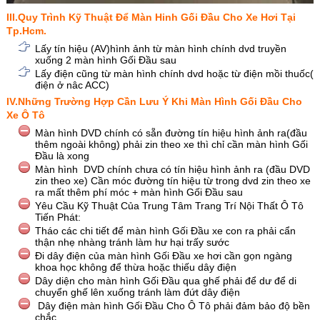
III.Quy Trình Kỹ Thuật Để Màn Hinh Gối Đầu Cho Xe Hơi Tại
Tp.Hcm.
Lấy tín hiệu (AV)hình ảnh từ màn hình chính dvd truyền
xuống 2 màn hình Gối Đầu sau
Lấy điện cũng từ màn hình chính dvd hoặc từ điện mồi thuốc(
điện ở nâc ACC)
IV.Những Trường Hợp Cần Lưu Ý Khi Màn Hình Gối Đầu Cho
Xe Ô Tô
Màn hình DVD chính có sẵn đường tín hiệu hình ảnh ra(đầu
thêm ngoài không) phải zin theo xe thì chỉ cần màn hình Gối
Đầu là xong
Màn hình DVD chính chưa có tín hiệu hình ảnh ra (đầu DVD
zin theo xe) Cần móc đường tín hiệu từ trong dvd zin theo xe
ra mất thêm phí móc + màn hình Gối Đầu sau
Yêu Cầu Kỹ Thuật Của Trung Tâm Trang Trí Nội Thất Ô Tô
Tiến Phát:
Tháo các chi tiết để màn hình Gối Đầu xe con ra phải cẩn
thận nhẹ nhàng tránh làm hư hại trấy sước
Đi dây điện của màn hình Gối Đầu xe hơi cần gọn ngàng
khoa học không để thừa hoặc thiếu dây điện
Dây diện cho màn hình Gối Đầu qua ghế phải để dư để di
chuyển ghế lên xuống tránh làm đứt dây điện
Dây điện màn hình Gối Đầu Cho Ô Tô phải đảm bảo độ bền
chắc