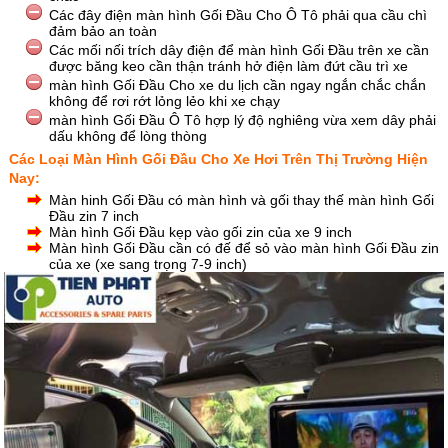
Các đây điện màn hình Gối Đầu Cho Ô Tô phải qua cầu chì
đảm bảo an toàn
Các mối nối trích dây điện để màn hình Gối Đầu trên xe cần
được băng keo cần thận tránh hở điện làm đứt cầu trì xe
màn hình Gối Đầu Cho xe du lịch cần ngay ngắn chắc chắn
không để rơi rớt lỏng lẻo khi xe chạy
màn hình Gối Đầu Ô Tô hợp lý độ nghiêng vừa xem dây phải
dấu không để lòng thòng
Các Loại Màn Hình Gối Đầu Cho Xe Hơi Trên Thị Trường Hiện
Nay:
Màn hinh Gối Đầu có màn hình và gối thay thế màn hình Gối
Đầu zin 7 inch
Màn hình Gối Đầu kẹp vào gối zin của xe 9 inch
Màn hình Gối Đầu cần có đế để sỏ vào màn hình Gối Đầu zin
của xe (xe sang trọng 7-9 inch)