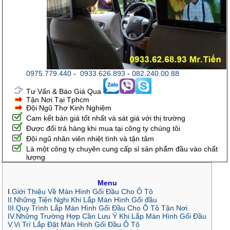
0975.779.440
-
0933.626.893
-
082.240.00.88
Tư Vấn & Báo Giá Qua
Tận Nơi Tại Tphcm
Đội Ngũ Thợ Kinh Nghiệm
Cam kết bán giá tốt nhất và sát giá với thị trường
Được đổi trả hàng khi mua tại công ty chúng tôi
Đội ngũ nhân viên nhiệt tình và tận tâm
Là một công ty chuyên cung cấp sỉ sản phẩm đầu vào chất
lượng
Menu
I.
Giới Thiệu Về Màn Hình Gối Đầu Cho Ô Tô
II.Những Tiện Nghi Khi Lắp Màn Hình Gối đầu
III.Quy Trình Lắp Màn Hình Gối Đầu Cho Ô Tô Tận Nơi
IV.Những Trường Hợp Cần Lưu Ý Khi Lắp Màn Hình Gối Đầu
V.Vị Trí Lắp Đặt Màn Hình Gối Đầu Ô Tô