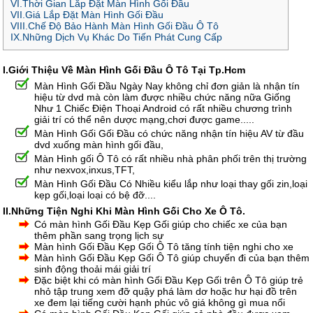
VI.Thời Gian Lắp Đặt Màn Hình Gối Đầu
VII.Giá Lắp Đặt Màn Hình Gối Đầu
VIII.Chế Độ Bảo Hành Màn Hình Gối Đầu Ô Tô
IX.Những Dịch Vụ Khác Do Tiến Phát Cung Cấp
I.Giới Thiệu Về Màn Hình Gối Đầu Ô Tô Tại Tp.Hcm
Màn Hình Gối Đầu Ngày Nay không chỉ đơn giản là nhận tín
hiệu từ dvd mà còn làm được nhiều chức năng nữa Giống
Như 1 Chiếc Điện Thoại Android có rất nhiều chương trình
giải trí có thể nên dược mạng,chơi được game.....
Màn Hình Gối Gối Đầu có chức năng nhận tín hiệu AV từ đầu
dvd xuống màn hình gối đầu,
Màn Hình gối Ô Tô có rất nhiều nhà phân phối trên thị trường
như nexvox,inxus,TFT,
Màn Hình Gối Đầu Có Nhiều kiểu lắp như loại thay gối zin,loại
kẹp gối,loại loại có bệ đỡ....
II.Những Tiện Nghi Khi Màn Hình Gối Cho Xe Ô Tô.
Có màn hình Gối Đầu Kẹp Gối giúp cho chiếc xe của bạn
thêm phần sang trọng lịch sự
Màn hình Gối Đầu Kẹp Gối Ô Tô tăng tính tiện nghi cho xe
Màn hình Gối Đầu Kẹp Gối Ô Tô giúp chuyến đi của bạn thêm
sinh động thoải mái giải trí
Đặc biệt khi có màn hình Gối Đầu Kẹp Gối trên Ô Tô giúp trẻ
nhỏ tập trung xem đỡ quậy phá làm dơ hoặc hư hại đồ trên
xe đem lại tiếng cười hạnh phúc vô giá không gì mua nổi