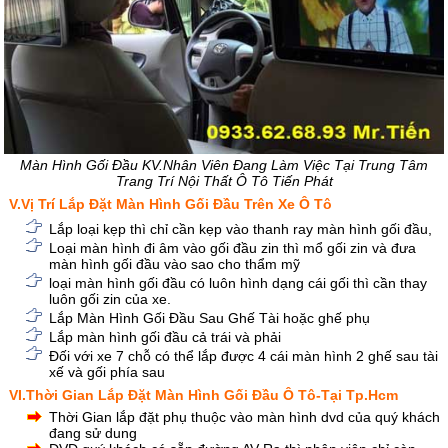
Màn Hình Gối Đầu KV.Nhân Viên Đang Làm Việc Tại Trung Tâm
Trang Trí Nội Thất Ô Tô Tiến Phát
V.Vị Trí Lắp Đặt Màn Hình Gối Đầu Trên Xe Ô Tô
Lắp loại kẹp thì chỉ cần kẹp vào thanh ray màn hình gối đầu,
Loại màn hình đi âm vào gối đầu zin thì mổ gối zin và đưa
màn hình gối đầu vào sao cho thẩm mỹ
loại màn hình gối đầu có luôn hình dạng cái gối thì cần thay
luôn gối zin của xe.
Lắp Màn Hình Gối Đầu Sau Ghế Tài hoặc ghế phụ
Lắp màn hình gối đầu cả trái và phải
Đối với xe 7 chỗ có thể lắp được 4 cái màn hình 2 ghế sau tài
xế và gối phía sau
VI.Thời Gian Lắp Đặt Màn Hình Gối Đầu Ô Tô-Tại Tp.Hcm
Thời Gian lắp đặt phụ thuộc vào màn hình dvd của quý khách
đang sử dung