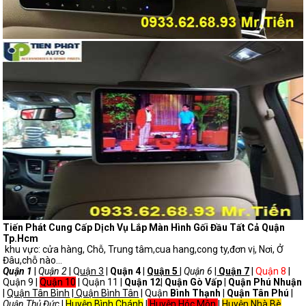
Tiến Phát Cung Cấp Dịch Vụ Lắp Màn Hình Gối Đầu Tất Cả Quận
Tp.Hcm
khu vực: cửa hàng, Chỗ, Trung tâm,cua hang,cong ty,đơn vị, Nơi, Ở
Đâu,chỗ nào...
Quận 1
|
Quận 2
| Q
uận 3
|
Quận 4
|
Quận 5
|
Quận 6
|
Quận 7
|
Quận 8
|
Quận 9 |
Quận 10
| Quận 11 |
Quận 12
|
Quận Gò Vấp
|
Quận Phú Nhuận
|
Quận Tân Bình
|
Quận Bình Tân
| Quận
Bình Thạnh
|
Quận Tân Phú
|
Quận Thủ Đức
|
Huyện Bình Chánh
|
Huyện Hóc Môn
|
Huyện Nhà Bè