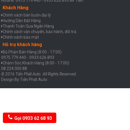
Hotline: 0975.779.440 - 0933.626.893 Mr Tiến
Khách Hàng
Chính sách bán buôn đại lý
Hưỡng Dẫn Đặt Hàng
Thanh Toán Qua Ngân Hàng
Chính sách vận chuyển, bảo hành, đổi trả
Chính sách bảo mật
Hỗ trợ khách hàng
Bộ Phận Bán Hàng (8:00 - 17:00):
0975.779.440 - 0933.626.893
Chăm Sóc Khách Hàng (8:00 - 17:00):
08 224 000 88
© 2016 Tiến Phát Auto. All Rights Reserved.
Design By
Tiến Phát Auto
Gọi 0933 62 68 93