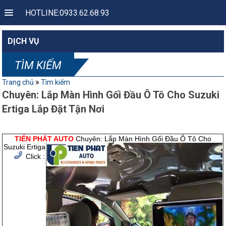
HOTLINE:0933.62.68.93
DỊCH VỤ
TÌM KIẾM
»
Trang chủ
Tìm kiếm
Chuyên: Lắp Màn Hình Gối Đầu Ô Tô Cho Suzuki
Ertiga Lắp Đặt Tận Nơi
TIẾN PHÁT AUTO
Chuyên: Lắp Màn Hình Gối Đầu Ô Tô Cho
Suzuki Ertiga
Click :