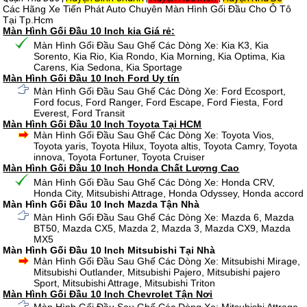
Các Hãng Xe Tiến Phát Auto Chuyên Màn Hình Gối Đầu Cho Ô Tô
Tại Tp.Hcm
Màn Hình Gối Đầu 10 Inch kia Giá rẻ:
Màn Hình Gối Đầu Sau Ghế Các Dòng Xe: Kia K3, Kia
Sorento, Kia Rio, Kia Rondo, Kia Morning, Kia Optima, Kia
Carens, Kia Sedona, Kia Sportage
Màn Hình Gối Đầu 10 Inch Ford Uy tín
Màn Hình Gối Đầu Sau Ghế Các Dòng Xe: Ford Ecosport,
Ford focus, Ford Ranger, Ford Escape, Ford Fiesta, Ford
Everest, Ford Transit
Màn Hình Gối Đầu 10 Inch Toyota Tại HCM
Màn Hình Gối Đầu Sau Ghế Các Dòng Xe: Toyota Vios,
Toyota yaris, Toyota Hilux, Toyota altis, Toyota Camry, Toyota
innova, Toyota Fortuner, Toyota Cruiser
Màn Hình Gối Đầu 10 Inch Honda Chất Lượng Cao
Màn Hình Gối Đầu Sau Ghế Các Dòng Xe: Honda CRV,
Honda City, Mitsubishi Attrage, Honda Odyssey, Honda accord
Màn Hình Gối Đầu 10 Inch Mazda Tận Nhà
Màn Hình Gối Đầu Sau Ghế Các Dòng Xe: Mazda 6, Mazda
BT50, Mazda CX5, Mazda 2, Mazda 3, Mazda CX9, Mazda
MX5
Màn Hình Gối Đầu 10 Inch Mitsubishi Tại Nhà
Màn Hình Gối Đầu Sau Ghế Các Dòng Xe: Mitsubishi Mirage,
Mitsubishi Outlander, Mitsubishi Pajero, Mitsubishi pajero
Sport, Mitsubishi Attrage, Mitsubishi Triton
Màn Hình Gối Đầu 10 Inch Chevrolet Tận Nơi