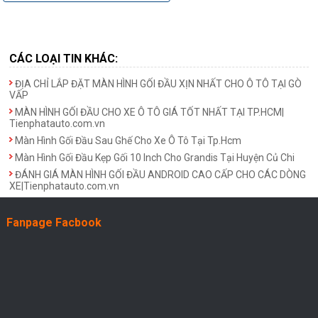
CÁC LOẠI TIN KHÁC:
ĐỊA CHỈ LẮP ĐẶT MÀN HÌNH GỐI ĐẦU XỊN NHẤT CHO Ô TÔ TẠI GÒ
VẤP
MÀN HÌNH GỐI ĐẦU CHO XE Ô TÔ GIÁ TỐT NHẤT TẠI TP.HCM|
Tienphatauto.com.vn
Màn Hình Gối Đầu Sau Ghế Cho Xe Ô Tô Tại Tp.Hcm
Màn Hình Gối Đầu Kẹp Gối 10 Inch Cho Grandis Tại Huyện Củ Chi
ĐÁNH GIÁ MÀN HÌNH GỐI ĐẦU ANDROID CAO CẤP CHO CÁC DÒNG
XE|Tienphatauto.com.vn
Fanpage Facbook