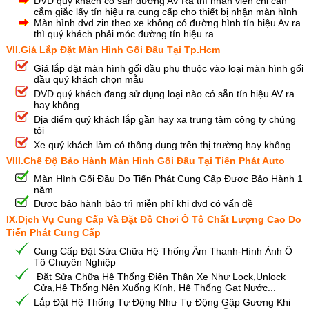
DVD quý khách có sẵn đường AV Ra thì nhân viên chỉ càn
cắm giắc lấy tín hiệu ra cung cấp cho thiết bị nhận màn hình
Màn hình dvd zin theo xe không có đường hình tín hiệu Av ra
thì quý khách phải móc đường tín hiệu ra
VII.Giá Lắp Đặt Màn Hình Gối Đầu Tại Tp.Hcm
Giá lắp đặt màn hình gối đầu phụ thuộc vào loại màn hình gối
đầu quý khách chọn mẫu
DVD quý khách đang sử dụng loại nào có sẵn tín hiệu AV ra
hay không
Địa điểm quý khách lắp gần hay xa trung tâm công ty chúng
tôi
Xe quý khách làm có thông dụng trên thị trường hay không
VIII.Chế Độ Bảo Hành Màn Hình Gối Đầu Tại Tiến Phát Auto
Màn Hình Gối Đầu Do Tiến Phát Cung Cấp Được Bảo Hành 1
năm
Được bảo hành bảo trì miễn phí khi dvd có vấn đề
IX.Dịch Vụ Cung Cấp Và Đặt Đồ Chơi Ô Tô Chất Lượng Cao Do
Tiến Phát Cung Cấp
Cung Cấp Đặt Sửa Chữa Hệ Thống Âm Thanh-Hình Ảnh Ô
Tô Chuyên Nghiệp
Đặt Sửa Chữa Hệ Thống Điện Thân Xe Như Lock,Unlock
Cửa,Hệ Thống Nên Xuống Kính, Hệ Thống Gạt Nước...
Lắp Đặt Hệ Thống Tự Động Như Tự Động Gập Gương Khi