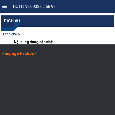
HOTLINE:0933.62.68.93
DỊCH VỤ
»
Trang chủ
Nội dung đang cập nhật
Fanpage Facbook