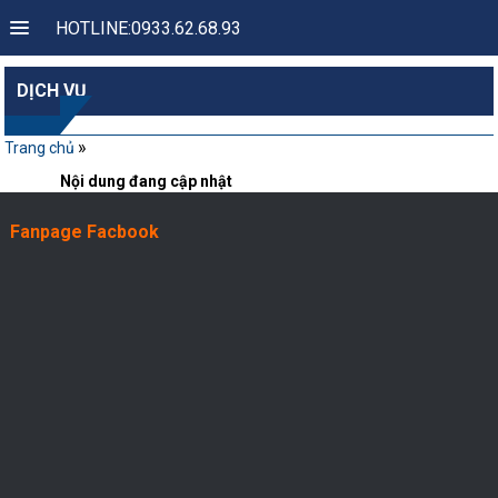
HOTLINE:0933.62.68.93
DỊCH VỤ
»
Trang chủ
Nội dung đang cập nhật
Fanpage Facbook