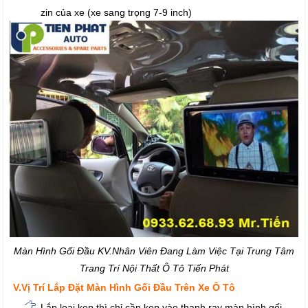
zin của xe (xe sang trọng 7-9 inch)
Màn Hình Gối Đầu KV.Nhân Viên Đang Làm Việc Tại Trung Tâm
Trang Trí Nội Thất Ô Tô Tiến Phát
V.Vị Trí Lắp Đặt Màn Hình Gối Đầu Trên Xe Ô Tô
Lắp loại kẹp thì chỉ cần kẹp vào thanh ray màn hình gối