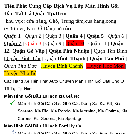
Tiến Phát Cung Cấp Dịch Vụ Lắp Màn Hình Gối
Đầu Tất Cả Quận Tp.Hcm
khu vực: cửa hàng, Chỗ, Trung tâm,cua hang,cong
ty,đơn vị, Nơi, Ở Đâu,chỗ nào...
Quận 1
|
Quận 2
| Q
uận 3
|
Quận 4
|
Quận 5
|
Quận 6
|
Quận 7
|
Quận 8
| Quận 9 |
Quận 10
| Quận 11 |
Quận
12
|
Quận Gò Vấp
|
Quận Phú Nhuận
|
Quận Tân Bình
|
Quận Bình Tân
| Quận
Bình Thạnh
|
Quận Tân Phú
|
Quận Thủ Đức
|
Huyện Bình Chánh
|
Huyện Hóc Môn
|
Huyện Nhà Bè
Các Hãng Xe Tiến Phát Auto Chuyên Màn Hình Gối Đầu Cho Ô
Tô Tại Tp.Hcm
Màn Hình Gối Đầu 10 Inch kia Giá rẻ:
Màn Hình Gối Đầu Sau Ghế Các Dòng Xe: Kia K3, Kia
Sorento, Kia Rio, Kia Rondo, Kia Morning, Kia Optima, Kia
Carens, Kia Sedona, Kia Sportage
Màn Hình Gối Đầu 10 Inch Ford Uy tín
Màn Hình Gối Đầu Sau Ghế Các Dòng Xe: Ford Ecosport,