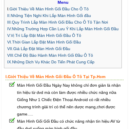
Menu
I.
Giới Thiệu Về Màn Hình Gối Đầu Cho Ô Tô
II.Những Tiện Nghi Khi Lắp Màn Hình Gối đầu
III.Quy Trình Lắp Màn Hình Gối Đầu Cho Ô Tô Tận Nơi
IV.Những Trường Hợp Cần Lưu Ý Khi Lắp Màn Hình Gối Đầu
V.Vị Trí Lắp Đặt Màn Hình Gối Đầu Ô Tô
VI.Thời Gian Lắp Đặt Màn Hình Gối Đầu
VII.Giá Lắp Đặt Màn Hình Gối Đầu
VIII.Chế Độ Bảo Hành Màn Hình Gối Đầu Ô Tô
IX.Những Dịch Vụ Khác Do Tiến Phát Cung Cấp
I.Giới Thiệu Về Màn Hình Gối Đầu Ô Tô Tại Tp.Hcm
Màn Hình Gối Đầu Ngày Nay không chỉ đơn giản là nhận
tín hiệu từ dvd mà còn làm được nhiều chức năng nữa
Giống Như 1 Chiếc Điện Thoại Android có rất nhiều
chương trình giải trí có thể nên dược mạng,chơi được
game.....
Màn Hình Gối Gối Đầu có chức năng nhận tín hiệu AV từ
đầu dvd xuống màn hình gối đầu,