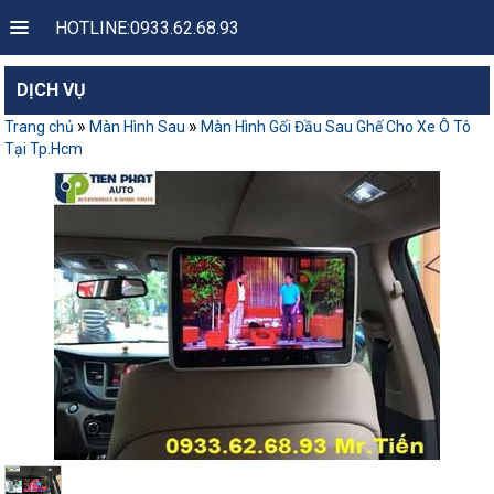
HOTLINE:0933.62.68.93
DỊCH VỤ
»
»
Trang chủ
Màn Hình Sau
Màn Hình Gối Đầu Sau Ghế Cho Xe Ô Tô
Tại Tp.Hcm