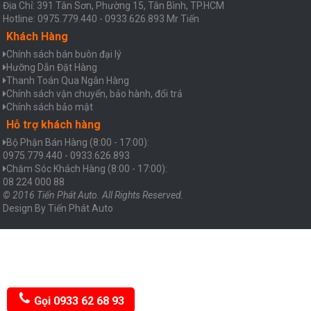
Địa Chỉ: 391 Tân Sơn, Phường 15, Tân Bình, TP.HCM
Hotline: 0975.779.440 - 0933.626.893 Mr Tiến
Khách Hàng
Chính sách bán buôn đại lý
Hưỡng Dẫn Đặt Hàng
Thanh Toán Qua Ngân Hàng
Chính sách vận chuyển, bảo hành, đổi trả
Chính sách bảo mật
Hỗ trợ khách hàng
Bộ Phận Bán Hàng (8:00 - 17:00):
0975.779.440 - 0933.626.893
Chăm Sóc Khách Hàng (8:00 - 17:00):
08 224 000 88
© 2016 Tiến Phát Auto. All Rights Reserved.
Design By
Tiến Phát Auto
Gọi 0933 62 68 93