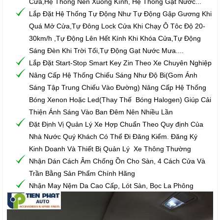
Cửa,Hệ Thống Nên Xuống Kính, Hệ Thống Gạt Nước...
Lắp Đặt Hệ Thống Tự Động Như Tự Động Gập Gương Khi
Quá Mở Cửa,Tự Đông Lock Cửa Khi Chạy Ô Tôc Độ 20-
30km/h ,Tự Động Lên Hết Kính Khi Khóa Cửa,Tự Động
Sáng Đèn Khi Trời Tối,Tự Động Gạt Nước Mưa....
Lắp Đặt Start-Stop Smart Key Zin Theo Xe Chuyên Nghiệp
Nâng Cấp Hệ Thống Chiếu Sáng Như Độ Bi(Gom Ánh
Sáng Tập Trung Chiếu Vào Đường) Nâng Cấp Hệ Thống
Bóng Xenon Hoặc Led(Thay Thế Bóng Halogen) Giúp Cải
Thiện Ánh Sáng Vào Ban Đêm Nên Nhiều Lần
Đặt Định Vị Quản Lý Xe Hợp Chuẩn Theo Quy định Của
Nhà Nước Quý Khách Có Thể Đi Đăng Kiểm. Đăng Ký
Kinh Doanh Và Thiết Bị Quản Lý Xe Thông Thường
Nhận Dán Cách Âm Chống Ồn Cho Sàn, 4 Cách Cửa Và
Trần Bằng Sản Phẩm Chính Hãng
Nhận May Nệm Da Cao Cấp, Lót Sàn, Bọc La Phông