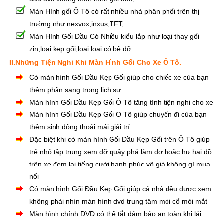
Màn Hình gối Ô Tô có rất nhiều nhà phân phối trên thị
trường như nexvox,inxus,TFT,
Màn Hình Gối Đầu Có Nhiều kiểu lắp như loại thay gối
zin,loại kẹp gối,loại loại có bệ đỡ....
II.Những Tiện Nghi Khi Màn Hình Gối Cho Xe Ô Tô.
Có màn hình Gối Đầu Kẹp Gối giúp cho chiếc xe của bạn
thêm phần sang trọng lịch sự
Màn hình Gối Đầu Kẹp Gối Ô Tô tăng tính tiện nghi cho xe
Màn hình Gối Đầu Kẹp Gối Ô Tô giúp chuyến đi của bạn
thêm sinh động thoải mái giải trí
Đặc biệt khi có màn hình Gối Đầu Kẹp Gối trên Ô Tô giúp
trẻ nhỏ tập trung xem đỡ quậy phá làm dơ hoặc hư hại đồ
trên xe đem lại tiếng cười hạnh phúc vô giá không gì mua
nổi
Có màn hình Gối Đầu Kẹp Gối giúp cả nhà đều được xem
không phải nhìn màn hình dvd trung tâm mỏi cổ mỏi mắt
Màn hình chính DVD có thể tắt đảm bảo an toàn khi lái