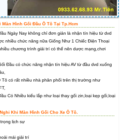
Về Màn Hình Gối Đầu Ô Tô Tại Tp.Hcm
ầu Ngày Nay không chỉ đơn giản là nhận tín hiệu từ dvd
ợc nhiều chức năng nữa Giống Như 1 Chiếc Điện Thoại
nhiều chương trình giải trí có thể nên dược mạng,chơi
ối Đầu có chức năng nhận tín hiệu AV từ đầu dvd xuống
ầu,
 Tô có rất nhiều nhà phân phối trên thị trường như
FT,
u Có Nhiều kiểu lắp như loại thay gối zin,loại kẹp gối,loại
.
 Nghi Khi Màn Hình Gối Cho Xe Ô Tô.
rọng lịch sự
ải mái giải trí