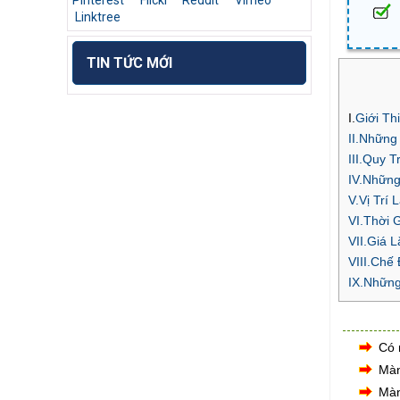
Pinterest
Flickr
Reddit
Vimeo
Linktree
TIN TỨC MỚI
I.
Giới Th
II.Những
III.Quy 
IV.Những
V.Vị Trí
VI.Thời 
VII.Giá 
VIII.Chế
IX.Những
Có 
Màn
Màn