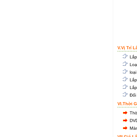
V.Vị Trí 
Lắp
Loạ
loạ
Lắp
Lắp
Đối
VI.Thời 
Thờ
DVD
Màn
VII.Giá 