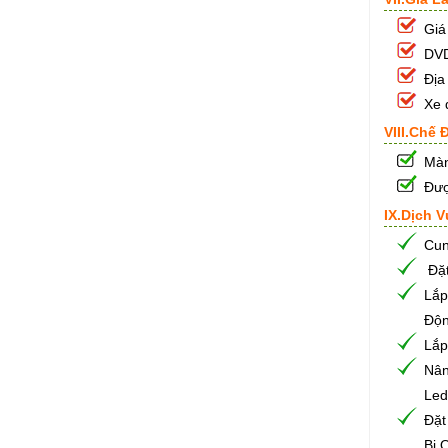
Giá
DVD
Địa
Xe 
VIII.Chế
Màn
Đượ
IX.Dịch 
Cun
Đặt
Lắ
Độ
Lắ
Nân
Led
Đặt
Bị 