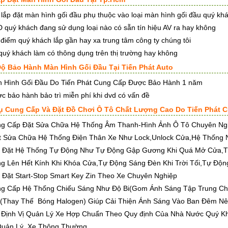
 lắp đặt màn hình gối đầu phụ thuộc vào loại màn hình gối đầu quý k
 quý khách đang sử dụng loại nào có sẵn tín hiệu AV ra hay không
 điểm quý khách lắp gần hay xa trung tâm công ty chúng tôi
quý khách làm có thông dụng trên thị trường hay không
 Độ Bảo Hành Màn Hình Gối Đầu Tại Tiến Phát Auto
 Hình Gối Đầu Do Tiến Phát Cung Cấp Được Bảo Hành 1 năm
c bảo hành bảo trì miễn phí khi dvd có vấn đề
Vụ Cung Cấp Và Đặt Đồ Chơi Ô Tô Chất Lượng Cao Do Tiến Phát 
g Cấp Đặt Sửa Chữa Hệ Thống Âm Thanh-Hình Ảnh Ô Tô Chuyên Ng
 Sửa Chữa Hệ Thống Điện Thân Xe Như Lock,Unlock Cửa,Hệ Thống N
p Đặt Hệ Thống Tự Động Như Tự Động Gập Gương Khi Quá Mở Cửa,
ng Lên Hết Kính Khi Khóa Cửa,Tự Động Sáng Đèn Khi Trời Tối,Tự Độ
p Đặt Start-Stop Smart Key Zin Theo Xe Chuyên Nghiệp
g Cấp Hệ Thống Chiếu Sáng Như Độ Bi(Gom Ánh Sáng Tập Trung C
(Thay Thế Bóng Halogen) Giúp Cải Thiện Ánh Sáng Vào Ban Đêm Nê
 Định Vị Quản Lý Xe Hợp Chuẩn Theo Quy định Của Nhà Nước Quý Kh
Quản Lý Xe Thông Thường