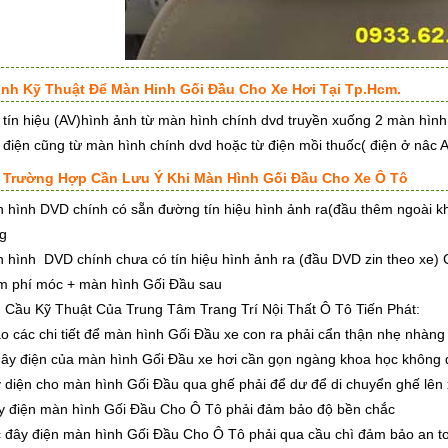
Trình Kỹ Thuật Để Màn Hinh Gối Đầu Cho Xe Hơi Tại Tp.Hcm.
 tín hiệu (AV)hình ảnh từ màn hình chính dvd truyền xuống 2 màn hìn
 điện cũng từ màn hình chính dvd hoặc từ điện mồi thuốc( điện ở nâc 
 Trường Hợp Cần Lưu Ý Khi Màn Hình Gối Đầu Cho Xe Ô Tô
 hình DVD chính có sẵn đường tín hiệu hình ảnh ra(đầu thêm ngoài khô
g
 hình DVD chính chưa có tín hiệu hình ảnh ra (đầu DVD zin theo xe) C
m phí móc + màn hình Gối Đầu sau
 Cầu Kỹ Thuật Của Trung Tâm Trang Trí Nội Thất Ô Tô Tiến Phát:
o các chi tiết để màn hình Gối Đầu xe con ra phải cẩn thận nhẹ nhàng 
dây điện của màn hình Gối Đầu xe hơi cần gọn ngàng khoa học không đ
 diện cho màn hình Gối Đầu qua ghế phải để dư để di chuyển ghế lên 
 điện màn hình Gối Đầu Cho Ô Tô phải đảm bảo độ bền chắc
 đây điện màn hình Gối Đầu Cho Ô Tô phải qua cầu chì đảm bảo an t