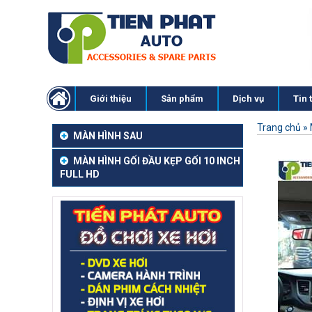
Giới thiệu
Sản phẩm
Dịch vụ
Tin 
Trang chủ
»
MÀN HÌNH SAU
MÀN HÌNH GỐI ĐẦU KẸP GỐI 10 INCH
FULL HD