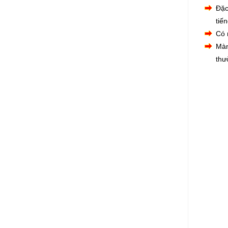
Đặc
tiế
Có 
Màn
thư