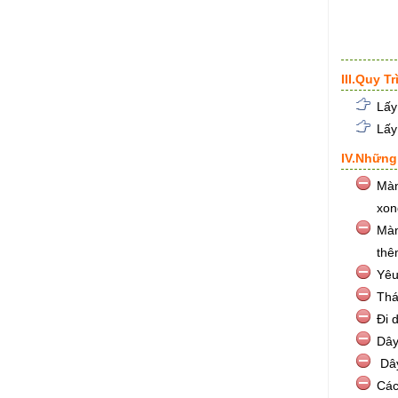
III.Quy 
Lấy
Lấy
IV.Những
Màn
xon
Màn
thê
Yêu
Thá
Đi 
Dây
Dây
Các