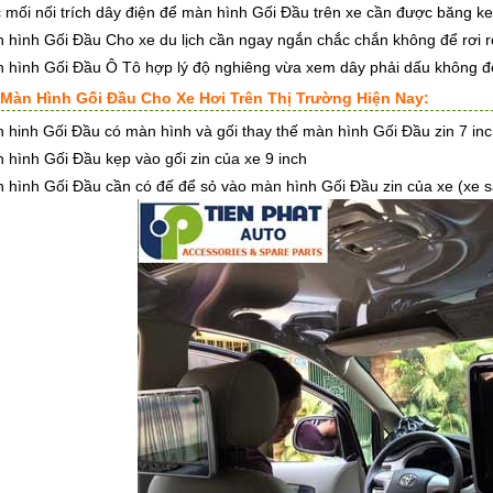
 mối nối trích dây điện để màn hình Gối Đầu trên xe cần được băng keo
 hình Gối Đầu Cho xe du lịch cần ngay ngắn chắc chắn không để rơi rớ
 hình Gối Đầu Ô Tô hợp lý độ nghiêng vừa xem dây phải dấu không đ
 Màn Hình Gối Đầu Cho Xe Hơi Trên Thị Trường Hiện Nay:
 hinh Gối Đầu có màn hình và gối thay thế màn hình Gối Đầu zin 7 in
 hình Gối Đầu kẹp vào gối zin của xe 9 inch
 hình Gối Đầu cần có đế để sỏ vào màn hình Gối Đầu zin của xe (xe s