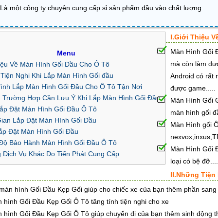
Là một công ty chuyên cung cấp sỉ sản phẩm đầu vào chất lượng
I.Giới Thiệu 
Màn Hình Gối Đ
Menu
mà còn làm đư
iệu Về Màn Hình Gối Đầu Cho Ô Tô
 Tiện Nghi Khi Lắp Màn Hình Gối đầu
Android có rất 
Trình Lắp Màn Hình Gối Đầu Cho Ô Tô Tận Nơi
được game.....
 Trường Hợp Cần Lưu Ý Khi Lắp Màn Hình Gối Đầu
Màn Hình Gối G
 Lắp Đặt Màn Hình Gối Đầu Ô Tô
màn hình gối đ
Gian Lắp Đặt Màn Hình Gối Đầu
Màn Hình gối Ô
Lắp Đặt Màn Hình Gối Đầu
nexvox,inxus,T
 Độ Bảo Hành Màn Hình Gối Đầu Ô Tô
Màn Hình Gối Đầ
 Dịch Vụ Khác Do Tiến Phát Cung Cấp
loại có bệ đỡ...
II.Những Tiện
màn hình Gối Đầu Kẹp Gối giúp cho chiếc xe của bạn thêm phần sang t
 hình Gối Đầu Kẹp Gối Ô Tô tăng tính tiện nghi cho xe
 hình Gối Đầu Kẹp Gối Ô Tô giúp chuyến đi của bạn thêm sinh động tho