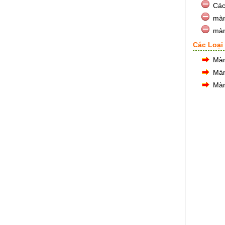
Các
màn
màn
Các Loại
Màn
Màn
Màn