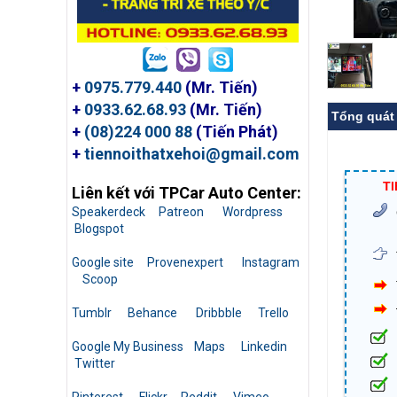
+
0975.779.440
(Mr. Tiến)
+
0933.62.68.93
(Mr. Tiến)
Tổng quát
+
(08)224 000 88
(Tiến Phát)
+
tiennoithatxehoi@gmail.com
T
Liên kết với TPCar Auto Center:
Speakerdeck
Patreon
Wordpress
Blogspot
Google site
Provenexpert
Instagram
Scoop
Tumblr
Behance
Dribbble
Trello
Google My Business
Maps
Linkedin
Twitter