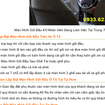
Màn Hình Gối Đầu KV.Nhân Viên Đang Làm Việc Tại Trung Tâm 
Lắp Đặt Màn Hình Gối Đầu Trên Xe Ô Tô
 loại kẹp thì chỉ cần kẹp vào thanh ray màn hình gối đầu,
i màn hình đi âm vào gối đầu zin thì mổ gối zin và đưa màn hình gối 
i màn hình gối đầu có luôn hình dạng cái gối thì cần thay luôn gối zin c
 Màn Hình Gối Đầu Sau Ghế Tài hoặc ghế phụ
 màn hình gối đầu cả trái và phải
 với xe 7 chỗ có thể lắp được 4 cái màn hình 2 ghế sau tài xế và gối ph
Gian Lắp Đặt Màn Hình Gối Đầu Ô Tô-Tại Tp.Hcm
i Gian lắp đặt phụ thuộc vào màn hình dvd của quý khách đang sử du
 quý khách có sẵn đường AV Ra thì nhân viên chỉ càn cắm giắc lấy tín 
 hình dvd zin theo xe không có đường hình tín hiệu Av ra thì quý khác
Lắp Đặt Màn Hình Gối Đầu Tại Tp.Hcm