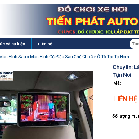
tức và sự kiện
Liên hệ
Màn Hình Sau
»
Màn Hình Gối Đầu Sau Ghế Cho Xe Ô Tô Tại Tp.Hcm
Chuyên: Lắ
Tận Nơi
Mã:
LIÊN HỆ
Số lượng mua