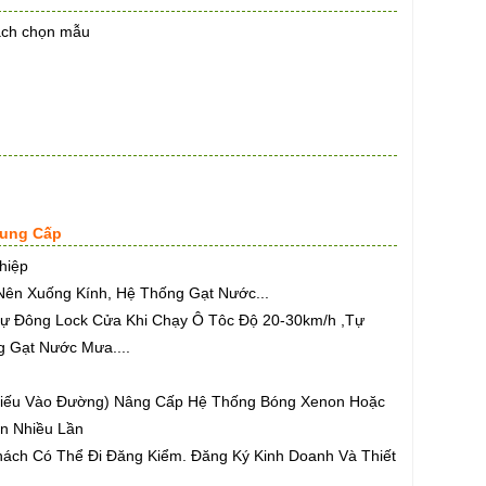
hách chọn mẫu
Cung Cấp
hiệp
ên Xuống Kính, Hệ Thống Gạt Nước...
Tự Đông Lock Cửa Khi Chạy Ô Tôc Độ 20-30km/h ,Tự
ng Gạt Nước Mưa....
hiếu Vào Đường) Nâng Cấp Hệ Thống Bóng Xenon Hoặc
n Nhiều Lần
ách Có Thể Đi Đăng Kiểm. Đăng Ký Kinh Doanh Và Thiết