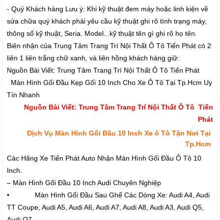
- Quý Khách hàng Lưu ý: Khi kỹ thuật đem máy hoặc linh kiện về
sửa chữa quý khách phải yêu cầu kỹ thuật ghi rõ tình trạng máy,
thông số kỹ thuật, Seria. Model...kỹ thuật tên gì ghi rõ họ tên.
Biên nhận của Trung Tâm Trang Trí Nội Thất Ô Tô Tiến Phát có 2
liên 1 liên trắng chữ xanh, và liên hồng khách hàng giữ:
Nguồn Bài Viết: Trung Tâm Trang Trí Nội Thất Ô Tô Tiến Phát
Màn Hình Gối Đầu Kẹp Gối 10 Inch Cho Xe Ô Tô Tại Tp.Hcm Uy
Tín Nhanh
Nguồn Bài Viết: Trung Tâm Trang Trí Nội Thất Ô Tô Tiến
Phát
Dịch Vụ Màn Hình Gối Đầu 10 Inch Xe ô Tô Tận Nơi Tại
Tp.Hcm
Các Hãng Xe Tiến Phát Auto Nhận Màn Hình Gối Đầu Ô Tô 10
Inch.
– Màn Hình Gối Đầu 10 Inch Audi Chuyên Nghiệp
• Màn Hình Gối Đầu Sau Ghế Các Dòng Xe: Audi A4, Audi
TT Coupe, Audi A5, Audi A6, Audi A7, Audi A8, Audi A3, Audi Q5,
Audi Q7