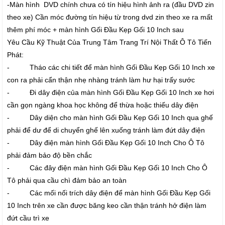
-Màn hình DVD chính chưa có tín hiệu hình ảnh ra (đầu DVD zin
theo xe) Cần móc đường tín hiệu từ trong dvd zin theo xe ra mất
thêm phí móc + màn hình Gối Đầu Kẹp Gối 10 Inch sau
Yêu Cầu Kỹ Thuật Của Trung Tâm Trang Trí Nội Thất Ô Tô Tiến
Phát:
- Tháo các chi tiết để màn hình Gối Đầu Kẹp Gối 10 Inch xe
con ra phải cẩn thận nhẹ nhàng tránh làm hư hại trấy sước
- Đi dây điện của màn hình Gối Đầu Kẹp Gối 10 Inch xe hơi
cần gọn ngàng khoa học không để thừa hoặc thiếu dây điện
- Dây diện cho màn hình Gối Đầu Kẹp Gối 10 Inch qua ghế
phải để dư để di chuyển ghế lên xuống tránh làm đứt dây điện
- Dây điện màn hình Gối Đầu Kẹp Gối 10 Inch Cho Ô Tô
phải đảm bảo độ bền chắc
- Các đây điện màn hình Gối Đầu Kẹp Gối 10 Inch Cho Ô
Tô phải qua cầu chì đảm bảo an toàn
- Các mối nối trích dây điện để màn hình Gối Đầu Kẹp Gối
10 Inch trên xe cần được băng keo cần thận tránh hở điện làm
đứt cầu trì xe