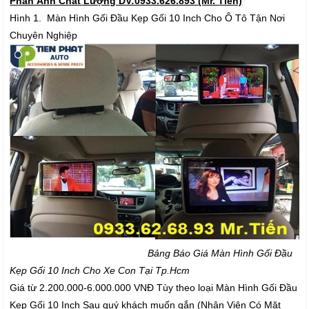
Phản Ảnh Chất Lượng DV:0933.626.893 (Mr. Tiến)
Hình 1. Màn Hình Gối Đầu Kẹp Gối 10 Inch Cho Ô Tô Tận Nơi
Chuyên Nghiệp
Bảng Báo Giá Màn Hình Gối Đầu
Kẹp Gối 10 Inch Cho Xe Con Tại Tp.Hcm
Giá từ 2.200.000-6.000.000 VNĐ Tùy theo loại Màn Hình Gối Đầu
Kẹp Gối 10 Inch Sau quý khách muốn gắn (Nhân Viên Có Mặt