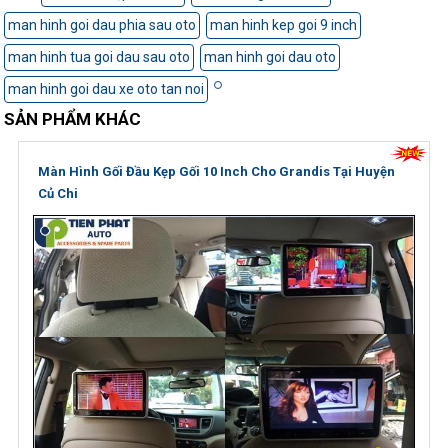
man hinh goi dau phia sau oto
man hinh kep goi 9 inch
man hinh tua goi dau sau oto
man hinh goi dau oto
man hinh goi dau xe oto tan noi
SẢN PHẨM KHÁC
Màn Hình Gối Đầu Kẹp Gối 10 Inch Cho Grandis Tại Huyện
Củ Chi