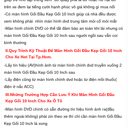
trên xe đem lại tiếng cười hạnh phúc vô giá không gì mua nổi
-Có màn hình Gối Đầu Kẹp Gối 10 Inch giúp cả nhà đều được
xem không phải nhìn màn hình dvd trung tâm mỏi cổ mỏi mắt
-Màn hình chính DVD có thể tắt đảm bảo an toàn khi lái nhưng có
màn hình Gối Đầu Kẹp Gối 10 Inch sau người ngồi sau vẫn coi
bình thường
II.Quy Trình Kỹ Thuật Để Màn Hinh Gối Đầu Kẹp Gối 10 Inch
Cho Xe Hơi Tại Tp.Hcm.
-Lấy tín hiệu (AV)hình ảnh từ màn hình chính dvd truyền xuống 2
màn hình Gối Đầu Kẹp Gối 10 Inch sau
-Lấy điện cũng từ màn hình chính dvd hoặc từ điện mồi thuốc(
điện ở nắc ACC)
III.Những Trường Hợp Cần Lưu Ý Khi Màn Hình Gối Đầu
Kẹp Gối 10 Inch Cho Xe Ô Tô
-Màn hình DVD chính có sẵn đường tín hiệu hình ảnh ra(đầu
thêm ngoài không) phải zin theo xe thì chỉ cần màn hình Gối Đầu
Kẹp Gối 10 Inch là xong