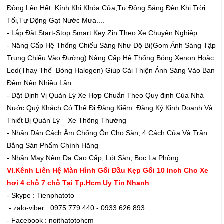
Động Lên Hết Kính Khi Khóa Cửa,Tự Động Sáng Đèn Khi Trời
Tối,Tự Động Gạt Nước Mưa....
- Lắp Đặt Start-Stop Smart Key Zin Theo Xe Chuyên Nghiệp
- Nâng Cấp Hệ Thống Chiếu Sáng Như Độ Bi(Gom Ánh Sáng Tập
Trung Chiếu Vào Đường) Nâng Cấp Hệ Thống Bóng Xenon Hoặc
Led(Thay Thế Bóng Halogen) Giúp Cải Thiện Ánh Sáng Vào Ban
Đêm Nên Nhiều Lần
- Đặt Định Vị Quản Lý Xe Hợp Chuẩn Theo Quy định Của Nhà
Nước Quý Khách Có Thể Đi Đăng Kiểm. Đăng Ký Kinh Doanh Và
Thiết Bị Quản Lý Xe Thông Thường
- Nhận Dán Cách Âm Chống Ồn Cho Sàn, 4 Cách Cửa Và Trần
Bằng Sản Phẩm Chính Hãng
- Nhận May Nệm Da Cao Cấp, Lót Sàn, Bọc La Phông
VI.Kênh Liên Hệ Màn Hình Gối Đầu Kẹp Gối 10 Inch Cho Xe
hơi 4 chỗ 7 chỗ Tại Tp.Hcm Uy Tín Nhanh
- Skype : Tienphatoto
- zalo-viber : 0975.779.440 - 0933.626.893
- Facebook : noithatotohcm