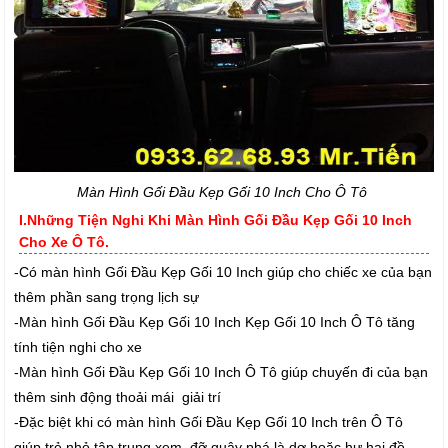
Màn Hình Gối Đầu Kẹp Gối 10 Inch Cho Ô Tô
I.Những Tiện Nghi Khi Màn Hình Gối Đầu Kẹp Gối 10 Inch
Cho Xe Ô Tô.
-Có màn hình Gối Đầu Kẹp Gối 10 Inch giúp cho chiếc xe của bạn
thêm phần sang trọng lịch sự
-Màn hình Gối Đầu Kẹp Gối 10 Inch Kẹp Gối 10 Inch Ô Tô tăng
tính tiện nghi cho xe
-Màn hình Gối Đầu Kẹp Gối 10 Inch Ô Tô giúp chuyến đi của bạn
thêm sinh động thoải mái giải trí
-Đặc biệt khi có màn hình Gối Đầu Kẹp Gối 10 Inch trên Ô Tô
giúp trẻ nhỏ tập trung xem đỡ quậy phá là dơ hoặc hư hại đồ