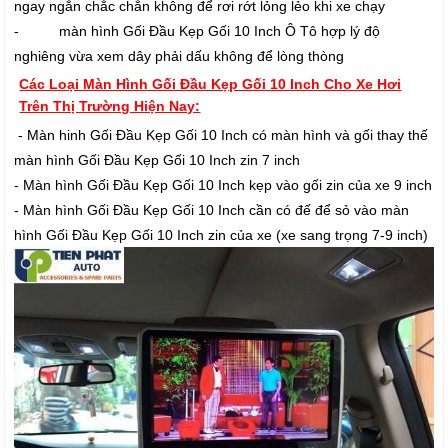
ngay ngắn chắc chắn không để rơi rớt lỏng lẻo khi xe chạy
- màn hình Gối Đầu Kẹp Gối 10 Inch Ô Tô hợp lý độ
nghiêng vừa xem dây phải dấu không để lòng thòng
Các Loại Màn Hình Gối Đầu Kẹp Gối 10 Inch Cho Xe Hơi
Trên Thị Trường Hiện Nay:
- Màn hinh Gối Đầu Kẹp Gối 10 Inch có màn hình và gối thay thế
màn hình Gối Đầu Kẹp Gối 10 Inch zin 7 inch
- Màn hình Gối Đầu Kẹp Gối 10 Inch kẹp vào gối zin của xe 9 inch
- Màn hình Gối Đầu Kẹp Gối 10 Inch cần có đế để sỏ vào màn
hình Gối Đầu Kẹp Gối 10 Inch zin của xe (xe sang trọng 7-9 inch)