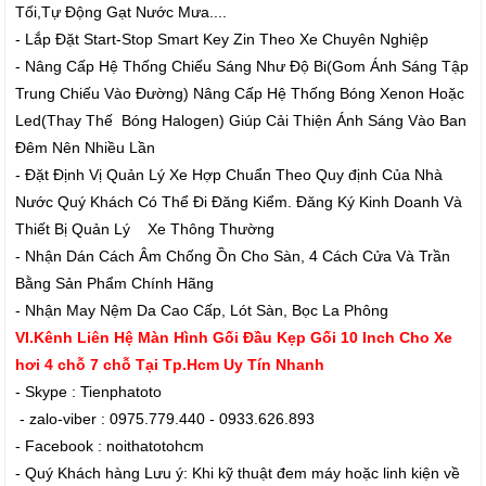
Tối,Tự Động Gạt Nước Mưa....
- Lắp Đặt Start-Stop Smart Key Zin Theo Xe Chuyên Nghiệp
- Nâng Cấp Hệ Thống Chiếu Sáng Như Độ Bi(Gom Ánh Sáng Tập
Trung Chiếu Vào Đường) Nâng Cấp Hệ Thống Bóng Xenon Hoặc
Led(Thay Thế Bóng Halogen) Giúp Cải Thiện Ánh Sáng Vào Ban
Đêm Nên Nhiều Lần
- Đặt Định Vị Quản Lý Xe Hợp Chuẩn Theo Quy định Của Nhà
Nước Quý Khách Có Thể Đi Đăng Kiểm. Đăng Ký Kinh Doanh Và
Thiết Bị Quản Lý Xe Thông Thường
- Nhận Dán Cách Âm Chống Ồn Cho Sàn, 4 Cách Cửa Và Trần
Bằng Sản Phẩm Chính Hãng
- Nhận May Nệm Da Cao Cấp, Lót Sàn, Bọc La Phông
VI.Kênh Liên Hệ Màn Hình Gối Đầu Kẹp Gối 10 Inch Cho Xe
hơi 4 chỗ 7 chỗ Tại Tp.Hcm Uy Tín Nhanh
- Skype : Tienphatoto
- zalo-viber : 0975.779.440 - 0933.626.893
- Facebook : noithatotohcm
- Quý Khách hàng Lưu ý: Khi kỹ thuật đem máy hoặc linh kiện về