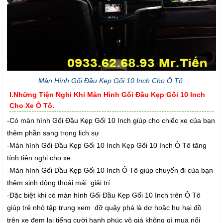
Màn Hình Gối Đầu Kẹp Gối 10 Inch Cho Ô Tô
I.Những Tiện Nghi Khi Màn Hình Gối Đầu Kẹp Gối 10 Inch
Cho Xe Ô Tô.
-Có màn hình Gối Đầu Kẹp Gối 10 Inch giúp cho chiếc xe của bạn
thêm phần sang trọng lịch sự
-Màn hình Gối Đầu Kẹp Gối 10 Inch Kẹp Gối 10 Inch Ô Tô tăng
tính tiện nghi cho xe
-Màn hình Gối Đầu Kẹp Gối 10 Inch Ô Tô giúp chuyến đi của bạn
thêm sinh động thoải mái giải trí
-Đặc biệt khi có màn hình Gối Đầu Kẹp Gối 10 Inch trên Ô Tô
giúp trẻ nhỏ tập trung xem đỡ quậy phá là dơ hoặc hư hại đồ
trên xe đem lại tiếng cười hạnh phúc vô giá không gì mua nổi