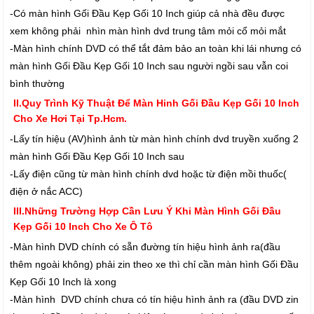
-Có màn hình Gối Đầu Kẹp Gối 10 Inch giúp cả nhà đều được
xem không phải nhìn màn hình dvd trung tâm mỏi cổ mỏi mắt
-Màn hình chính DVD có thể tắt đảm bảo an toàn khi lái nhưng có
màn hình Gối Đầu Kẹp Gối 10 Inch sau người ngồi sau vẫn coi
bình thường
II.Quy Trình Kỹ Thuật Để Màn Hinh Gối Đầu Kẹp Gối 10 Inch
Cho Xe Hơi Tại Tp.Hcm.
-Lấy tín hiệu (AV)hình ảnh từ màn hình chính dvd truyền xuống 2
màn hình Gối Đầu Kẹp Gối 10 Inch sau
-Lấy điện cũng từ màn hình chính dvd hoặc từ điện mồi thuốc(
điện ở nắc ACC)
III.Những Trường Hợp Cần Lưu Ý Khi Màn Hình Gối Đầu
Kẹp Gối 10 Inch Cho Xe Ô Tô
-Màn hình DVD chính có sẵn đường tín hiệu hình ảnh ra(đầu
thêm ngoài không) phải zin theo xe thì chỉ cần màn hình Gối Đầu
Kẹp Gối 10 Inch là xong
-Màn hình DVD chính chưa có tín hiệu hình ảnh ra (đầu DVD zin