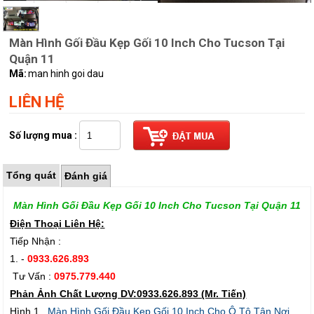
Màn Hình Gối Đầu Kẹp Gối 10 Inch Cho Tucson Tại
Quận 11
Mã:
man hinh goi dau
LIÊN HỆ
Số lượng mua :
Tổng quát
Đánh giá
Màn Hình Gối Đầu Kẹp Gối 10 Inch Cho Tucson Tại Quận 11
Điện Thoại Liên Hệ:
Tiếp Nhận :
1. -
0933.626.893
Tư Vấn :
0975.779.440
Phản Ảnh Chất Lượng DV:0933.626.893 (Mr. Tiến)
Hình 1.
Màn Hình Gối Đầu Kẹp Gối 10 Inch Cho Ô Tô Tận Nơi