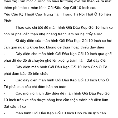
theo xe) Cần móc đường tín hiệu từ trong dvd zin theo xe ra mất
thêm phí móc + màn hình Gối Đầu Kẹp Gối 10 Inch sau
Yêu Cầu Kỹ Thuật Của Trung Tâm Trang Trí Nội Thất Ô Tô Tiến
Phát:
- Tháo các chi tiết để màn hình Gối Đầu Kẹp Gối 10 Inch xe
con ra phải cẩn thận nhẹ nhàng tránh làm hư hại trấy sước
- Đi dây điện của màn hình Gối Đầu Kẹp Gối 10 Inch xe hơi
cần gọn ngàng khoa học không để thừa hoặc thiếu dây điện
- Dây diện cho màn hình Gối Đầu Kẹp Gối 10 Inch qua ghế
phải để dư để di chuyển ghế lên xuống tránh làm đứt dây điện
- Dây điện màn hình Gối Đầu Kẹp Gối 10 Inch Cho Ô Tô
phải đảm bảo độ bền chắc
- Các đây điện màn hình Gối Đầu Kẹp Gối 10 Inch Cho Ô
Tô phải qua cầu chì đảm bảo an toàn
- Các mối nối trích dây điện để màn hình Gối Đầu Kẹp Gối
10 Inch trên xe cần được băng keo cần thận tránh hở điện làm
đứt cầu trì xe
- màn hình Gối Đầu Kẹp Gối 10 Inch Cho xe du lịch cần