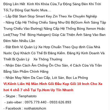
Động Lên Hết Kính Khi Khóa Cửa,Tự Động Sáng Đèn Khi Trời
Tối,Tự Động Gạt Nước Mưa....
- Lắp Đặt Start-Stop Smart Key Zin Theo Xe Chuyên Nghiệp
- Nâng Cấp Hệ Thống Chiếu Sáng Như Độ Bi(Gom Ánh Sáng Tập
Trung Chiếu Vào Đường) Nâng Cấp Hệ Thống Bóng Xenon Hoặc
Led(Thay Thế Bóng Halogen) Giúp Cải Thiện Ánh Sáng Vào Ban
Đêm Nên Nhiều Lần
- Đặt Định Vị Quản Lý Xe Hợp Chuẩn Theo Quy định Của Nhà
Nước Quý Khách Có Thể Đi Đăng Kiểm. Đăng Ký Kinh Doanh Và
Thiết Bị Quản Lý Xe Thông Thường
- Nhận Dán Cách Âm Chống Ồn Cho Sàn, 4 Cách Cửa Và Trần
Bằng Sản Phẩm Chính Hãng
- Nhận May Nệm Da Cao Cấp, Lót Sàn, Bọc La Phông
VI.Kênh Liên Hệ Màn Hình Gối Đầu Kẹp Gối 10 Inch Cho Xe
hơi 4 chỗ 7 chỗ Tại Tp.Hcm Uy Tín Nhanh
- Skype : Tienphatoto
- zalo-viber : 0975.779.440 - 0933.626.893
- Facebook : noithatotohcm