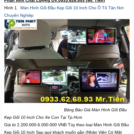
Phản Ảnh Chất Lượng DV:0933.626.893 (Mr. Tiến)
Hình 1.
Màn Hình Gối Đầu Kẹp Gối 10 Inch Cho Ô Tô Tận Nơi
Chuyên Nghiệp
Bảng Báo Giá Màn Hình Gối Đầu
Kẹp Gối 10 Inch Cho Xe Con Tại Tp.Hcm
Giá từ 2.200.000-6.000.000 VNĐ Tùy theo loại Màn Hình Gối Đầu
Kẹp Gối 10 Inch Sau quý khách muốn gắn (Nhân Viên Có Mặt