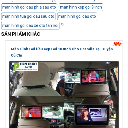
man hinh goi dau phia sau oto
man hinh kep goi 9 inch
man hinh tua goi dau sau oto
man hinh goi dau oto
man hinh goi dau xe oto tan noi
SẢN PHẨM KHÁC
Màn Hình Gối Đầu Kẹp Gối 10 Inch Cho Grandis Tại Huyện
Củ Chi