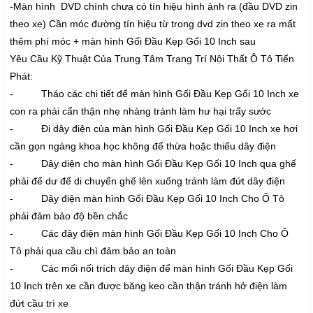
-Màn hình DVD chính chưa có tín hiệu hình ảnh ra (đầu DVD zin
theo xe) Cần móc đường tín hiệu từ trong dvd zin theo xe ra mất
thêm phí móc + màn hình Gối Đầu Kẹp Gối 10 Inch sau
Yêu Cầu Kỹ Thuật Của Trung Tâm Trang Trí Nội Thất Ô Tô Tiến
Phát:
- Tháo các chi tiết để màn hình Gối Đầu Kẹp Gối 10 Inch xe
con ra phải cẩn thận nhẹ nhàng tránh làm hư hại trấy sước
- Đi dây điện của màn hình Gối Đầu Kẹp Gối 10 Inch xe hơi
cần gọn ngàng khoa học không để thừa hoặc thiếu dây điện
- Dây diện cho màn hình Gối Đầu Kẹp Gối 10 Inch qua ghế
phải để dư để di chuyển ghế lên xuống tránh làm đứt dây điện
- Dây điện màn hình Gối Đầu Kẹp Gối 10 Inch Cho Ô Tô
phải đảm bảo độ bền chắc
- Các đây điện màn hình Gối Đầu Kẹp Gối 10 Inch Cho Ô
Tô phải qua cầu chì đảm bảo an toàn
- Các mối nối trích dây điện để màn hình Gối Đầu Kẹp Gối
10 Inch trên xe cần được băng keo cần thận tránh hở điện làm
đứt cầu trì xe