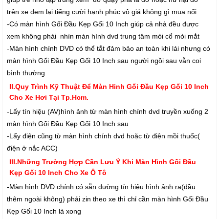
trên xe đem lại tiếng cười hạnh phúc vô giá không gì mua nổi
-Có màn hình Gối Đầu Kẹp Gối 10 Inch giúp cả nhà đều được
xem không phải nhìn màn hình dvd trung tâm mỏi cổ mỏi mắt
-Màn hình chính DVD có thể tắt đảm bảo an toàn khi lái nhưng có
màn hình Gối Đầu Kẹp Gối 10 Inch sau người ngồi sau vẫn coi
bình thường
II.Quy Trình Kỹ Thuật Để Màn Hinh Gối Đầu Kẹp Gối 10 Inch
Cho Xe Hơi Tại Tp.Hcm.
-Lấy tín hiệu (AV)hình ảnh từ màn hình chính dvd truyền xuống 2
màn hình Gối Đầu Kẹp Gối 10 Inch sau
-Lấy điện cũng từ màn hình chính dvd hoặc từ điện mồi thuốc(
điện ở nắc ACC)
III.Những Trường Hợp Cần Lưu Ý Khi Màn Hình Gối Đầu
Kẹp Gối 10 Inch Cho Xe Ô Tô
-Màn hình DVD chính có sẵn đường tín hiệu hình ảnh ra(đầu
thêm ngoài không) phải zin theo xe thì chỉ cần màn hình Gối Đầu
Kẹp Gối 10 Inch là xong