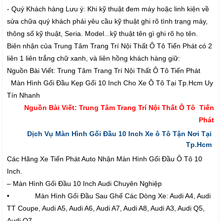
- Quý Khách hàng Lưu ý: Khi kỹ thuật đem máy hoặc linh kiện về
sửa chữa quý khách phải yêu cầu kỹ thuật ghi rõ tình trạng máy,
thông số kỹ thuật, Seria. Model...kỹ thuật tên gì ghi rõ họ tên.
Biên nhận của Trung Tâm Trang Trí Nội Thất Ô Tô Tiến Phát có 2
liên 1 liên trắng chữ xanh, và liên hồng khách hàng giữ:
Nguồn Bài Viết: Trung Tâm Trang Trí Nội Thất Ô Tô Tiến Phát
Màn Hình Gối Đầu Kẹp Gối 10 Inch Cho Xe Ô Tô Tại Tp.Hcm Uy
Tín Nhanh
Nguồn Bài Viết: Trung Tâm Trang Trí Nội Thất Ô Tô Tiến
Phát
Dịch Vụ Màn Hình Gối Đầu 10 Inch Xe ô Tô Tận Nơi Tại
Tp.Hcm
Các Hãng Xe Tiến Phát Auto Nhận Màn Hình Gối Đầu Ô Tô 10
Inch.
– Màn Hình Gối Đầu 10 Inch Audi Chuyên Nghiệp
• Màn Hình Gối Đầu Sau Ghế Các Dòng Xe: Audi A4, Audi
TT Coupe, Audi A5, Audi A6, Audi A7, Audi A8, Audi A3, Audi Q5,
Audi Q7