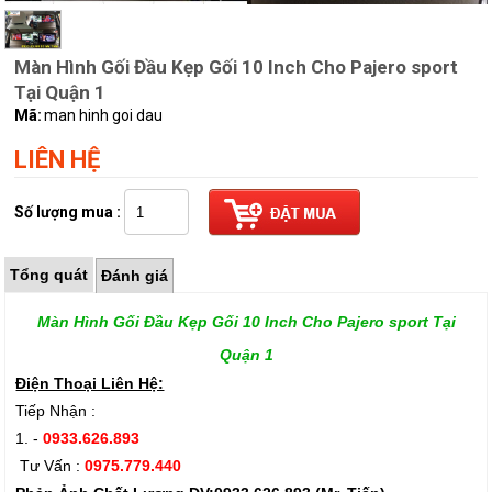
Màn Hình Gối Đầu Kẹp Gối 10 Inch Cho Pajero sport
Tại Quận 1
Mã:
man hinh goi dau
LIÊN HỆ
Số lượng mua :
Tổng quát
Đánh giá
Màn Hình Gối Đầu Kẹp Gối 10 Inch Cho Pajero sport Tại
Quận 1
Điện Thoại Liên Hệ:
Tiếp Nhận :
1. -
0933.626.893
Tư Vấn :
0975.779.440