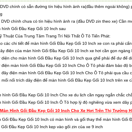
DVD chính có sẵn đường tín hiệu hình ảnh ra(đầu thêm ngoài không) p
ng
DVD chính chưa có tín hiệu hình ảnh ra (đầu DVD zin theo xe) Cần móc
 hình Gối Đầu Kẹp Gối 10 Inch sau
 Thuật Của Trung Tâm Trang Trí Nội Thất Ô Tô Tiến Phát:
 chi tiết để màn hình Gối Đầu Kẹp Gối 10 Inch xe con ra phải cẩn 
điện của màn hình Gối Đầu Kẹp Gối 10 Inch xe hơi cần gọn ngàng k
n cho màn hình Gối Đầu Kẹp Gối 10 Inch qua ghế phải để dư để di c
n màn hình Gối Đầu Kẹp Gối 10 Inch Cho Ô Tô phải đảm bảo độ b
 điện màn hình Gối Đầu Kẹp Gối 10 Inch Cho Ô Tô phải qua cầu c
nối trích dây điện để màn hình Gối Đầu Kẹp Gối 10 Inch trên xe cần
h Gối Đầu Kẹp Gối 10 Inch Cho xe du lịch cần ngay ngắn chắc chắn k
h Gối Đầu Kẹp Gối 10 Inch Ô Tô hợp lý độ nghiêng vừa xem dây ph
 Màn Hình Gối Đầu Kẹp Gối 10 Inch Cho Xe Hơi Trên Thị Trường H
 Gối Đầu Kẹp Gối 10 Inch có màn hình và gối thay thế màn hình Gối Đ
 Gối Đầu Kẹp Gối 10 Inch kẹp vào gối zin của xe 9 inch