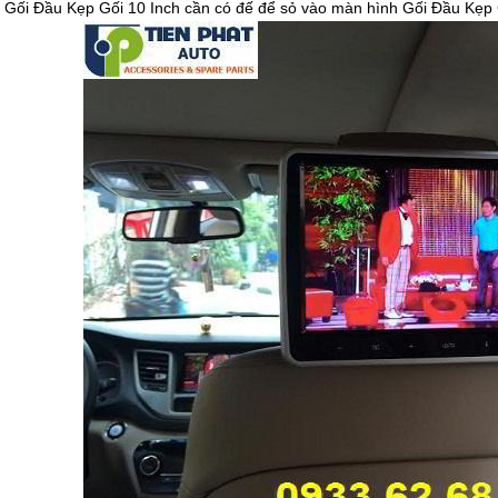
 Gối Đầu Kẹp Gối 10 Inch cần có đế để sỏ vào màn hình Gối Đầu Kẹp Gố