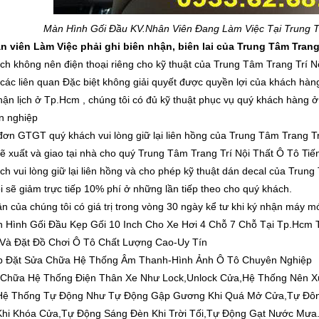
Màn Hình Gối Đầu K
V.Nhân Viên Đang Làm Việc Tại Trung Tâm
 viên Làm Việc phải ghi biên nhận, biên lai của Trung Tâm Trang Tr
ch không nên điện thoại riêng cho kỹ thuật của Trung Tâm Trang Trí Nộ
 các liên quan Đặc biệt không giải quyết được quyền lợi của khách hàng
hận lịch ở Tp.Hcm , chúng tôi có đủ kỹ thuật phục vụ quý khách hàng ở t
n nghiệp
đơn GTGT quý khách vui lòng giữ lại liên hồng của Trung Tâm Trang Tri
sẽ xuất và giao tại nhà cho quý Trung Tâm Trang Trí Nội Thất Ô Tô Tiế
h vui lòng giữ lại liên hồng và cho phép kỹ thuật dán decal của Trung Tâ
ôi sẽ giảm trực tiếp 10% phí ở những lần tiếp theo cho quý khách.
ận của chúng tôi có giá trị trong vòng 30 ngày kể tư khi ký nhận máy mó
 Hình Gối Đầu Kẹp Gối 10 Inch Cho Xe Hơi 4 Chỗ 7 Chỗ Tại Tp.Hcm 
Và Đặt Đồ Chơi Ô Tô Chất Lượng Cao-Uy Tín
p Đặt Sửa Chữa Hệ Thống Âm Thanh-Hình Ảnh Ô Tô Chuyên Nghiệp
 Chữa Hệ Thống Điện Thân Xe Như Lock,Unlock Cửa,Hệ Thống Nên Xu
t Hệ Thống Tự Động Như Tự Động Gập Gương Khi Quá Mở Cửa,Tự Đ
Khi Khóa Cửa,Tự Động Sáng Đèn Khi Trời Tối,Tự Động Gạt Nước Mưa.