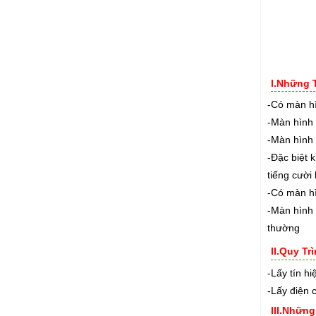
I.Những 
-Có màn hì
-Màn hình 
-Màn hình 
-Đặc biệt 
tiếng cười
-Có màn h
-Màn hình 
thường
II.Quy T
-Lấy tín h
-Lấy điện 
III.Nhữn