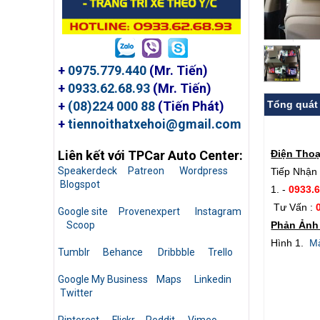
+
0975.779.440
(Mr. Tiến)
+
0933.62.68.93
(Mr. Tiến)
Tổng quát
+
(08)224 000 88
(Tiến Phát)
+
tiennoithatxehoi@gmail.com
Điện Thoạ
Liên kết với TPCar Auto Center:
Speakerdeck
Patreon
Wordpress
Tiếp Nhận 
Blogspot
1. -
0933.
Tư Vấn :
Google site
Provenexpert
Instagram
Phản Ảnh 
Scoop
Hình 1.
Mà
Tumblr
Behance
Dribbble
Trello
Google My Business
Maps
Linkedin
Twitter