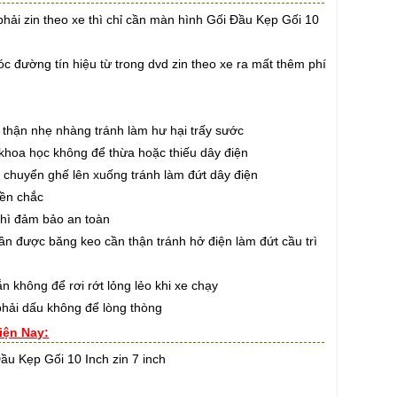
hải zin theo xe thì chỉ cần màn hình Gối Đầu Kẹp Gối 10
 đường tín hiệu từ trong dvd zin theo xe ra mất thêm phí
thận nhẹ nhàng tránh làm hư hại trấy sước
hoa học không để thừa hoặc thiếu dây điện
huyển ghế lên xuống tránh làm đứt dây điện
ền chắc
hì đảm bảo an toàn
 được băng keo cần thận tránh hở điện làm đứt cầu trì
hông để rơi rớt lỏng lẻo khi xe chạy
ải dấu không để lòng thòng
iện Nay:
ầu Kẹp Gối 10 Inch zin 7 inch