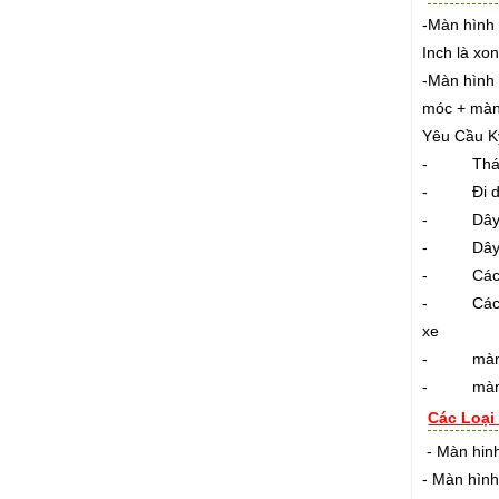
-Màn hình 
Inch là xo
-Màn hình 
móc + màn
Yêu Cầu Kỹ
- Tháo các
- Đi dây 
- Dây diệ
- Dây điệ
- Các đây
- Các mối 
xe
- màn hìn
- màn hìn
Các Loại
- Màn hinh
- Màn hình