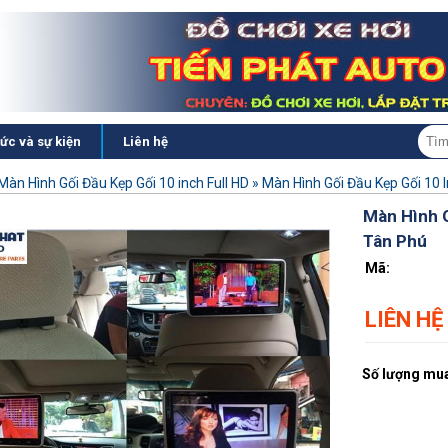
tức và sự kiện
Liên hệ
Màn Hình Gối Đầu Kẹp Gối 10 inch Full HD
»
Màn Hình Gối Đầu Kẹp Gối 10 
Màn Hình G
Tân Phú
Mã:
LIÊN HỆ
Số lượng mua