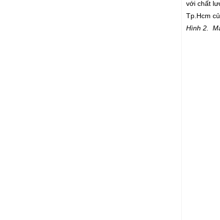
với chất l
Tp.Hcm củ
Hình 2. M