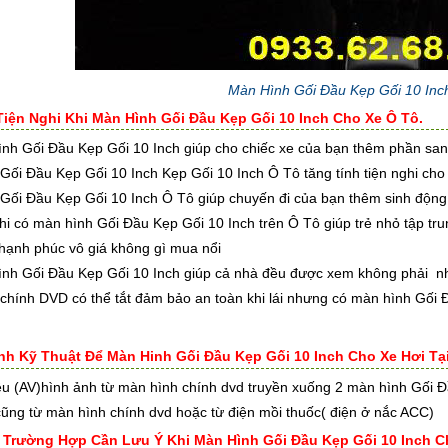
Màn Hình Gối Đầu Kẹp Gối 10 In
Tiện Nghi Khi Màn Hình Gối Đầu Kẹp Gối 10 Inch Cho Xe Ô Tô.
nh Gối Đầu Kẹp Gối 10 Inch giúp cho chiếc xe của bạn thêm phần sang
Gối Đầu Kẹp Gối 10 Inch Kẹp Gối 10 Inch Ô Tô tăng tính tiện nghi cho
Gối Đầu Kẹp Gối 10 Inch Ô Tô giúp chuyến đi của bạn thêm sinh động t
khi có màn hình Gối Đầu Kẹp Gối 10 Inch trên Ô Tô giúp trẻ nhỏ tập tr
 hạnh phúc vô giá không gì mua nổi
ình Gối Đầu Kẹp Gối 10 Inch giúp cả nhà đều được xem không phải nh
chính DVD có thể tắt đảm bảo an toàn khi lái nhưng có màn hình Gối 
rình Kỹ Thuật Để Màn Hinh Gối Đầu Kẹp Gối 10 Inch Cho Xe Hơi Tạ
iệu (AV)hình ảnh từ màn hình chính dvd truyền xuống 2 màn hình Gối 
cũng từ màn hình chính dvd hoặc từ điện mồi thuốc( điện ở nắc ACC)
g Trường Hợp Cần Lưu Ý Khi Màn Hình Gối Đầu Kẹp Gối 10 Inch C