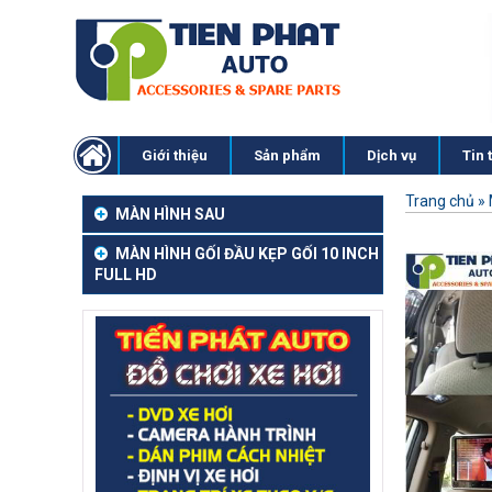
Giới thiệu
Sản phẩm
Dịch vụ
Tin 
Trang chủ
»
MÀN HÌNH SAU
MÀN HÌNH GỐI ĐẦU KẸP GỐI 10 INCH
FULL HD