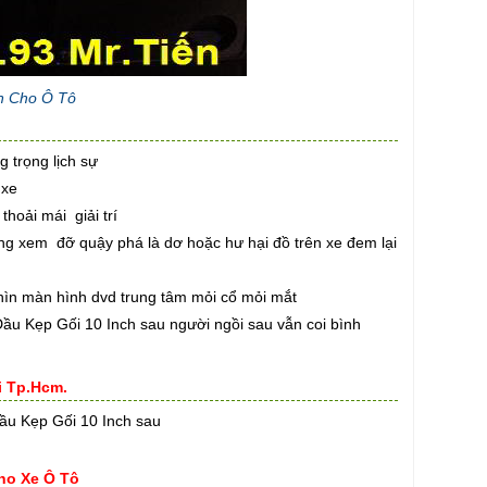
ch Cho Ô Tô
 trọng lịch sự
 xe
hoải mái giải trí
ung xem đỡ quậy phá là dơ hoặc hư hại đồ trên xe đem lại
ìn màn hình dvd trung tâm mỏi cổ mỏi mắt
Đầu Kẹp Gối 10 Inch sau người ngồi sau vẫn coi bình
i Tp.Hcm.
Đầu Kẹp Gối 10 Inch sau
ho Xe Ô Tô