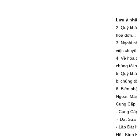
Lưu ý nhân
2. Quý khá
hóa đơn...
3. Ngoài n
việc chuyê
4. Về hóa 
chúng tôi 
5. Quý khác
bị chúng t
6. Biên nh
Ngoài Màn
Cung Cấp 
- Cung Cấ
- Đặt Sửa
- Lắp Đặ
Hết Kính 