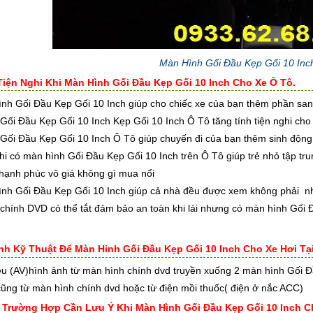
Màn Hình Gối Đầu Kẹp Gối 10 In
Tiện Nghi Khi Màn Hình Gối Đầu Kẹp Gối 10 Inch Cho Xe Ô Tô.
nh Gối Đầu Kẹp Gối 10 Inch giúp cho chiếc xe của bạn thêm phần sang
Gối Đầu Kẹp Gối 10 Inch Kẹp Gối 10 Inch Ô Tô tăng tính tiện nghi cho
Gối Đầu Kẹp Gối 10 Inch Ô Tô giúp chuyến đi của bạn thêm sinh động t
khi có màn hình Gối Đầu Kẹp Gối 10 Inch trên Ô Tô giúp trẻ nhỏ tập tr
 hạnh phúc vô giá không gì mua nổi
ình Gối Đầu Kẹp Gối 10 Inch giúp cả nhà đều được xem không phải nh
chính DVD có thể tắt đảm bảo an toàn khi lái nhưng có màn hình Gối 
rình Kỹ Thuật Để Màn Hinh Gối Đầu Kẹp Gối 10 Inch Cho Xe Hơi Tạ
iệu (AV)hình ảnh từ màn hình chính dvd truyền xuống 2 màn hình Gối 
cũng từ màn hình chính dvd hoặc từ điện mồi thuốc( điện ở nắc ACC)
g Trường Hợp Cần Lưu Ý Khi Màn Hình Gối Đầu Kẹp Gối 10 Inch C