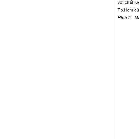
với chất l
Tp.Hcm củ
Hình 2. M