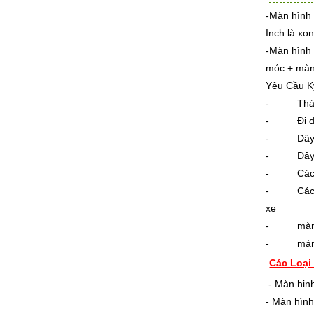
-Màn hình 
Inch là xo
-Màn hình 
móc + màn
Yêu Cầu Kỹ
- Tháo các
- Đi dây 
- Dây diệ
- Dây điệ
- Các đây
- Các mối 
xe
- màn hìn
- màn hìn
Các Loại
- Màn hinh
- Màn hình