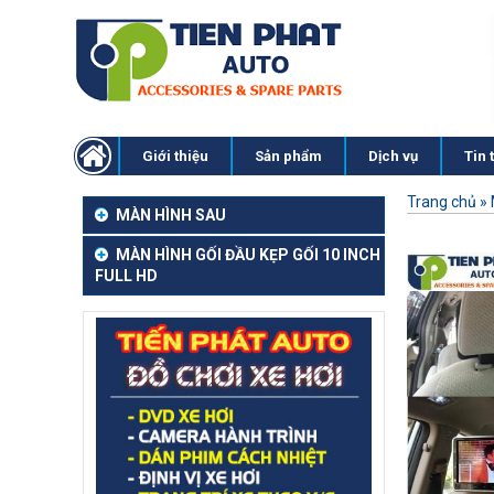
Giới thiệu
Sản phẩm
Dịch vụ
Tin 
Trang chủ
»
MÀN HÌNH SAU
MÀN HÌNH GỐI ĐẦU KẸP GỐI 10 INCH
FULL HD