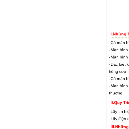
I.Những 
-Có màn hì
-Màn hình 
-Màn hình 
-Đặc biệt 
tiếng cười
-Có màn h
-Màn hình 
thường
II.Quy T
-Lấy tín h
-Lấy điện 
III.Nhữn