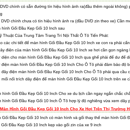
DVD chính có sẵn đường tín hiệu hình ảnh ra(đầu thêm ngoài không) p
ng
DVD chính chưa có tín hiệu hình ảnh ra (đầu DVD zin theo xe) Cần móc
 hình Gối Đầu Kẹp Gối 10 Inch sau
 Thuật Của Trung Tâm Trang Trí Nội Thất Ô Tô Tiến Phát:
 chi tiết để màn hình Gối Đầu Kẹp Gối 10 Inch xe con ra phải cẩn 
điện của màn hình Gối Đầu Kẹp Gối 10 Inch xe hơi cần gọn ngàng k
n cho màn hình Gối Đầu Kẹp Gối 10 Inch qua ghế phải để dư để di c
n màn hình Gối Đầu Kẹp Gối 10 Inch Cho Ô Tô phải đảm bảo độ b
 điện màn hình Gối Đầu Kẹp Gối 10 Inch Cho Ô Tô phải qua cầu c
nối trích dây điện để màn hình Gối Đầu Kẹp Gối 10 Inch trên xe cần
h Gối Đầu Kẹp Gối 10 Inch Cho xe du lịch cần ngay ngắn chắc chắn k
h Gối Đầu Kẹp Gối 10 Inch Ô Tô hợp lý độ nghiêng vừa xem dây ph
 Màn Hình Gối Đầu Kẹp Gối 10 Inch Cho Xe Hơi Trên Thị Trường H
 Gối Đầu Kẹp Gối 10 Inch có màn hình và gối thay thế màn hình Gối Đ
 Gối Đầu Kẹp Gối 10 Inch kẹp vào gối zin của xe 9 inch