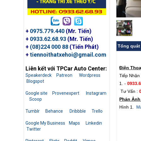
+
0975.779.440
(Mr. Tiến)
+
0933.62.68.93
(Mr. Tiến)
Tổng quát
+
(08)224 000 88
(Tiến Phát)
+
tiennoithatxehoi@gmail.com
Điện Thoạ
Liên kết với TPCar Auto Center:
Speakerdeck
Patreon
Wordpress
Tiếp Nhận 
Blogspot
1. -
0933.
Tư Vấn :
Google site
Provenexpert
Instagram
Phản Ảnh 
Scoop
Hình 1.
Mà
Tumblr
Behance
Dribbble
Trello
Google My Business
Maps
Linkedin
Twitter