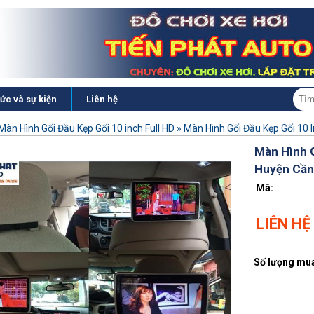
tức và sự kiện
Liên hệ
Màn Hình Gối Đầu Kẹp Gối 10 inch Full HD
»
Màn Hình Gối Đầu Kẹp Gối 10 
Màn Hình G
Huyện Cần
Mã:
LIÊN HỆ
Số lượng mua