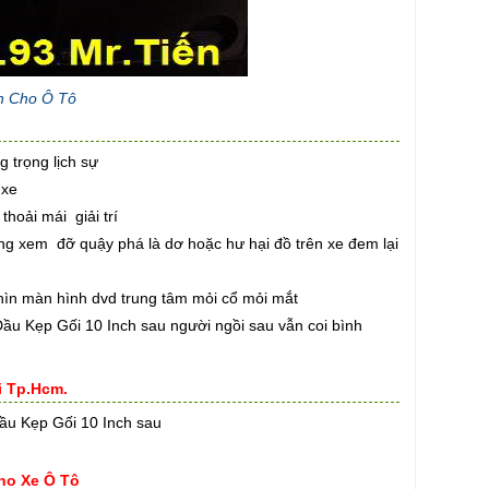
ch Cho Ô Tô
 trọng lịch sự
 xe
hoải mái giải trí
ung xem đỡ quậy phá là dơ hoặc hư hại đồ trên xe đem lại
ìn màn hình dvd trung tâm mỏi cổ mỏi mắt
Đầu Kẹp Gối 10 Inch sau người ngồi sau vẫn coi bình
i Tp.Hcm.
Đầu Kẹp Gối 10 Inch sau
ho Xe Ô Tô