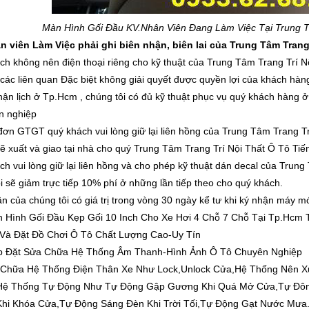
Màn Hình Gối Đầu K
V.Nhân Viên Đang Làm Việc Tại Trung Tâm
 viên Làm Việc phải ghi biên nhận, biên lai của Trung Tâm Trang Tr
ch không nên điện thoại riêng cho kỹ thuật của Trung Tâm Trang Trí Nộ
 các liên quan Đặc biệt không giải quyết được quyền lợi của khách hàng
hận lịch ở Tp.Hcm , chúng tôi có đủ kỹ thuật phục vụ quý khách hàng ở t
n nghiệp
đơn GTGT quý khách vui lòng giữ lại liên hồng của Trung Tâm Trang Tri
sẽ xuất và giao tại nhà cho quý Trung Tâm Trang Trí Nội Thất Ô Tô Tiế
h vui lòng giữ lại liên hồng và cho phép kỹ thuật dán decal của Trung Tâ
ôi sẽ giảm trực tiếp 10% phí ở những lần tiếp theo cho quý khách.
ận của chúng tôi có giá trị trong vòng 30 ngày kể tư khi ký nhận máy mó
 Hình Gối Đầu Kẹp Gối 10 Inch Cho Xe Hơi 4 Chỗ 7 Chỗ Tại Tp.Hcm 
Và Đặt Đồ Chơi Ô Tô Chất Lượng Cao-Uy Tín
p Đặt Sửa Chữa Hệ Thống Âm Thanh-Hình Ảnh Ô Tô Chuyên Nghiệp
 Chữa Hệ Thống Điện Thân Xe Như Lock,Unlock Cửa,Hệ Thống Nên Xu
t Hệ Thống Tự Động Như Tự Động Gập Gương Khi Quá Mở Cửa,Tự Đ
Khi Khóa Cửa,Tự Động Sáng Đèn Khi Trời Tối,Tự Động Gạt Nước Mưa.