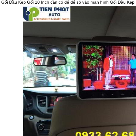
 Gối Đầu Kẹp Gối 10 Inch cần có đế để sỏ vào màn hình Gối Đầu Kẹp Gố