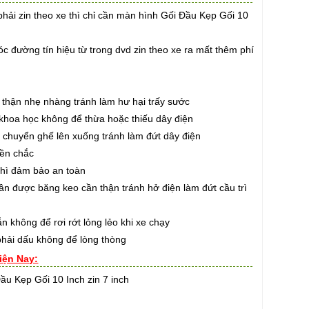
hải zin theo xe thì chỉ cần màn hình Gối Đầu Kẹp Gối 10
 đường tín hiệu từ trong dvd zin theo xe ra mất thêm phí
thận nhẹ nhàng tránh làm hư hại trấy sước
hoa học không để thừa hoặc thiếu dây điện
huyển ghế lên xuống tránh làm đứt dây điện
ền chắc
hì đảm bảo an toàn
 được băng keo cần thận tránh hở điện làm đứt cầu trì
hông để rơi rớt lỏng lẻo khi xe chạy
ải dấu không để lòng thòng
iện Nay:
ầu Kẹp Gối 10 Inch zin 7 inch