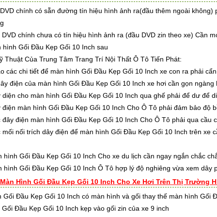
DVD chính có sẵn đường tín hiệu hình ảnh ra(đầu thêm ngoài không) p
ng
DVD chính chưa có tín hiệu hình ảnh ra (đầu DVD zin theo xe) Cần móc
 hình Gối Đầu Kẹp Gối 10 Inch sau
 Thuật Của Trung Tâm Trang Trí Nội Thất Ô Tô Tiến Phát:
 chi tiết để màn hình Gối Đầu Kẹp Gối 10 Inch xe con ra phải cẩn 
điện của màn hình Gối Đầu Kẹp Gối 10 Inch xe hơi cần gọn ngàng k
n cho màn hình Gối Đầu Kẹp Gối 10 Inch qua ghế phải để dư để di c
n màn hình Gối Đầu Kẹp Gối 10 Inch Cho Ô Tô phải đảm bảo độ b
 điện màn hình Gối Đầu Kẹp Gối 10 Inch Cho Ô Tô phải qua cầu c
nối trích dây điện để màn hình Gối Đầu Kẹp Gối 10 Inch trên xe cần
h Gối Đầu Kẹp Gối 10 Inch Cho xe du lịch cần ngay ngắn chắc chắn k
h Gối Đầu Kẹp Gối 10 Inch Ô Tô hợp lý độ nghiêng vừa xem dây ph
 Màn Hình Gối Đầu Kẹp Gối 10 Inch Cho Xe Hơi Trên Thị Trường H
 Gối Đầu Kẹp Gối 10 Inch có màn hình và gối thay thế màn hình Gối Đ
 Gối Đầu Kẹp Gối 10 Inch kẹp vào gối zin của xe 9 inch