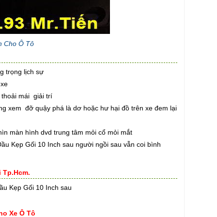
ch Cho Ô Tô
 trọng lịch sự
 xe
hoải mái giải trí
ung xem đỡ quậy phá là dơ hoặc hư hại đồ trên xe đem lại
ìn màn hình dvd trung tâm mỏi cổ mỏi mắt
Đầu Kẹp Gối 10 Inch sau người ngồi sau vẫn coi bình
i Tp.Hcm.
Đầu Kẹp Gối 10 Inch sau
ho Xe Ô Tô