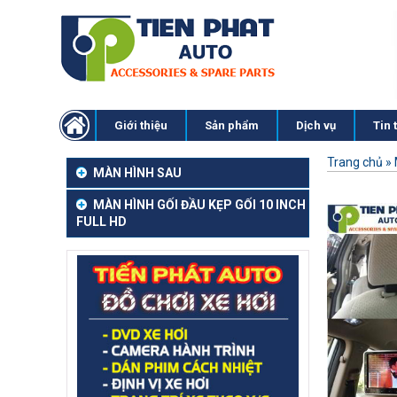
Giới thiệu
Sản phẩm
Dịch vụ
Tin 
Trang chủ
»
MÀN HÌNH SAU
MÀN HÌNH GỐI ĐẦU KẸP GỐI 10 INCH
FULL HD