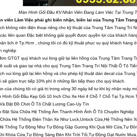
Màn Hình Gối Đầu K
V.Nhân Viên Đang Làm Việc Tại Trung Tâm
 viên Làm Việc phải ghi biên nhận, biên lai của Trung Tâm Trang Tr
ch không nên điện thoại riêng cho kỹ thuật của Trung Tâm Trang Trí Nộ
 các liên quan Đặc biệt không giải quyết được quyền lợi của khách hàng
hận lịch ở Tp.Hcm , chúng tôi có đủ kỹ thuật phục vụ quý khách hàng ở t
n nghiệp
đơn GTGT quý khách vui lòng giữ lại liên hồng của Trung Tâm Trang Tri
sẽ xuất và giao tại nhà cho quý Trung Tâm Trang Trí Nội Thất Ô Tô Tiế
h vui lòng giữ lại liên hồng và cho phép kỹ thuật dán decal của Trung Tâ
ôi sẽ giảm trực tiếp 10% phí ở những lần tiếp theo cho quý khách.
ận của chúng tôi có giá trị trong vòng 30 ngày kể tư khi ký nhận máy mó
 Hình Gối Đầu Kẹp Gối 10 Inch Cho Xe Hơi 4 Chỗ 7 Chỗ Tại Tp.Hcm 
Và Đặt Đồ Chơi Ô Tô Chất Lượng Cao-Uy Tín
p Đặt Sửa Chữa Hệ Thống Âm Thanh-Hình Ảnh Ô Tô Chuyên Nghiệp
 Chữa Hệ Thống Điện Thân Xe Như Lock,Unlock Cửa,Hệ Thống Nên Xu
t Hệ Thống Tự Động Như Tự Động Gập Gương Khi Quá Mở Cửa,Tự Đ
Khi Khóa Cửa,Tự Động Sáng Đèn Khi Trời Tối,Tự Động Gạt Nước Mưa.