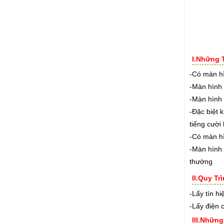
I.Những 
-Có màn hì
-Màn hình 
-Màn hình 
-Đặc biệt 
tiếng cười
-Có màn h
-Màn hình 
thường
II.Quy T
-Lấy tín h
-Lấy điện 
III.Nhữn