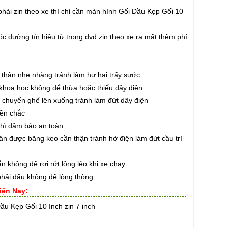
hải zin theo xe thì chỉ cần màn hình Gối Đầu Kẹp Gối 10
 đường tín hiệu từ trong dvd zin theo xe ra mất thêm phí
thận nhẹ nhàng tránh làm hư hại trấy sước
hoa học không để thừa hoặc thiếu dây điện
huyển ghế lên xuống tránh làm đứt dây điện
ền chắc
hì đảm bảo an toàn
 được băng keo cần thận tránh hở điện làm đứt cầu trì
hông để rơi rớt lỏng lẻo khi xe chạy
ải dấu không để lòng thòng
iện Nay:
ầu Kẹp Gối 10 Inch zin 7 inch