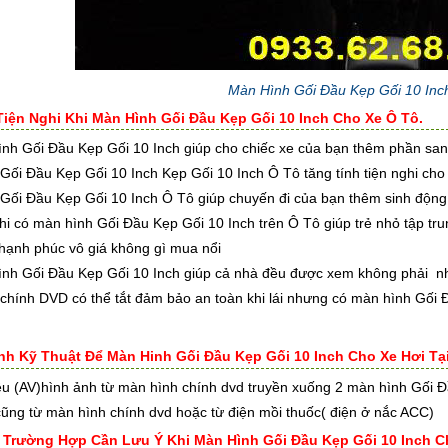
Màn Hình Gối Đầu Kẹp Gối 10 In
Tiện Nghi Khi Màn Hình Gối Đầu Kẹp Gối 10 Inch Cho Xe Ô Tô.
nh Gối Đầu Kẹp Gối 10 Inch giúp cho chiếc xe của bạn thêm phần sang
Gối Đầu Kẹp Gối 10 Inch Kẹp Gối 10 Inch Ô Tô tăng tính tiện nghi cho
Gối Đầu Kẹp Gối 10 Inch Ô Tô giúp chuyến đi của bạn thêm sinh động t
khi có màn hình Gối Đầu Kẹp Gối 10 Inch trên Ô Tô giúp trẻ nhỏ tập tr
 hạnh phúc vô giá không gì mua nổi
ình Gối Đầu Kẹp Gối 10 Inch giúp cả nhà đều được xem không phải nh
chính DVD có thể tắt đảm bảo an toàn khi lái nhưng có màn hình Gối 
rình Kỹ Thuật Để Màn Hinh Gối Đầu Kẹp Gối 10 Inch Cho Xe Hơi Tạ
iệu (AV)hình ảnh từ màn hình chính dvd truyền xuống 2 màn hình Gối 
cũng từ màn hình chính dvd hoặc từ điện mồi thuốc( điện ở nắc ACC)
g Trường Hợp Cần Lưu Ý Khi Màn Hình Gối Đầu Kẹp Gối 10 Inch C