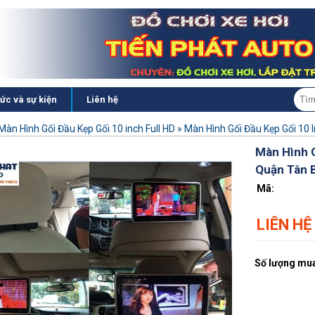
tức và sự kiện
Liên hệ
Màn Hình Gối Đầu Kẹp Gối 10 inch Full HD
»
Màn Hình Gối Đầu Kẹp Gối 10 
Màn Hình G
Quận Tân 
Mã:
LIÊN HỆ
Số lượng mua