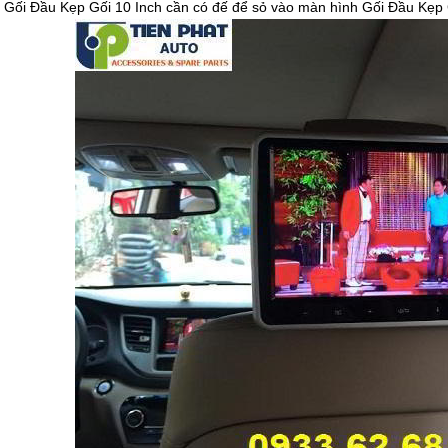
 Gối Đầu Kẹp Gối 10 Inch cần có đế để sỏ vào màn hình Gối Đầu Kẹp Gố