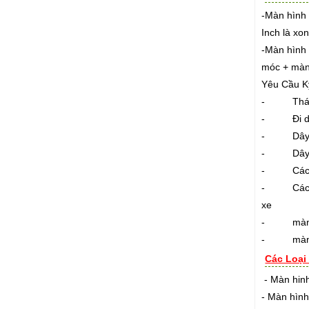
-Màn hình 
Inch là xo
-Màn hình 
móc + màn
Yêu Cầu Kỹ
- Tháo các
- Đi dây 
- Dây diệ
- Dây điệ
- Các đây
- Các mối 
xe
- màn hìn
- màn hìn
Các Loại
- Màn hinh
- Màn hình