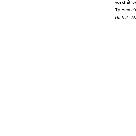
với chất l
Tp.Hcm củ
Hình 2. M