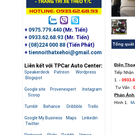
+
0975.779.440
(Mr. Tiến)
+
0933.62.68.93
(Mr. Tiến)
Tổng quát
+
(08)224 000 88
(Tiến Phát)
+
tiennoithatxehoi@gmail.com
Điện Thoạ
Liên kết với TPCar Auto Center:
Speakerdeck
Patreon
Wordpress
Tiếp Nhận 
Blogspot
1. -
0933.
Tư Vấn :
Google site
Provenexpert
Instagram
Phản Ảnh 
Scoop
Hình 1.
Mà
Tumblr
Behance
Dribbble
Trello
Google My Business
Maps
Linkedin
Twitter