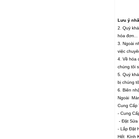
Lưu ý nhân
2. Quý khá
hóa đơn...
3. Ngoài n
việc chuyê
4. Về hóa 
chúng tôi 
5. Quý khác
bị chúng t
6. Biên nh
Ngoài Màn
Cung Cấp 
- Cung Cấ
- Đặt Sửa
- Lắp Đặ
Hết Kính 