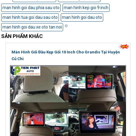
man hinh goi dau phia sau oto
man hinh kep goi 9 inch
man hinh tua goi dau sau oto
man hinh goi dau oto
man hinh goi dau xe oto tan noi
SẢN PHẨM KHÁC
Màn Hình Gối Đầu Kẹp Gối 10 Inch Cho Grandis Tại Huyện
Củ Chi