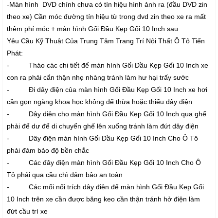
-Màn hình DVD chính chưa có tín hiệu hình ảnh ra (đầu DVD zin
theo xe) Cần móc đường tín hiệu từ trong dvd zin theo xe ra mất
thêm phí móc + màn hình Gối Đầu Kẹp Gối 10 Inch sau
Yêu Cầu Kỹ Thuật Của Trung Tâm Trang Trí Nội Thất Ô Tô Tiến
Phát:
- Tháo các chi tiết để màn hình Gối Đầu Kẹp Gối 10 Inch xe
con ra phải cẩn thận nhẹ nhàng tránh làm hư hại trấy sước
- Đi dây điện của màn hình Gối Đầu Kẹp Gối 10 Inch xe hơi
cần gọn ngàng khoa học không để thừa hoặc thiếu dây điện
- Dây diện cho màn hình Gối Đầu Kẹp Gối 10 Inch qua ghế
phải để dư để di chuyển ghế lên xuống tránh làm đứt dây điện
- Dây điện màn hình Gối Đầu Kẹp Gối 10 Inch Cho Ô Tô
phải đảm bảo độ bền chắc
- Các đây điện màn hình Gối Đầu Kẹp Gối 10 Inch Cho Ô
Tô phải qua cầu chì đảm bảo an toàn
- Các mối nối trích dây điện để màn hình Gối Đầu Kẹp Gối
10 Inch trên xe cần được băng keo cần thận tránh hở điện làm
đứt cầu trì xe