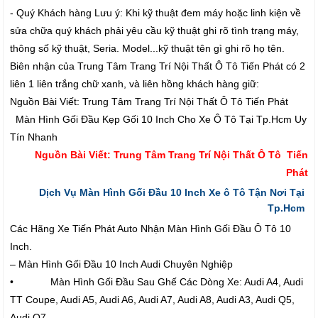
- Quý Khách hàng Lưu ý: Khi kỹ thuật đem máy hoặc linh kiện về
sửa chữa quý khách phải yêu cầu kỹ thuật ghi rõ tình trạng máy,
thông số kỹ thuật, Seria. Model...kỹ thuật tên gì ghi rõ họ tên.
Biên nhận của Trung Tâm Trang Trí Nội Thất Ô Tô Tiến Phát có 2
liên 1 liên trắng chữ xanh, và liên hồng khách hàng giữ:
Nguồn Bài Viết: Trung Tâm Trang Trí Nội Thất Ô Tô Tiến Phát
Màn Hình Gối Đầu Kẹp Gối 10 Inch Cho Xe Ô Tô Tại Tp.Hcm Uy
Tín Nhanh
Nguồn Bài Viết: Trung Tâm Trang Trí Nội Thất Ô Tô Tiến
Phát
Dịch Vụ Màn Hình Gối Đầu 10 Inch Xe ô Tô Tận Nơi Tại
Tp.Hcm
Các Hãng Xe Tiến Phát Auto Nhận Màn Hình Gối Đầu Ô Tô 10
Inch.
– Màn Hình Gối Đầu 10 Inch Audi Chuyên Nghiệp
• Màn Hình Gối Đầu Sau Ghế Các Dòng Xe: Audi A4, Audi
TT Coupe, Audi A5, Audi A6, Audi A7, Audi A8, Audi A3, Audi Q5,
Audi Q7