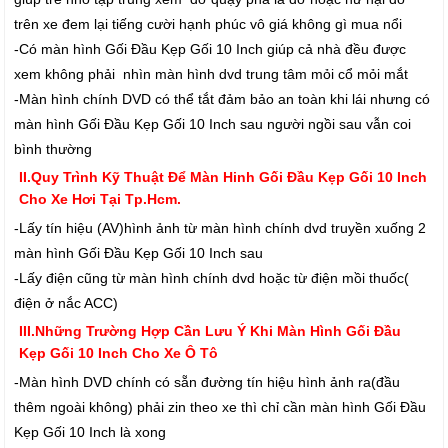
trên xe đem lại tiếng cười hạnh phúc vô giá không gì mua nổi
-Có màn hình Gối Đầu Kẹp Gối 10 Inch giúp cả nhà đều được
xem không phải nhìn màn hình dvd trung tâm mỏi cổ mỏi mắt
-Màn hình chính DVD có thể tắt đảm bảo an toàn khi lái nhưng có
màn hình Gối Đầu Kẹp Gối 10 Inch sau người ngồi sau vẫn coi
bình thường
II.Quy Trình Kỹ Thuật Để Màn Hinh Gối Đầu Kẹp Gối 10 Inch
Cho Xe Hơi Tại Tp.Hcm.
-Lấy tín hiệu (AV)hình ảnh từ màn hình chính dvd truyền xuống 2
màn hình Gối Đầu Kẹp Gối 10 Inch sau
-Lấy điện cũng từ màn hình chính dvd hoặc từ điện mồi thuốc(
điện ở nắc ACC)
III.Những Trường Hợp Cần Lưu Ý Khi Màn Hình Gối Đầu
Kẹp Gối 10 Inch Cho Xe Ô Tô
-Màn hình DVD chính có sẵn đường tín hiệu hình ảnh ra(đầu
thêm ngoài không) phải zin theo xe thì chỉ cần màn hình Gối Đầu
Kẹp Gối 10 Inch là xong