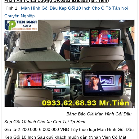
Phản Ảnh Chất Lượng DV:0933.626.893 (Mr. Tiến)
Hình 1.
Màn Hình Gối Đầu Kẹp Gối 10 Inch Cho Ô Tô Tận Nơi
Chuyên Nghiệp
Bảng Báo Giá Màn Hình Gối Đầu
Kẹp Gối 10 Inch Cho Xe Con Tại Tp.Hcm
Giá từ 2.200.000-6.000.000 VNĐ Tùy theo loại Màn Hình Gối Đầu
Kẹp Gối 10 Inch Sau quý khách muốn gắn (Nhân Viên Có Mặt