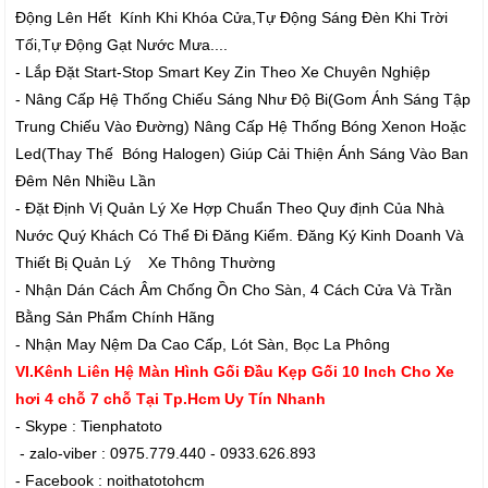
Động Lên Hết Kính Khi Khóa Cửa,Tự Động Sáng Đèn Khi Trời
Tối,Tự Động Gạt Nước Mưa....
- Lắp Đặt Start-Stop Smart Key Zin Theo Xe Chuyên Nghiệp
- Nâng Cấp Hệ Thống Chiếu Sáng Như Độ Bi(Gom Ánh Sáng Tập
Trung Chiếu Vào Đường) Nâng Cấp Hệ Thống Bóng Xenon Hoặc
Led(Thay Thế Bóng Halogen) Giúp Cải Thiện Ánh Sáng Vào Ban
Đêm Nên Nhiều Lần
- Đặt Định Vị Quản Lý Xe Hợp Chuẩn Theo Quy định Của Nhà
Nước Quý Khách Có Thể Đi Đăng Kiểm. Đăng Ký Kinh Doanh Và
Thiết Bị Quản Lý Xe Thông Thường
- Nhận Dán Cách Âm Chống Ồn Cho Sàn, 4 Cách Cửa Và Trần
Bằng Sản Phẩm Chính Hãng
- Nhận May Nệm Da Cao Cấp, Lót Sàn, Bọc La Phông
VI.Kênh Liên Hệ Màn Hình Gối Đầu Kẹp Gối 10 Inch Cho Xe
hơi 4 chỗ 7 chỗ Tại Tp.Hcm Uy Tín Nhanh
- Skype : Tienphatoto
- zalo-viber : 0975.779.440 - 0933.626.893
- Facebook : noithatotohcm