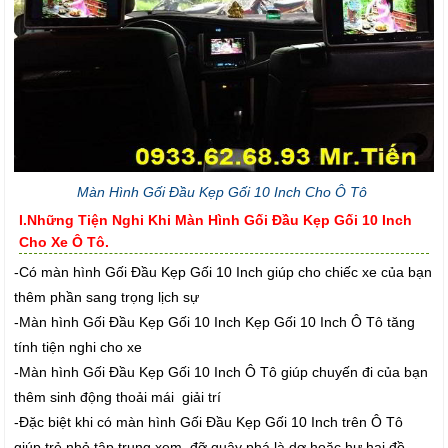
Màn Hình Gối Đầu Kẹp Gối 10 Inch Cho Ô Tô
I.Những Tiện Nghi Khi Màn Hình Gối Đầu Kẹp Gối 10 Inch
Cho Xe Ô Tô.
-Có màn hình Gối Đầu Kẹp Gối 10 Inch giúp cho chiếc xe của bạn
thêm phần sang trọng lịch sự
-Màn hình Gối Đầu Kẹp Gối 10 Inch Kẹp Gối 10 Inch Ô Tô tăng
tính tiện nghi cho xe
-Màn hình Gối Đầu Kẹp Gối 10 Inch Ô Tô giúp chuyến đi của bạn
thêm sinh động thoải mái giải trí
-Đặc biệt khi có màn hình Gối Đầu Kẹp Gối 10 Inch trên Ô Tô
giúp trẻ nhỏ tập trung xem đỡ quậy phá là dơ hoặc hư hại đồ