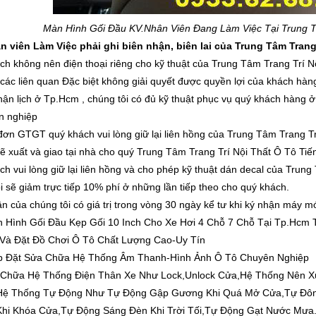
Màn Hình Gối Đầu K
V.Nhân Viên Đang Làm Việc Tại Trung Tâm
 viên Làm Việc phải ghi biên nhận, biên lai của Trung Tâm Trang Tr
ch không nên điện thoại riêng cho kỹ thuật của Trung Tâm Trang Trí Nộ
 các liên quan Đặc biệt không giải quyết được quyền lợi của khách hàng
hận lịch ở Tp.Hcm , chúng tôi có đủ kỹ thuật phục vụ quý khách hàng ở t
n nghiệp
đơn GTGT quý khách vui lòng giữ lại liên hồng của Trung Tâm Trang Tri
sẽ xuất và giao tại nhà cho quý Trung Tâm Trang Trí Nội Thất Ô Tô Tiế
h vui lòng giữ lại liên hồng và cho phép kỹ thuật dán decal của Trung Tâ
ôi sẽ giảm trực tiếp 10% phí ở những lần tiếp theo cho quý khách.
ận của chúng tôi có giá trị trong vòng 30 ngày kể tư khi ký nhận máy mó
 Hình Gối Đầu Kẹp Gối 10 Inch Cho Xe Hơi 4 Chỗ 7 Chỗ Tại Tp.Hcm 
Và Đặt Đồ Chơi Ô Tô Chất Lượng Cao-Uy Tín
p Đặt Sửa Chữa Hệ Thống Âm Thanh-Hình Ảnh Ô Tô Chuyên Nghiệp
 Chữa Hệ Thống Điện Thân Xe Như Lock,Unlock Cửa,Hệ Thống Nên Xu
t Hệ Thống Tự Động Như Tự Động Gập Gương Khi Quá Mở Cửa,Tự Đ
Khi Khóa Cửa,Tự Động Sáng Đèn Khi Trời Tối,Tự Động Gạt Nước Mưa.