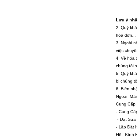
Lưu ý nhân
2. Quý khá
hóa đơn...
3. Ngoài n
việc chuyê
4. Về hóa 
chúng tôi 
5. Quý khác
bị chúng t
6. Biên nh
Ngoài Màn
Cung Cấp 
- Cung Cấ
- Đặt Sửa
- Lắp Đặ
Hết Kính 