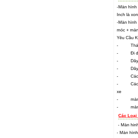
-Màn hình 
Inch là xo
-Màn hình 
móc + màn
Yêu Cầu Kỹ
- Tháo các
- Đi dây 
- Dây diệ
- Dây điệ
- Các đây
- Các mối 
xe
- màn hìn
- màn hìn
Các Loại
- Màn hinh
- Màn hình