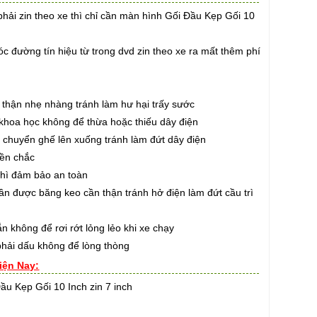
hải zin theo xe thì chỉ cần màn hình Gối Đầu Kẹp Gối 10
 đường tín hiệu từ trong dvd zin theo xe ra mất thêm phí
thận nhẹ nhàng tránh làm hư hại trấy sước
hoa học không để thừa hoặc thiếu dây điện
huyển ghế lên xuống tránh làm đứt dây điện
ền chắc
hì đảm bảo an toàn
 được băng keo cần thận tránh hở điện làm đứt cầu trì
hông để rơi rớt lỏng lẻo khi xe chạy
ải dấu không để lòng thòng
iện Nay:
ầu Kẹp Gối 10 Inch zin 7 inch