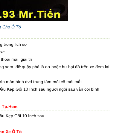
ch Cho Ô Tô
 trọng lịch sự
 xe
hoải mái giải trí
ung xem đỡ quậy phá là dơ hoặc hư hại đồ trên xe đem lại
ìn màn hình dvd trung tâm mỏi cổ mỏi mắt
Đầu Kẹp Gối 10 Inch sau người ngồi sau vẫn coi bình
i Tp.Hcm.
Đầu Kẹp Gối 10 Inch sau
ho Xe Ô Tô