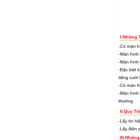
I.Những 
-Có màn hì
-Màn hình 
-Màn hình 
-Đặc biệt 
tiếng cười
-Có màn h
-Màn hình 
thường
II.Quy T
-Lấy tín h
-Lấy điện 
III.Nhữn