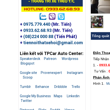
+
0975.779.440
(Mr. Tiến)
+
0933.62.68.93
(Mr. Tiến)
Tổng quát
+
(08)224 000 88
(Tiến Phát)
+
tiennoithatxehoi@gmail.com
Điện Thoạ
Liên kết với TPCar Auto Center:
Speakerdeck
Patreon
Wordpress
Tiếp Nhận 
Blogspot
1. -
0933.
Tư Vấn :
Google site
Provenexpert
Instagram
Phản Ảnh 
Scoop
Hình 1.
Mà
Tumblr
Behance
Dribbble
Trello
Google My Business
Maps
Linkedin
Twitter