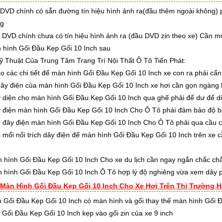
DVD chính có sẵn đường tín hiệu hình ảnh ra(đầu thêm ngoài không) p
ng
DVD chính chưa có tín hiệu hình ảnh ra (đầu DVD zin theo xe) Cần móc
 hình Gối Đầu Kẹp Gối 10 Inch sau
 Thuật Của Trung Tâm Trang Trí Nội Thất Ô Tô Tiến Phát:
 chi tiết để màn hình Gối Đầu Kẹp Gối 10 Inch xe con ra phải cẩn 
điện của màn hình Gối Đầu Kẹp Gối 10 Inch xe hơi cần gọn ngàng k
n cho màn hình Gối Đầu Kẹp Gối 10 Inch qua ghế phải để dư để di c
n màn hình Gối Đầu Kẹp Gối 10 Inch Cho Ô Tô phải đảm bảo độ b
 điện màn hình Gối Đầu Kẹp Gối 10 Inch Cho Ô Tô phải qua cầu c
nối trích dây điện để màn hình Gối Đầu Kẹp Gối 10 Inch trên xe cần
h Gối Đầu Kẹp Gối 10 Inch Cho xe du lịch cần ngay ngắn chắc chắn k
h Gối Đầu Kẹp Gối 10 Inch Ô Tô hợp lý độ nghiêng vừa xem dây ph
 Màn Hình Gối Đầu Kẹp Gối 10 Inch Cho Xe Hơi Trên Thị Trường H
 Gối Đầu Kẹp Gối 10 Inch có màn hình và gối thay thế màn hình Gối Đ
 Gối Đầu Kẹp Gối 10 Inch kẹp vào gối zin của xe 9 inch