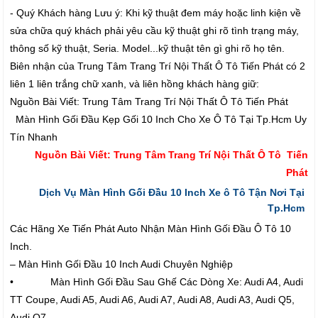
- Quý Khách hàng Lưu ý: Khi kỹ thuật đem máy hoặc linh kiện về
sửa chữa quý khách phải yêu cầu kỹ thuật ghi rõ tình trạng máy,
thông số kỹ thuật, Seria. Model...kỹ thuật tên gì ghi rõ họ tên.
Biên nhận của Trung Tâm Trang Trí Nội Thất Ô Tô Tiến Phát có 2
liên 1 liên trắng chữ xanh, và liên hồng khách hàng giữ:
Nguồn Bài Viết: Trung Tâm Trang Trí Nội Thất Ô Tô Tiến Phát
Màn Hình Gối Đầu Kẹp Gối 10 Inch Cho Xe Ô Tô Tại Tp.Hcm Uy
Tín Nhanh
Nguồn Bài Viết: Trung Tâm Trang Trí Nội Thất Ô Tô Tiến
Phát
Dịch Vụ Màn Hình Gối Đầu 10 Inch Xe ô Tô Tận Nơi Tại
Tp.Hcm
Các Hãng Xe Tiến Phát Auto Nhận Màn Hình Gối Đầu Ô Tô 10
Inch.
– Màn Hình Gối Đầu 10 Inch Audi Chuyên Nghiệp
• Màn Hình Gối Đầu Sau Ghế Các Dòng Xe: Audi A4, Audi
TT Coupe, Audi A5, Audi A6, Audi A7, Audi A8, Audi A3, Audi Q5,
Audi Q7