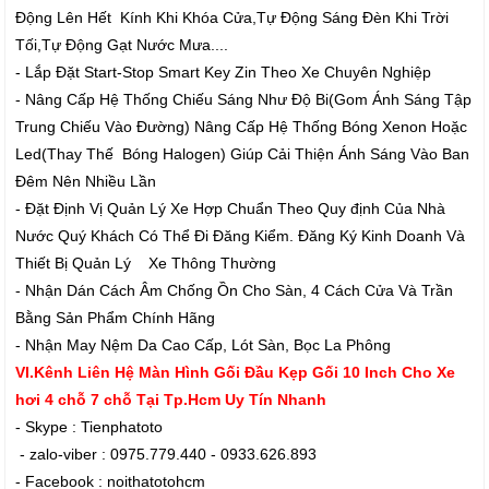
Động Lên Hết Kính Khi Khóa Cửa,Tự Động Sáng Đèn Khi Trời
Tối,Tự Động Gạt Nước Mưa....
- Lắp Đặt Start-Stop Smart Key Zin Theo Xe Chuyên Nghiệp
- Nâng Cấp Hệ Thống Chiếu Sáng Như Độ Bi(Gom Ánh Sáng Tập
Trung Chiếu Vào Đường) Nâng Cấp Hệ Thống Bóng Xenon Hoặc
Led(Thay Thế Bóng Halogen) Giúp Cải Thiện Ánh Sáng Vào Ban
Đêm Nên Nhiều Lần
- Đặt Định Vị Quản Lý Xe Hợp Chuẩn Theo Quy định Của Nhà
Nước Quý Khách Có Thể Đi Đăng Kiểm. Đăng Ký Kinh Doanh Và
Thiết Bị Quản Lý Xe Thông Thường
- Nhận Dán Cách Âm Chống Ồn Cho Sàn, 4 Cách Cửa Và Trần
Bằng Sản Phẩm Chính Hãng
- Nhận May Nệm Da Cao Cấp, Lót Sàn, Bọc La Phông
VI.Kênh Liên Hệ Màn Hình Gối Đầu Kẹp Gối 10 Inch Cho Xe
hơi 4 chỗ 7 chỗ Tại Tp.Hcm Uy Tín Nhanh
- Skype : Tienphatoto
- zalo-viber : 0975.779.440 - 0933.626.893
- Facebook : noithatotohcm