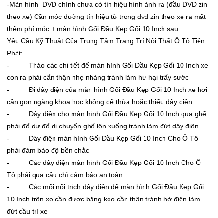
-Màn hình DVD chính chưa có tín hiệu hình ảnh ra (đầu DVD zin
theo xe) Cần móc đường tín hiệu từ trong dvd zin theo xe ra mất
thêm phí móc + màn hình Gối Đầu Kẹp Gối 10 Inch sau
Yêu Cầu Kỹ Thuật Của Trung Tâm Trang Trí Nội Thất Ô Tô Tiến
Phát:
- Tháo các chi tiết để màn hình Gối Đầu Kẹp Gối 10 Inch xe
con ra phải cẩn thận nhẹ nhàng tránh làm hư hại trấy sước
- Đi dây điện của màn hình Gối Đầu Kẹp Gối 10 Inch xe hơi
cần gọn ngàng khoa học không để thừa hoặc thiếu dây điện
- Dây diện cho màn hình Gối Đầu Kẹp Gối 10 Inch qua ghế
phải để dư để di chuyển ghế lên xuống tránh làm đứt dây điện
- Dây điện màn hình Gối Đầu Kẹp Gối 10 Inch Cho Ô Tô
phải đảm bảo độ bền chắc
- Các đây điện màn hình Gối Đầu Kẹp Gối 10 Inch Cho Ô
Tô phải qua cầu chì đảm bảo an toàn
- Các mối nối trích dây điện để màn hình Gối Đầu Kẹp Gối
10 Inch trên xe cần được băng keo cần thận tránh hở điện làm
đứt cầu trì xe