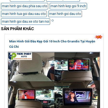
man hinh goi dau phia sau oto
man hinh kep goi 9 inch
man hinh tua goi dau sau oto
man hinh goi dau oto
man hinh goi dau xe oto tan noi
SẢN PHẨM KHÁC
Màn Hình Gối Đầu Kẹp Gối 10 Inch Cho Grandis Tại Huyện
Củ Chi