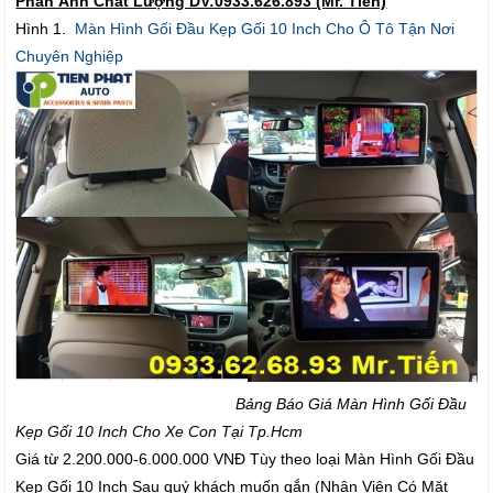
Phản Ảnh Chất Lượng DV:0933.626.893 (Mr. Tiến)
Hình 1.
Màn Hình Gối Đầu Kẹp Gối 10 Inch Cho Ô Tô Tận Nơi
Chuyên Nghiệp
Bảng Báo Giá Màn Hình Gối Đầu
Kẹp Gối 10 Inch Cho Xe Con Tại Tp.Hcm
Giá từ 2.200.000-6.000.000 VNĐ Tùy theo loại Màn Hình Gối Đầu
Kẹp Gối 10 Inch Sau quý khách muốn gắn (Nhân Viên Có Mặt