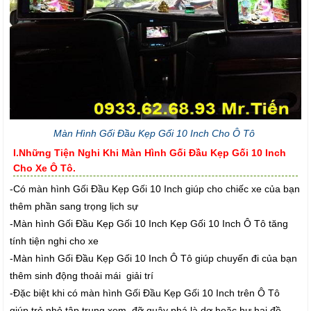
Màn Hình Gối Đầu Kẹp Gối 10 Inch Cho Ô Tô
I.Những Tiện Nghi Khi Màn Hình Gối Đầu Kẹp Gối 10 Inch
Cho Xe Ô Tô.
-Có màn hình Gối Đầu Kẹp Gối 10 Inch giúp cho chiếc xe của bạn
thêm phần sang trọng lịch sự
-Màn hình Gối Đầu Kẹp Gối 10 Inch Kẹp Gối 10 Inch Ô Tô tăng
tính tiện nghi cho xe
-Màn hình Gối Đầu Kẹp Gối 10 Inch Ô Tô giúp chuyến đi của bạn
thêm sinh động thoải mái giải trí
-Đặc biệt khi có màn hình Gối Đầu Kẹp Gối 10 Inch trên Ô Tô
giúp trẻ nhỏ tập trung xem đỡ quậy phá là dơ hoặc hư hại đồ