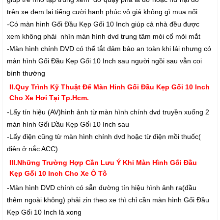
trên xe đem lại tiếng cười hạnh phúc vô giá không gì mua nổi
-Có màn hình Gối Đầu Kẹp Gối 10 Inch giúp cả nhà đều được
xem không phải nhìn màn hình dvd trung tâm mỏi cổ mỏi mắt
-Màn hình chính DVD có thể tắt đảm bảo an toàn khi lái nhưng có
màn hình Gối Đầu Kẹp Gối 10 Inch sau người ngồi sau vẫn coi
bình thường
II.Quy Trình Kỹ Thuật Để Màn Hinh Gối Đầu Kẹp Gối 10 Inch
Cho Xe Hơi Tại Tp.Hcm.
-Lấy tín hiệu (AV)hình ảnh từ màn hình chính dvd truyền xuống 2
màn hình Gối Đầu Kẹp Gối 10 Inch sau
-Lấy điện cũng từ màn hình chính dvd hoặc từ điện mồi thuốc(
điện ở nắc ACC)
III.Những Trường Hợp Cần Lưu Ý Khi Màn Hình Gối Đầu
Kẹp Gối 10 Inch Cho Xe Ô Tô
-Màn hình DVD chính có sẵn đường tín hiệu hình ảnh ra(đầu
thêm ngoài không) phải zin theo xe thì chỉ cần màn hình Gối Đầu
Kẹp Gối 10 Inch là xong