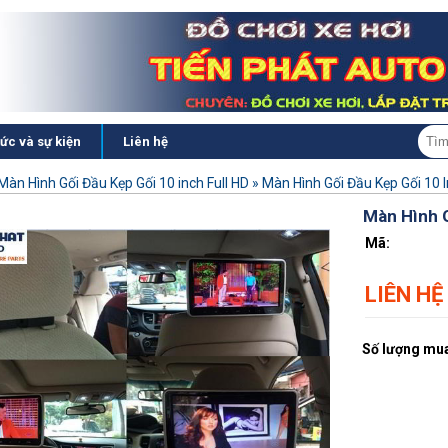
tức và sự kiện
Liên hệ
Màn Hình Gối Đầu Kẹp Gối 10 inch Full HD
»
Màn Hình Gối Đầu Kẹp Gối 10 
Màn Hình G
Mã:
LIÊN HỆ
Số lượng mua