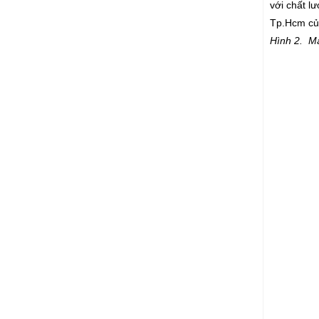
với chất l
Tp.Hcm củ
Hình 2. M