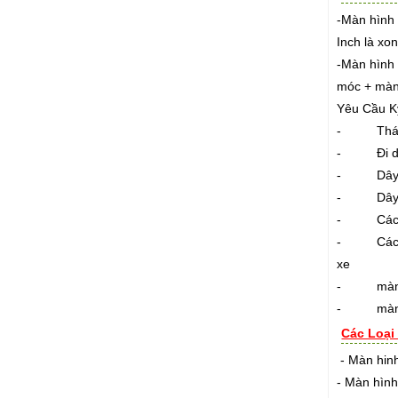
-Màn hình 
Inch là xo
-Màn hình 
móc + màn
Yêu Cầu Kỹ
- Tháo các
- Đi dây 
- Dây diệ
- Dây điệ
- Các đây
- Các mối 
xe
- màn hìn
- màn hìn
Các Loại
- Màn hinh
- Màn hình