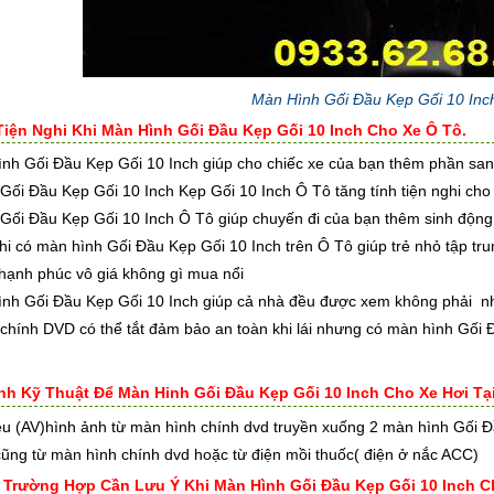
Màn Hình Gối Đầu Kẹp Gối 10 In
Tiện Nghi Khi Màn Hình Gối Đầu Kẹp Gối 10 Inch Cho Xe Ô Tô.
nh Gối Đầu Kẹp Gối 10 Inch giúp cho chiếc xe của bạn thêm phần sang
Gối Đầu Kẹp Gối 10 Inch Kẹp Gối 10 Inch Ô Tô tăng tính tiện nghi cho
Gối Đầu Kẹp Gối 10 Inch Ô Tô giúp chuyến đi của bạn thêm sinh động t
khi có màn hình Gối Đầu Kẹp Gối 10 Inch trên Ô Tô giúp trẻ nhỏ tập tr
 hạnh phúc vô giá không gì mua nổi
ình Gối Đầu Kẹp Gối 10 Inch giúp cả nhà đều được xem không phải nh
chính DVD có thể tắt đảm bảo an toàn khi lái nhưng có màn hình Gối 
rình Kỹ Thuật Để Màn Hinh Gối Đầu Kẹp Gối 10 Inch Cho Xe Hơi Tạ
iệu (AV)hình ảnh từ màn hình chính dvd truyền xuống 2 màn hình Gối 
cũng từ màn hình chính dvd hoặc từ điện mồi thuốc( điện ở nắc ACC)
g Trường Hợp Cần Lưu Ý Khi Màn Hình Gối Đầu Kẹp Gối 10 Inch C