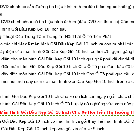
DVD chính có sẵn đường tín hiệu hình ảnh ra(đầu thêm ngoài không) p
ng
DVD chính chưa có tín hiệu hình ảnh ra (đầu DVD zin theo xe) Cần móc
 hình Gối Đầu Kẹp Gối 10 Inch sau
 Thuật Của Trung Tâm Trang Trí Nội Thất Ô Tô Tiến Phát:
 chi tiết để màn hình Gối Đầu Kẹp Gối 10 Inch xe con ra phải cẩn 
điện của màn hình Gối Đầu Kẹp Gối 10 Inch xe hơi cần gọn ngàng k
n cho màn hình Gối Đầu Kẹp Gối 10 Inch qua ghế phải để dư để di c
n màn hình Gối Đầu Kẹp Gối 10 Inch Cho Ô Tô phải đảm bảo độ b
 điện màn hình Gối Đầu Kẹp Gối 10 Inch Cho Ô Tô phải qua cầu c
nối trích dây điện để màn hình Gối Đầu Kẹp Gối 10 Inch trên xe cần
h Gối Đầu Kẹp Gối 10 Inch Cho xe du lịch cần ngay ngắn chắc chắn k
h Gối Đầu Kẹp Gối 10 Inch Ô Tô hợp lý độ nghiêng vừa xem dây ph
 Màn Hình Gối Đầu Kẹp Gối 10 Inch Cho Xe Hơi Trên Thị Trường H
 Gối Đầu Kẹp Gối 10 Inch có màn hình và gối thay thế màn hình Gối Đ
 Gối Đầu Kẹp Gối 10 Inch kẹp vào gối zin của xe 9 inch