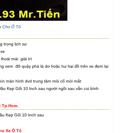
ch Cho Ô Tô
 trọng lịch sự
 xe
hoải mái giải trí
ung xem đỡ quậy phá là dơ hoặc hư hại đồ trên xe đem lại
ìn màn hình dvd trung tâm mỏi cổ mỏi mắt
Đầu Kẹp Gối 10 Inch sau người ngồi sau vẫn coi bình
i Tp.Hcm.
Đầu Kẹp Gối 10 Inch sau
ho Xe Ô Tô