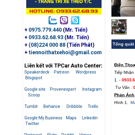
+
0975.779.440
(Mr. Tiến)
+
0933.62.68.93
(Mr. Tiến)
Tổng quát
+
(08)224 000 88
(Tiến Phát)
+
tiennoithatxehoi@gmail.com
Điện Thoạ
Liên kết với TPCar Auto Center:
Speakerdeck
Patreon
Wordpress
Tiếp Nhận 
Blogspot
1. -
0933.
Tư Vấn :
Google site
Provenexpert
Instagram
Phản Ảnh 
Scoop
Hình 1.
Mà
Tumblr
Behance
Dribbble
Trello
Google My Business
Maps
Linkedin
Twitter