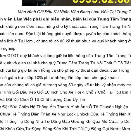
Màn Hình Gối Đầu K
V.Nhân Viên Đang Làm Việc Tại Trung Tâm
 viên Làm Việc phải ghi biên nhận, biên lai của Trung Tâm Trang Tr
ch không nên điện thoại riêng cho kỹ thuật của Trung Tâm Trang Trí Nộ
 các liên quan Đặc biệt không giải quyết được quyền lợi của khách hàng
hận lịch ở Tp.Hcm , chúng tôi có đủ kỹ thuật phục vụ quý khách hàng ở t
n nghiệp
đơn GTGT quý khách vui lòng giữ lại liên hồng của Trung Tâm Trang Tri
sẽ xuất và giao tại nhà cho quý Trung Tâm Trang Trí Nội Thất Ô Tô Tiế
h vui lòng giữ lại liên hồng và cho phép kỹ thuật dán decal của Trung Tâ
ôi sẽ giảm trực tiếp 10% phí ở những lần tiếp theo cho quý khách.
ận của chúng tôi có giá trị trong vòng 30 ngày kể tư khi ký nhận máy mó
 Hình Gối Đầu Kẹp Gối 10 Inch Cho Xe Hơi 4 Chỗ 7 Chỗ Tại Tp.Hcm 
Và Đặt Đồ Chơi Ô Tô Chất Lượng Cao-Uy Tín
p Đặt Sửa Chữa Hệ Thống Âm Thanh-Hình Ảnh Ô Tô Chuyên Nghiệp
 Chữa Hệ Thống Điện Thân Xe Như Lock,Unlock Cửa,Hệ Thống Nên Xu
t Hệ Thống Tự Động Như Tự Động Gập Gương Khi Quá Mở Cửa,Tự Đ
Khi Khóa Cửa,Tự Động Sáng Đèn Khi Trời Tối,Tự Động Gạt Nước Mưa.