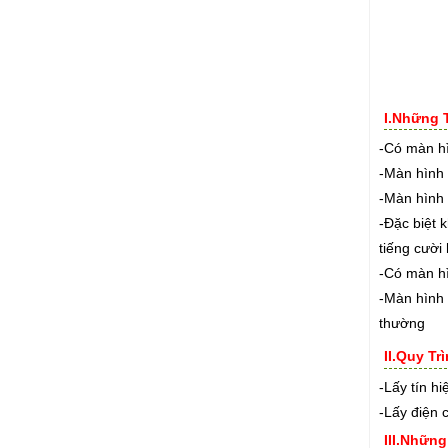
I.Những 
-Có màn hì
-Màn hình 
-Màn hình 
-Đặc biệt 
tiếng cười
-Có màn h
-Màn hình 
thường
II.Quy T
-Lấy tín h
-Lấy điện 
III.Nhữn