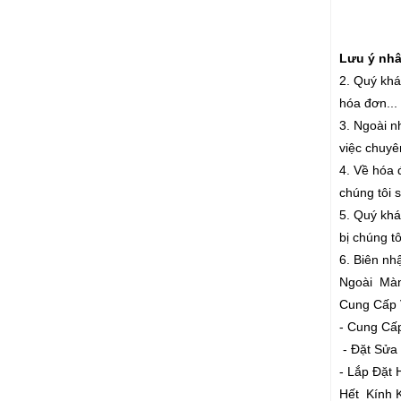
Lưu ý nhân
2. Quý khá
hóa đơn...
3. Ngoài n
việc chuyê
4. Về hóa 
chúng tôi 
5. Quý khác
bị chúng t
6. Biên nh
Ngoài Màn
Cung Cấp 
- Cung Cấ
- Đặt Sửa
- Lắp Đặ
Hết Kính 