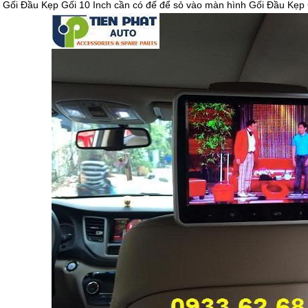
 Gối Đầu Kẹp Gối 10 Inch cần có đế để sỏ vào màn hình Gối Đầu Kẹp Gố