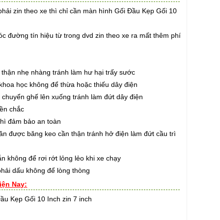
hải zin theo xe thì chỉ cần màn hình Gối Đầu Kẹp Gối 10
 đường tín hiệu từ trong dvd zin theo xe ra mất thêm phí
thận nhẹ nhàng tránh làm hư hại trấy sước
hoa học không để thừa hoặc thiếu dây điện
huyển ghế lên xuống tránh làm đứt dây điện
ền chắc
hì đảm bảo an toàn
 được băng keo cần thận tránh hở điện làm đứt cầu trì
hông để rơi rớt lỏng lẻo khi xe chạy
ải dấu không để lòng thòng
iện Nay:
ầu Kẹp Gối 10 Inch zin 7 inch