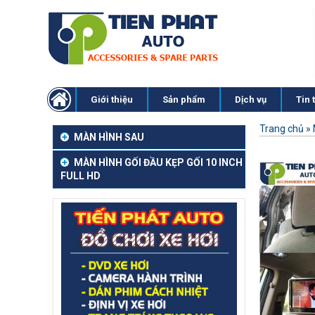
Giới thiệu
Sản phẩm
Dịch vụ
Tin 
Trang chủ
»
MÀN HÌNH SAU
MÀN HÌNH GỐI ĐẦU KẸP GỐI 10 INCH
FULL HD