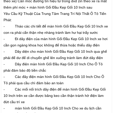
theo xe) Cần móc đường tín hiệu từ trong dvd zin theo xe ra mất
thêm phí móc + màn hình Gối Đầu Kẹp Gối 10 Inch sau
Yêu Cầu Kỹ Thuật Của Trung Tâm Trang Trí Nội Thất Ô Tô Tiến
Phát:
- Tháo các chi tiết để màn hình Gối Đầu Kẹp Gối 10 Inch xe
con ra phải cẩn thận nhẹ nhàng tránh làm hư hại trấy sước
- Đi dây điện của màn hình Gối Đầu Kẹp Gối 10 Inch xe hơi
cần gọn ngàng khoa học không để thừa hoặc thiếu dây điện
- Dây diện cho màn hình Gối Đầu Kẹp Gối 10 Inch qua ghế
phải để dư để di chuyển ghế lên xuống tránh làm đứt dây điện
- Dây điện màn hình Gối Đầu Kẹp Gối 10 Inch Cho Ô Tô
phải đảm bảo độ bền chắc
- Các đây điện màn hình Gối Đầu Kẹp Gối 10 Inch Cho Ô
Tô phải qua cầu chì đảm bảo an toàn
- Các mối nối trích dây điện để màn hình Gối Đầu Kẹp Gối
10 Inch trên xe cần được băng keo cần thận tránh hở điện làm
đứt cầu trì xe
- màn hình Gối Đầu Kẹp Gối 10 Inch Cho xe du lịch cần