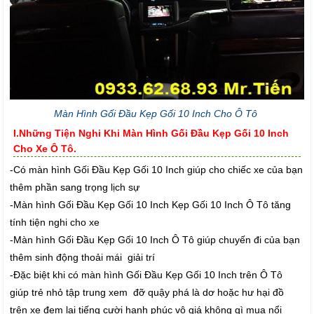
Màn Hình Gối Đầu Kẹp Gối 10 Inch Cho Ô Tô
I.Những Tiện Nghi Khi Màn Hình Gối Đầu Kẹp Gối 10 Inch
Cho Xe Ô Tô.
-Có màn hình Gối Đầu Kẹp Gối 10 Inch giúp cho chiếc xe của bạn
thêm phần sang trọng lịch sự
-Màn hình Gối Đầu Kẹp Gối 10 Inch Kẹp Gối 10 Inch Ô Tô tăng
tính tiện nghi cho xe
-Màn hình Gối Đầu Kẹp Gối 10 Inch Ô Tô giúp chuyến đi của bạn
thêm sinh động thoải mái giải trí
-Đặc biệt khi có màn hình Gối Đầu Kẹp Gối 10 Inch trên Ô Tô
giúp trẻ nhỏ tập trung xem đỡ quậy phá là dơ hoặc hư hại đồ
trên xe đem lại tiếng cười hạnh phúc vô giá không gì mua nổi