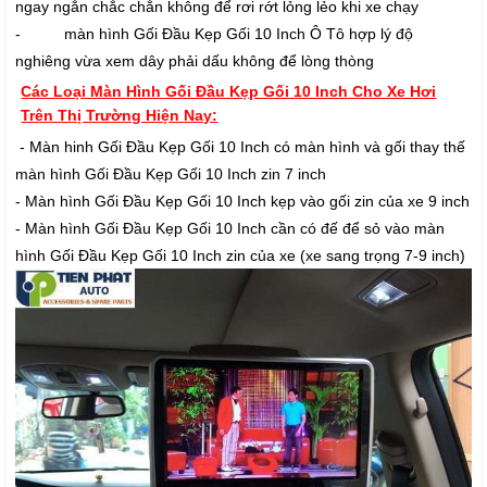
ngay ngắn chắc chắn không để rơi rớt lỏng lẻo khi xe chạy
- màn hình Gối Đầu Kẹp Gối 10 Inch Ô Tô hợp lý độ
nghiêng vừa xem dây phải dấu không để lòng thòng
Các Loại Màn Hình Gối Đầu Kẹp Gối 10 Inch Cho Xe Hơi
Trên Thị Trường Hiện Nay:
- Màn hinh Gối Đầu Kẹp Gối 10 Inch có màn hình và gối thay thế
màn hình Gối Đầu Kẹp Gối 10 Inch zin 7 inch
- Màn hình Gối Đầu Kẹp Gối 10 Inch kẹp vào gối zin của xe 9 inch
- Màn hình Gối Đầu Kẹp Gối 10 Inch cần có đế để sỏ vào màn
hình Gối Đầu Kẹp Gối 10 Inch zin của xe (xe sang trọng 7-9 inch)