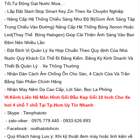
Tối,Tự Động Gạt Nước Mưa....
- Lắp Đặt Start-Stop Smart Key Zin Theo Xe Chuyên Nghiệp
- Nâng Cấp Hệ Thống Chiếu Sáng Như Độ Bi(Gom Ánh Sáng Tập
Trung Chiếu Vào Đường) Nâng Cấp Hệ Thống Bóng Xenon Hoặc
Led(Thay Thế Bóng Halogen) Giúp Cải Thiện Ánh Sáng Vào Ban
Đêm Nên Nhiều Lần
- Đặt Định Vị Quản Lý Xe Hợp Chuẩn Theo Quy định Của Nhà
Nước Quý Khách Có Thể Đi Đăng Kiểm. Đăng Ký Kinh Doanh Và
Thiết Bị Quản Lý Xe Thông Thường
- Nhận Dán Cách Âm Chống Ồn Cho Sàn, 4 Cách Cửa Và Trần
Bằng Sản Phẩm Chính Hãng
- Nhận May Nệm Da Cao Cấp, Lót Sàn, Bọc La Phông
VI.Kênh Liên Hệ Màn Hình Gối Đầu Kẹp Gối 10 Inch Cho Xe
hơi 4 chỗ 7 chỗ Tại Tp.Hcm Uy Tín Nhanh
- Skype : Tienphatoto
- zalo-viber : 0975.779.440 - 0933.626.893
- Facebook : noithatotohcm
- Quý Khách hàng Lưu ý: Khi kỹ thuật đem máy hoặc linh kiện về