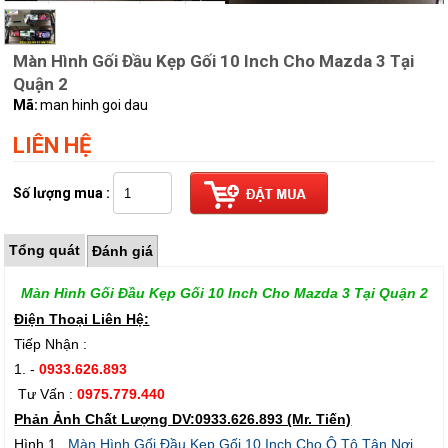
Màn Hình Gối Đầu Kẹp Gối 10 Inch Cho Mazda 3 Tại
Quận 2
Mã:
man hinh goi dau
LIÊN HỆ
Số lượng mua :
Tổng quát
Đánh giá
Màn Hình Gối Đầu Kẹp Gối 10 Inch Cho Mazda 3 Tại Quận 2
Điện Thoại Liên Hệ:
Tiếp Nhận :
1. -
0933.626.893
Tư Vấn :
0975.779.440
Phản Ảnh Chất Lượng DV:0933.626.893 (Mr. Tiến)
Hình 1.
Màn Hình Gối Đầu Kẹp Gối 10 Inch Cho Ô Tô Tận Nơi