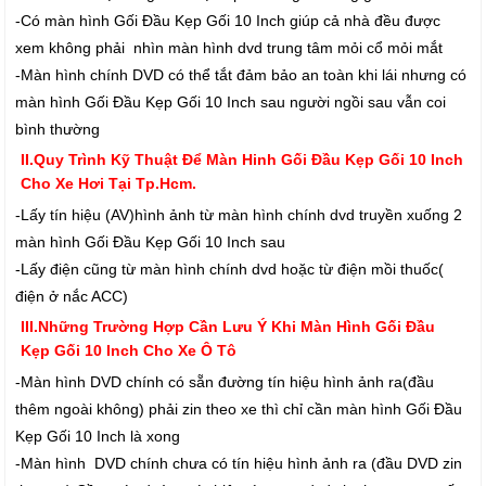
-Có màn hình Gối Đầu Kẹp Gối 10 Inch giúp cả nhà đều được
xem không phải nhìn màn hình dvd trung tâm mỏi cổ mỏi mắt
-Màn hình chính DVD có thể tắt đảm bảo an toàn khi lái nhưng có
màn hình Gối Đầu Kẹp Gối 10 Inch sau người ngồi sau vẫn coi
bình thường
II.Quy Trình Kỹ Thuật Để Màn Hinh Gối Đầu Kẹp Gối 10 Inch
Cho Xe Hơi Tại Tp.Hcm.
-Lấy tín hiệu (AV)hình ảnh từ màn hình chính dvd truyền xuống 2
màn hình Gối Đầu Kẹp Gối 10 Inch sau
-Lấy điện cũng từ màn hình chính dvd hoặc từ điện mồi thuốc(
điện ở nắc ACC)
III.Những Trường Hợp Cần Lưu Ý Khi Màn Hình Gối Đầu
Kẹp Gối 10 Inch Cho Xe Ô Tô
-Màn hình DVD chính có sẵn đường tín hiệu hình ảnh ra(đầu
thêm ngoài không) phải zin theo xe thì chỉ cần màn hình Gối Đầu
Kẹp Gối 10 Inch là xong
-Màn hình DVD chính chưa có tín hiệu hình ảnh ra (đầu DVD zin