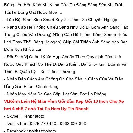
Động Lên Hết Kính Khi Khóa Cửa,Tự Động Sáng Đèn Khi Trời
Tối,Tự Động Gạt Nước Mưa....
- Lắp Đặt Start-Stop Smart Key Zin Theo Xe Chuyên Nghiệp
- Nâng Cấp Hệ Thống Chiếu Sáng Như Độ Bi(Gom Ánh Sáng Tập
Trung Chiếu Vào Đường) Nâng Cấp Hệ Thống Bóng Xenon Hoặc
Led(Thay Thế Bóng Halogen) Giúp Cải Thiện Ánh Sáng Vào Ban
Đêm Nên Nhiều Lần
- Đặt Định Vị Quản Lý Xe Hợp Chuẩn Theo Quy định Của Nhà
Nước Quý Khách Có Thể Đi Đăng Kiểm. Đăng Ký Kinh Doanh Và
Thiết Bị Quản Lý Xe Thông Thường
- Nhận Dán Cách Âm Chống Ồn Cho Sàn, 4 Cách Cửa Và Trần
Bằng Sản Phẩm Chính Hãng
- Nhận May Nệm Da Cao Cấp, Lót Sàn, Bọc La Phông
VI.Kênh Liên Hệ Màn Hình Gối Đầu Kẹp Gối 10 Inch Cho Xe
hơi 4 chỗ 7 chỗ Tại Tp.Hcm Uy Tín Nhanh
- Skype : Tienphatoto
- zalo-viber : 0975.779.440 - 0933.626.893
- Facebook : noithatotohcm