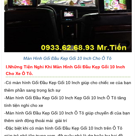
Màn Hình Gối Đầu Kẹp Gối 10 Inch Cho Ô Tô
I.Những Tiện Nghi Khi Màn Hình Gối Đầu Kẹp Gối 10 Inch
Cho Xe Ô Tô.
-Có màn hình Gối Đầu Kẹp Gối 10 Inch giúp cho chiếc xe của bạn
thêm phần sang trọng lịch sự
-Màn hình Gối Đầu Kẹp Gối 10 Inch Kẹp Gối 10 Inch Ô Tô tăng
tính tiện nghi cho xe
-Màn hình Gối Đầu Kẹp Gối 10 Inch Ô Tô giúp chuyến đi của bạn
thêm sinh động thoải mái giải trí
-Đặc biệt khi có màn hình Gối Đầu Kẹp Gối 10 Inch trên Ô Tô
giúp trẻ nhỏ tập trung xem đỡ quậy phá là dơ hoặc hư hại đồ