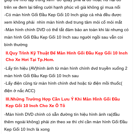
trên xe đem lại tiếng cười hạnh phúc vô giá không gì mua nổi
-Có màn hình Gối Đầu Kẹp Gối 10 Inch giúp cả nhà đều được
xem không phải nhìn màn hình dvd trung tâm mỏi cổ mỏi mắt
-Màn hình chính DVD có thể tắt đảm bảo an toàn khi lái nhưng có
màn hình Gối Đầu Kẹp Gối 10 Inch sau người ngồi sau vẫn coi
bình thường
II.Quy Trình Kỹ Thuật Để Màn Hinh Gối Đầu Kẹp Gối 10 Inch
Cho Xe Hơi Tại Tp.Hcm.
-Lấy tín hiệu (AV)hình ảnh từ màn hình chính dvd truyền xuống 2
màn hình Gối Đầu Kẹp Gối 10 Inch sau
-Lấy điện cũng từ màn hình chính dvd hoặc từ điện mồi thuốc(
điện ở nắc ACC)
III.Những Trường Hợp Cần Lưu Ý Khi Màn Hình Gối Đầu
Kẹp Gối 10 Inch Cho Xe Ô Tô
-Màn hình DVD chính có sẵn đường tín hiệu hình ảnh ra(đầu
thêm ngoài không) phải zin theo xe thì chỉ cần màn hình Gối Đầu
Kẹp Gối 10 Inch là xong