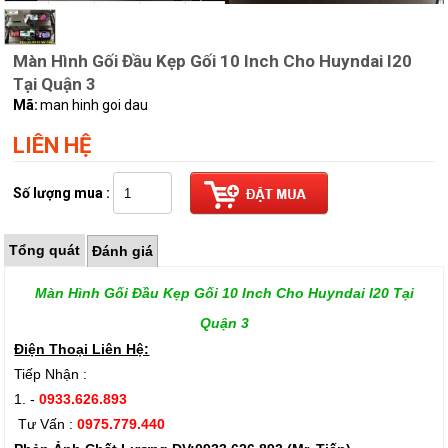
Màn Hình Gối Đầu Kẹp Gối 10 Inch Cho Huyndai I20
Tại Quận 3
Mã:
man hinh goi dau
LIÊN HỆ
Số lượng mua :
Tổng quát
Đánh giá
Màn Hình Gối Đầu Kẹp Gối 10 Inch Cho Huyndai I20 Tại
Quận 3
Điện Thoại Liên Hệ:
Tiếp Nhận :
1. -
0933.626.893
Tư Vấn :
0975.779.440