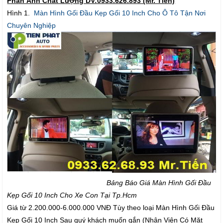
Phản Ảnh Chất Lượng DV:0933.626.893 (Mr. Tiến)
Hình 1.
Màn Hình Gối Đầu Kẹp Gối 10 Inch Cho Ô Tô Tận Nơi
Chuyên Nghiệp
Bảng Báo Giá Màn Hình Gối Đầu
Kẹp Gối 10 Inch Cho Xe Con Tại Tp.Hcm
Giá từ 2.200.000-6.000.000 VNĐ Tùy theo loại Màn Hình Gối Đầu
Kẹp Gối 10 Inch Sau quý khách muốn gắn (Nhân Viên Có Mặt