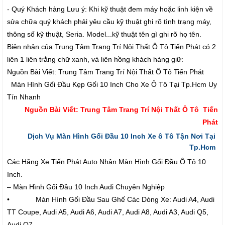
- Quý Khách hàng Lưu ý: Khi kỹ thuật đem máy hoặc linh kiện về
sửa chữa quý khách phải yêu cầu kỹ thuật ghi rõ tình trạng máy,
thông số kỹ thuật, Seria. Model...kỹ thuật tên gì ghi rõ họ tên.
Biên nhận của Trung Tâm Trang Trí Nội Thất Ô Tô Tiến Phát có 2
liên 1 liên trắng chữ xanh, và liên hồng khách hàng giữ:
Nguồn Bài Viết: Trung Tâm Trang Trí Nội Thất Ô Tô Tiến Phát
Màn Hình Gối Đầu Kẹp Gối 10 Inch Cho Xe Ô Tô Tại Tp.Hcm Uy
Tín Nhanh
Nguồn Bài Viết: Trung Tâm Trang Trí Nội Thất Ô Tô Tiến
Phát
Dịch Vụ Màn Hình Gối Đầu 10 Inch Xe ô Tô Tận Nơi Tại
Tp.Hcm
Các Hãng Xe Tiến Phát Auto Nhận Màn Hình Gối Đầu Ô Tô 10
Inch.
– Màn Hình Gối Đầu 10 Inch Audi Chuyên Nghiệp
• Màn Hình Gối Đầu Sau Ghế Các Dòng Xe: Audi A4, Audi
TT Coupe, Audi A5, Audi A6, Audi A7, Audi A8, Audi A3, Audi Q5,
Audi Q7