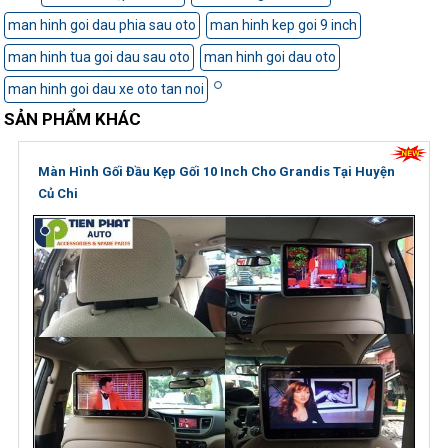
man hinh goi dau phia sau oto
man hinh kep goi 9 inch
man hinh tua goi dau sau oto
man hinh goi dau oto
man hinh goi dau xe oto tan noi
SẢN PHẨM KHÁC
Màn Hình Gối Đầu Kẹp Gối 10 Inch Cho Grandis Tại Huyện
Củ Chi