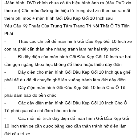
-Màn hình DVD chính chưa có tín hiệu hình ảnh ra (đầu DVD zin
theo xe) Cần móc đường tín hiệu từ trong dvd zin theo xe ra mất
thêm phí móc + màn hình Gối Đầu Kẹp Gối 10 Inch sau
Yêu Cầu Kỹ Thuật Của Trung Tâm Trang Trí Nội Thất Ô Tô Tiến
Phát:
- Tháo các chi tiết để màn hình Gối Đầu Kẹp Gối 10 Inch xe
con ra phải cẩn thận nhẹ nhàng tránh làm hư hại trấy sước
- Đi dây điện của màn hình Gối Đầu Kẹp Gối 10 Inch xe hơi
cần gọn ngàng khoa học không để thừa hoặc thiếu dây điện
- Dây diện cho màn hình Gối Đầu Kẹp Gối 10 Inch qua ghế
phải để dư để di chuyển ghế lên xuống tránh làm đứt dây điện
- Dây điện màn hình Gối Đầu Kẹp Gối 10 Inch Cho Ô Tô
phải đảm bảo độ bền chắc
- Các đây điện màn hình Gối Đầu Kẹp Gối 10 Inch Cho Ô
Tô phải qua cầu chì đảm bảo an toàn
- Các mối nối trích dây điện để màn hình Gối Đầu Kẹp Gối
10 Inch trên xe cần được băng keo cần thận tránh hở điện làm
đứt cầu trì xe