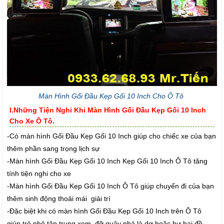
Màn Hình Gối Đầu Kẹp Gối 10 Inch Cho Ô Tô
I.Những Tiện Nghi Khi Màn Hình Gối Đầu Kẹp Gối 10 Inch
Cho Xe Ô Tô.
-Có màn hình Gối Đầu Kẹp Gối 10 Inch giúp cho chiếc xe của bạn
thêm phần sang trọng lịch sự
-Màn hình Gối Đầu Kẹp Gối 10 Inch Kẹp Gối 10 Inch Ô Tô tăng
tính tiện nghi cho xe
-Màn hình Gối Đầu Kẹp Gối 10 Inch Ô Tô giúp chuyến đi của bạn
thêm sinh động thoải mái giải trí
-Đặc biệt khi có màn hình Gối Đầu Kẹp Gối 10 Inch trên Ô Tô
giúp trẻ nhỏ tập trung xem đỡ quậy phá là dơ hoặc hư hại đồ