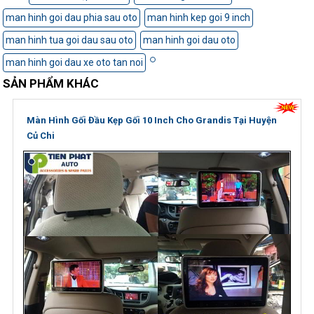
man hinh goi dau phia sau oto
man hinh kep goi 9 inch
man hinh tua goi dau sau oto
man hinh goi dau oto
man hinh goi dau xe oto tan noi
SẢN PHẨM KHÁC
Màn Hình Gối Đầu Kẹp Gối 10 Inch Cho Grandis Tại Huyện
Củ Chi