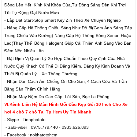
Động Lên Hết Kính Khi Khóa Cửa,Tự Động Sáng Đèn Khi Trời
Tối,Tự Động Gạt Nước Mưa....
- Lắp Đặt Start-Stop Smart Key Zin Theo Xe Chuyên Nghiệp
- Nâng Cấp Hệ Thống Chiếu Sáng Như Độ Bi(Gom Ánh Sáng Tập
Trung Chiếu Vào Đường) Nâng Cấp Hệ Thống Bóng Xenon Hoặc
Led(Thay Thế Bóng Halogen) Giúp Cải Thiện Ánh Sáng Vào Ban
Đêm Nên Nhiều Lần
- Đặt Định Vị Quản Lý Xe Hợp Chuẩn Theo Quy định Của Nhà
Nước Quý Khách Có Thể Đi Đăng Kiểm. Đăng Ký Kinh Doanh Và
Thiết Bị Quản Lý Xe Thông Thường
- Nhận Dán Cách Âm Chống Ồn Cho Sàn, 4 Cách Cửa Và Trần
Bằng Sản Phẩm Chính Hãng
- Nhận May Nệm Da Cao Cấp, Lót Sàn, Bọc La Phông
VI.Kênh Liên Hệ Màn Hình Gối Đầu Kẹp Gối 10 Inch Cho Xe
hơi 4 chỗ 7 chỗ Tại Tp.Hcm Uy Tín Nhanh
- Skype : Tienphatoto
- zalo-viber : 0975.779.440 - 0933.626.893
- Facebook : noithatotohcm