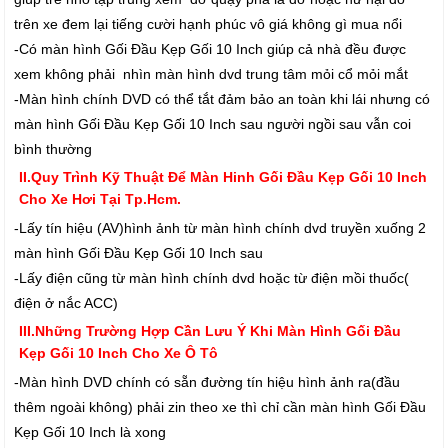
trên xe đem lại tiếng cười hạnh phúc vô giá không gì mua nổi
-Có màn hình Gối Đầu Kẹp Gối 10 Inch giúp cả nhà đều được
xem không phải nhìn màn hình dvd trung tâm mỏi cổ mỏi mắt
-Màn hình chính DVD có thể tắt đảm bảo an toàn khi lái nhưng có
màn hình Gối Đầu Kẹp Gối 10 Inch sau người ngồi sau vẫn coi
bình thường
II.Quy Trình Kỹ Thuật Để Màn Hinh Gối Đầu Kẹp Gối 10 Inch
Cho Xe Hơi Tại Tp.Hcm.
-Lấy tín hiệu (AV)hình ảnh từ màn hình chính dvd truyền xuống 2
màn hình Gối Đầu Kẹp Gối 10 Inch sau
-Lấy điện cũng từ màn hình chính dvd hoặc từ điện mồi thuốc(
điện ở nắc ACC)
III.Những Trường Hợp Cần Lưu Ý Khi Màn Hình Gối Đầu
Kẹp Gối 10 Inch Cho Xe Ô Tô
-Màn hình DVD chính có sẵn đường tín hiệu hình ảnh ra(đầu
thêm ngoài không) phải zin theo xe thì chỉ cần màn hình Gối Đầu
Kẹp Gối 10 Inch là xong