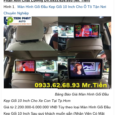
Phản Ảnh Chất Lượng DV:0933.626.893 (Mr. Tiến)
Hình 1.
Màn Hình Gối Đầu Kẹp Gối 10 Inch Cho Ô Tô Tận Nơi
Chuyên Nghiệp
Bảng Báo Giá Màn Hình Gối Đầu
Kẹp Gối 10 Inch Cho Xe Con Tại Tp.Hcm
Giá từ 2.200.000-6.000.000 VNĐ Tùy theo loại Màn Hình Gối Đầu
Kẹp Gối 10 Inch Sau quý khách muốn gắn (Nhân Viên Có Mặt