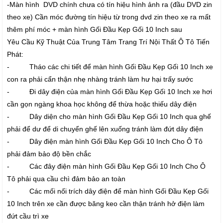
-Màn hình DVD chính chưa có tín hiệu hình ảnh ra (đầu DVD zin
theo xe) Cần móc đường tín hiệu từ trong dvd zin theo xe ra mất
thêm phí móc + màn hình Gối Đầu Kẹp Gối 10 Inch sau
Yêu Cầu Kỹ Thuật Của Trung Tâm Trang Trí Nội Thất Ô Tô Tiến
Phát:
- Tháo các chi tiết để màn hình Gối Đầu Kẹp Gối 10 Inch xe
con ra phải cẩn thận nhẹ nhàng tránh làm hư hại trấy sước
- Đi dây điện của màn hình Gối Đầu Kẹp Gối 10 Inch xe hơi
cần gọn ngàng khoa học không để thừa hoặc thiếu dây điện
- Dây diện cho màn hình Gối Đầu Kẹp Gối 10 Inch qua ghế
phải để dư để di chuyển ghế lên xuống tránh làm đứt dây điện
- Dây điện màn hình Gối Đầu Kẹp Gối 10 Inch Cho Ô Tô
phải đảm bảo độ bền chắc
- Các đây điện màn hình Gối Đầu Kẹp Gối 10 Inch Cho Ô
Tô phải qua cầu chì đảm bảo an toàn
- Các mối nối trích dây điện để màn hình Gối Đầu Kẹp Gối
10 Inch trên xe cần được băng keo cần thận tránh hở điện làm
đứt cầu trì xe