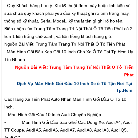
- Quý Khách hàng Lưu ý: Khi kỹ thuật đem máy hoặc linh kiện về
sửa chữa quý khách phải yêu cầu kỹ thuật ghi rõ tình trạng máy,
thông số kỹ thuật, Seria. Model...kỹ thuật tên gì ghi rõ họ tên.
Biên nhận của Trung Tâm Trang Trí Nội Thất Ô Tô Tiến Phát có 2
liên 1 liên trắng chữ xanh, và liên hồng khách hàng giữ:
Nguồn Bài Viết: Trung Tâm Trang Trí Nội Thất Ô Tô Tiến Phát
Màn Hình Gối Đầu Kẹp Gối 10 Inch Cho Xe Ô Tô Tại Tp.Hcm Uy
Tín Nhanh
Nguồn Bài Viết: Trung Tâm Trang Trí Nội Thất Ô Tô Tiến
Phát
Dịch Vụ Màn Hình Gối Đầu 10 Inch Xe ô Tô Tận Nơi Tại
Tp.Hcm
Các Hãng Xe Tiến Phát Auto Nhận Màn Hình Gối Đầu Ô Tô 10
Inch.
– Màn Hình Gối Đầu 10 Inch Audi Chuyên Nghiệp
• Màn Hình Gối Đầu Sau Ghế Các Dòng Xe: Audi A4, Audi
TT Coupe, Audi A5, Audi A6, Audi A7, Audi A8, Audi A3, Audi Q5,
Audi Q7