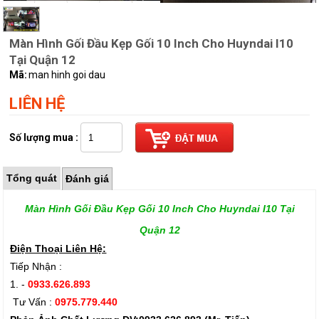
Màn Hình Gối Đầu Kẹp Gối 10 Inch Cho Huyndai I10
Tại Quận 12
Mã:
man hinh goi dau
LIÊN HỆ
Số lượng mua :
Tổng quát
Đánh giá
Màn Hình Gối Đầu Kẹp Gối 10 Inch Cho Huyndai I10 Tại
Quận 12
Điện Thoại Liên Hệ:
Tiếp Nhận :
1. -
0933.626.893
Tư Vấn :
0975.779.440