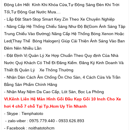
Động Lên Hết Kính Khi Khóa Cửa,Tự Động Sáng Đèn Khi Trời
Tối,Tự Động Gạt Nước Mưa....
- Lắp Đặt Start-Stop Smart Key Zin Theo Xe Chuyên Nghiệp
- Nâng Cấp Hệ Thống Chiếu Sáng Như Độ Bi(Gom Ánh Sáng Tập
Trung Chiếu Vào Đường) Nâng Cấp Hệ Thống Bóng Xenon Hoặc
Led(Thay Thế Bóng Halogen) Giúp Cải Thiện Ánh Sáng Vào Ban
Đêm Nên Nhiều Lần
- Đặt Định Vị Quản Lý Xe Hợp Chuẩn Theo Quy định Của Nhà
Nước Quý Khách Có Thể Đi Đăng Kiểm. Đăng Ký Kinh Doanh Và
Thiết Bị Quản Lý Xe Thông Thường
- Nhận Dán Cách Âm Chống Ồn Cho Sàn, 4 Cách Cửa Và Trần
Bằng Sản Phẩm Chính Hãng
- Nhận May Nệm Da Cao Cấp, Lót Sàn, Bọc La Phông
VI.Kênh Liên Hệ Màn Hình Gối Đầu Kẹp Gối 10 Inch Cho Xe
hơi 4 chỗ 7 chỗ Tại Tp.Hcm Uy Tín Nhanh
- Skype : Tienphatoto
- zalo-viber : 0975.779.440 - 0933.626.893
- Facebook : noithatotohcm