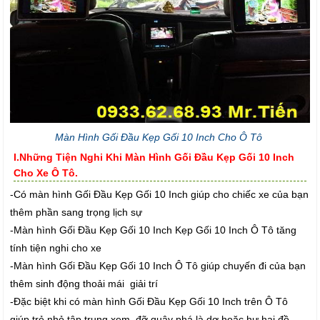
Màn Hình Gối Đầu Kẹp Gối 10 Inch Cho Ô Tô
I.Những Tiện Nghi Khi Màn Hình Gối Đầu Kẹp Gối 10 Inch
Cho Xe Ô Tô.
-Có màn hình Gối Đầu Kẹp Gối 10 Inch giúp cho chiếc xe của bạn
thêm phần sang trọng lịch sự
-Màn hình Gối Đầu Kẹp Gối 10 Inch Kẹp Gối 10 Inch Ô Tô tăng
tính tiện nghi cho xe
-Màn hình Gối Đầu Kẹp Gối 10 Inch Ô Tô giúp chuyến đi của bạn
thêm sinh động thoải mái giải trí
-Đặc biệt khi có màn hình Gối Đầu Kẹp Gối 10 Inch trên Ô Tô
giúp trẻ nhỏ tập trung xem đỡ quậy phá là dơ hoặc hư hại đồ