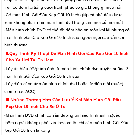
trên xe đem lại tiếng cười hạnh phúc vô giá không gì mua nổi
-Có màn hình Gối Đầu Kẹp Gối 10 Inch giúp cả nhà đều được
xem không phải nhìn màn hình dvd trung tâm mỏi cổ mỏi mắt
-Màn hình chính DVD có thể tắt đảm bảo an toàn khi lái nhưng có
màn hình Gối Đầu Kẹp Gối 10 Inch sau người ngồi sau vẫn coi
bình thường
II.Quy Trình Kỹ Thuật Để Màn Hinh Gối Đầu Kẹp Gối 10 Inch
Cho Xe Hơi Tại Tp.Hcm.
-Lấy tín hiệu (AV)hình ảnh từ màn hình chính dvd truyền xuống 2
màn hình Gối Đầu Kẹp Gối 10 Inch sau
-Lấy điện cũng từ màn hình chính dvd hoặc từ điện mồi thuốc(
điện ở nắc ACC)
III.Những Trường Hợp Cần Lưu Ý Khi Màn Hình Gối Đầu
Kẹp Gối 10 Inch Cho Xe Ô Tô
-Màn hình DVD chính có sẵn đường tín hiệu hình ảnh ra(đầu
thêm ngoài không) phải zin theo xe thì chỉ cần màn hình Gối Đầu
Kẹp Gối 10 Inch là xong