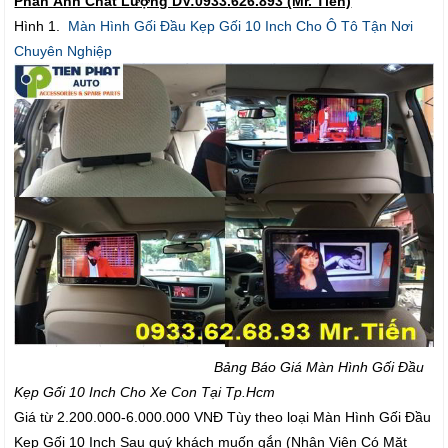
Phản Ảnh Chất Lượng DV:0933.626.893 (Mr. Tiến)
Hình 1.
Màn Hình Gối Đầu Kẹp Gối 10 Inch Cho Ô Tô Tận Nơi
Chuyên Nghiệp
Bảng Báo Giá Màn Hình Gối Đầu
Kẹp Gối 10 Inch Cho Xe Con Tại Tp.Hcm
Giá từ 2.200.000-6.000.000 VNĐ Tùy theo loại Màn Hình Gối Đầu
Kẹp Gối 10 Inch Sau quý khách muốn gắn (Nhân Viên Có Mặt