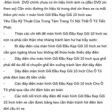
-Màn hình DVD chính chưa có tín hiệu hình ảnh ra (đầu DVD zin
theo xe) Cần móc đường tín hiệu từ trong dvd zin theo xe ra mất
thêm phí móc + màn hình Gối Đầu Kẹp Gối 10 Inch sau
Yêu Cầu Kỹ Thuật Của Trung Tâm Trang Trí Nội Thất Ô Tô Tiến
Phát:
- Tháo các chi tiết để màn hình Gối Đầu Kẹp Gối 10 Inch xe
con ra phải cẩn thận nhẹ nhàng tránh làm hư hại trấy sước
- Đi dây điện của màn hình Gối Đầu Kẹp Gối 10 Inch xe hơi
cần gọn ngàng khoa học không để thừa hoặc thiếu dây điện
- Dây diện cho màn hình Gối Đầu Kẹp Gối 10 Inch qua ghế
phải để dư để di chuyển ghế lên xuống tránh làm đứt dây điện
- Dây điện màn hình Gối Đầu Kẹp Gối 10 Inch Cho Ô Tô
phải đảm bảo độ bền chắc
- Các đây điện màn hình Gối Đầu Kẹp Gối 10 Inch Cho Ô
Tô phải qua cầu chì đảm bảo an toàn
- Các mối nối trích dây điện để màn hình Gối Đầu Kẹp Gối
10 Inch trên xe cần được băng keo cần thận tránh hở điện làm
đứt cầu trì xe