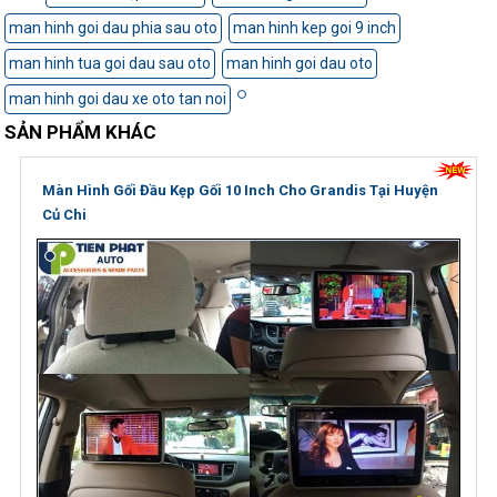
man hinh goi dau phia sau oto
man hinh kep goi 9 inch
man hinh tua goi dau sau oto
man hinh goi dau oto
man hinh goi dau xe oto tan noi
SẢN PHẨM KHÁC
Màn Hình Gối Đầu Kẹp Gối 10 Inch Cho Grandis Tại Huyện
Củ Chi