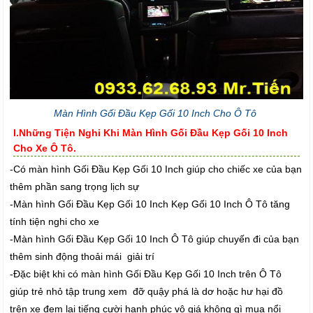
Màn Hình Gối Đầu Kẹp Gối 10 Inch Cho Ô Tô
I.Những Tiện Nghi Khi Màn Hình Gối Đầu Kẹp Gối 10 Inch
Cho Xe Ô Tô.
-Có màn hình Gối Đầu Kẹp Gối 10 Inch giúp cho chiếc xe của bạn
thêm phần sang trọng lịch sự
-Màn hình Gối Đầu Kẹp Gối 10 Inch Kẹp Gối 10 Inch Ô Tô tăng
tính tiện nghi cho xe
-Màn hình Gối Đầu Kẹp Gối 10 Inch Ô Tô giúp chuyến đi của bạn
thêm sinh động thoải mái giải trí
-Đặc biệt khi có màn hình Gối Đầu Kẹp Gối 10 Inch trên Ô Tô
giúp trẻ nhỏ tập trung xem đỡ quậy phá là dơ hoặc hư hại đồ
trên xe đem lại tiếng cười hạnh phúc vô giá không gì mua nổi