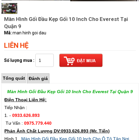
Màn Hình Gối Đầu Kẹp Gối 10 Inch Cho Everest Tại
Quận 9
Mã:
man hinh goi dau
LIÊN HỆ
Số lượng mua :
Tổng quát
Đánh giá
Màn Hình Gối Đầu Kẹp Gối 10 Inch Cho Everest Tại Quận 9
Điện Thoại Liên Hệ:
Tiếp Nhận :
1. -
0933.626.893
Tư Vấn :
0975.779.440
Phản Ảnh Chất Lượng DV:0933.626.893 (Mr. Tiến)
Hình 1.
Màn Hình Gối Đầu Kẹp Gối 10 Inch Cho Ô Tô Tận Nơi