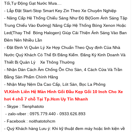
Tối,Tự Động Gạt Nước Mưa....
- Lắp Đặt Start-Stop Smart Key Zin Theo Xe Chuyên Nghiệp
- Nâng Cấp Hệ Thống Chiếu Sáng Như Độ Bi(Gom Ánh Sáng Tập
Trung Chiếu Vào Đường) Nâng Cấp Hệ Thống Bóng Xenon Hoặc
Led(Thay Thế Bóng Halogen) Giúp Cải Thiện Ánh Sáng Vào Ban
Đêm Nên Nhiều Lần
- Đặt Định Vị Quản Lý Xe Hợp Chuẩn Theo Quy định Của Nhà
Nước Quý Khách Có Thể Đi Đăng Kiểm. Đăng Ký Kinh Doanh Và
Thiết Bị Quản Lý Xe Thông Thường
- Nhận Dán Cách Âm Chống Ồn Cho Sàn, 4 Cách Cửa Và Trần
Bằng Sản Phẩm Chính Hãng
- Nhận May Nệm Da Cao Cấp, Lót Sàn, Bọc La Phông
VI.Kênh Liên Hệ Màn Hình Gối Đầu Kẹp Gối 10 Inch Cho Xe
hơi 4 chỗ 7 chỗ Tại Tp.Hcm Uy Tín Nhanh
- Skype : Tienphatoto
- zalo-viber : 0975.779.440 - 0933.626.893
- Facebook : noithatotohcm
- Quý Khách hàng Lưu ý: Khi kỹ thuật đem máy hoặc linh kiện về