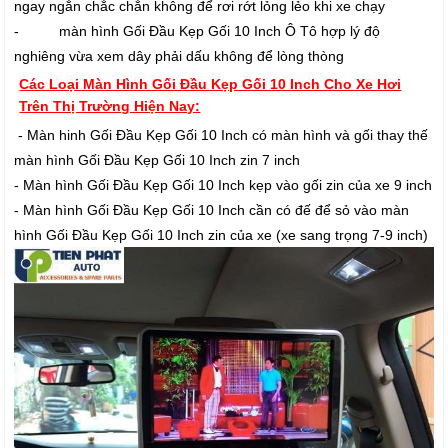
ngay ngắn chắc chắn không để rơi rớt lỏng lẻo khi xe chạy
- màn hình Gối Đầu Kẹp Gối 10 Inch Ô Tô hợp lý độ
nghiêng vừa xem dây phải dấu không để lòng thòng
Các Loại Màn Hình Gối Đầu Kẹp Gối 10 Inch Cho Xe Hơi
Trên Thị Trường Hiện Nay:
- Màn hinh Gối Đầu Kẹp Gối 10 Inch có màn hình và gối thay thế
màn hình Gối Đầu Kẹp Gối 10 Inch zin 7 inch
- Màn hình Gối Đầu Kẹp Gối 10 Inch kẹp vào gối zin của xe 9 inch
- Màn hình Gối Đầu Kẹp Gối 10 Inch cần có đế để sỏ vào màn
hình Gối Đầu Kẹp Gối 10 Inch zin của xe (xe sang trọng 7-9 inch)