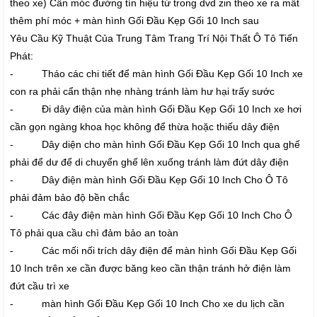
theo xe) Cần móc đường tín hiệu từ trong dvd zin theo xe ra mất
thêm phí móc + màn hình Gối Đầu Kẹp Gối 10 Inch sau
Yêu Cầu Kỹ Thuật Của Trung Tâm Trang Trí Nội Thất Ô Tô Tiến
Phát:
- Tháo các chi tiết để màn hình Gối Đầu Kẹp Gối 10 Inch xe
con ra phải cẩn thận nhẹ nhàng tránh làm hư hại trấy sước
- Đi dây điện của màn hình Gối Đầu Kẹp Gối 10 Inch xe hơi
cần gọn ngàng khoa học không để thừa hoặc thiếu dây điện
- Dây diện cho màn hình Gối Đầu Kẹp Gối 10 Inch qua ghế
phải để dư để di chuyển ghế lên xuống tránh làm đứt dây điện
- Dây điện màn hình Gối Đầu Kẹp Gối 10 Inch Cho Ô Tô
phải đảm bảo độ bền chắc
- Các đây điện màn hình Gối Đầu Kẹp Gối 10 Inch Cho Ô
Tô phải qua cầu chì đảm bảo an toàn
- Các mối nối trích dây điện để màn hình Gối Đầu Kẹp Gối
10 Inch trên xe cần được băng keo cần thận tránh hở điện làm
đứt cầu trì xe
- màn hình Gối Đầu Kẹp Gối 10 Inch Cho xe du lịch cần