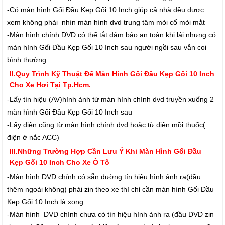
-Có màn hình Gối Đầu Kẹp Gối 10 Inch giúp cả nhà đều được
xem không phải nhìn màn hình dvd trung tâm mỏi cổ mỏi mắt
-Màn hình chính DVD có thể tắt đảm bảo an toàn khi lái nhưng có
màn hình Gối Đầu Kẹp Gối 10 Inch sau người ngồi sau vẫn coi
bình thường
II.Quy Trình Kỹ Thuật Để Màn Hinh Gối Đầu Kẹp Gối 10 Inch
Cho Xe Hơi Tại Tp.Hcm.
-Lấy tín hiệu (AV)hình ảnh từ màn hình chính dvd truyền xuống 2
màn hình Gối Đầu Kẹp Gối 10 Inch sau
-Lấy điện cũng từ màn hình chính dvd hoặc từ điện mồi thuốc(
điện ở nắc ACC)
III.Những Trường Hợp Cần Lưu Ý Khi Màn Hình Gối Đầu
Kẹp Gối 10 Inch Cho Xe Ô Tô
-Màn hình DVD chính có sẵn đường tín hiệu hình ảnh ra(đầu
thêm ngoài không) phải zin theo xe thì chỉ cần màn hình Gối Đầu
Kẹp Gối 10 Inch là xong
-Màn hình DVD chính chưa có tín hiệu hình ảnh ra (đầu DVD zin