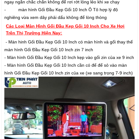
ngay ngắn chắc chắn không để rơi rớt lỏng lẻo khi xe chạy
- màn hình Gối Đầu Kẹp Gối 10 Inch Ô Tô hợp lý độ
nghiêng vừa xem dây phải dấu không để lòng thòng
Các Loại Màn Hình Gối Đầu Kẹp Gối 10 Inch Cho Xe Hơi
Trên Thị Trường Hiện Nay:
- Màn hinh Gối Đầu Kẹp Gối 10 Inch có màn hình và gối thay thế
màn hình Gối Đầu Kẹp Gối 10 Inch zin 7 inch
- Màn hình Gối Đầu Kẹp Gối 10 Inch kẹp vào gối zin của xe 9 inch
- Màn hình Gối Đầu Kẹp Gối 10 Inch cần có đế để sỏ vào màn
hình Gối Đầu Kẹp Gối 10 Inch zin của xe (xe sang trọng 7-9 inch)