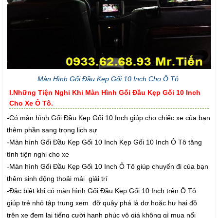
Màn Hình Gối Đầu Kẹp Gối 10 Inch Cho Ô Tô
I.Những Tiện Nghi Khi Màn Hình Gối Đầu Kẹp Gối 10 Inch
Cho Xe Ô Tô.
-Có màn hình Gối Đầu Kẹp Gối 10 Inch giúp cho chiếc xe của bạn
thêm phần sang trọng lịch sự
-Màn hình Gối Đầu Kẹp Gối 10 Inch Kẹp Gối 10 Inch Ô Tô tăng
tính tiện nghi cho xe
-Màn hình Gối Đầu Kẹp Gối 10 Inch Ô Tô giúp chuyến đi của bạn
thêm sinh động thoải mái giải trí
-Đặc biệt khi có màn hình Gối Đầu Kẹp Gối 10 Inch trên Ô Tô
giúp trẻ nhỏ tập trung xem đỡ quậy phá là dơ hoặc hư hại đồ
trên xe đem lại tiếng cười hạnh phúc vô giá không gì mua nổi