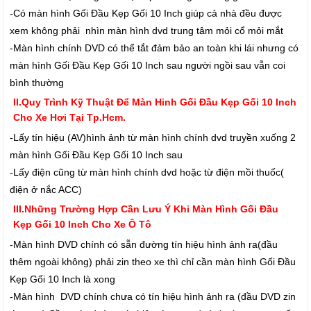
-Có màn hình Gối Đầu Kẹp Gối 10 Inch giúp cả nhà đều được
xem không phải nhìn màn hình dvd trung tâm mỏi cổ mỏi mắt
-Màn hình chính DVD có thể tắt đảm bảo an toàn khi lái nhưng có
màn hình Gối Đầu Kẹp Gối 10 Inch sau người ngồi sau vẫn coi
bình thường
II.Quy Trình Kỹ Thuật Để Màn Hinh Gối Đầu Kẹp Gối 10 Inch
Cho Xe Hơi Tại Tp.Hcm.
-Lấy tín hiệu (AV)hình ảnh từ màn hình chính dvd truyền xuống 2
màn hình Gối Đầu Kẹp Gối 10 Inch sau
-Lấy điện cũng từ màn hình chính dvd hoặc từ điện mồi thuốc(
điện ở nắc ACC)
III.Những Trường Hợp Cần Lưu Ý Khi Màn Hình Gối Đầu
Kẹp Gối 10 Inch Cho Xe Ô Tô
-Màn hình DVD chính có sẵn đường tín hiệu hình ảnh ra(đầu
thêm ngoài không) phải zin theo xe thì chỉ cần màn hình Gối Đầu
Kẹp Gối 10 Inch là xong
-Màn hình DVD chính chưa có tín hiệu hình ảnh ra (đầu DVD zin