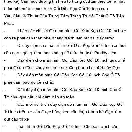
theo xe) Cần móc đường tín hiệu từ trong dvd zin theo xe ra mất
thêm phí móc + màn hình Gối Đầu Kẹp Gối 10 Inch sau
Yêu Cầu Kỹ Thuật Của Trung Tâm Trang Trí Nội Thất Ô Tô Tiến
Phát:
- Tháo các chi tiết để màn hình Gối Đầu Kẹp Gối 10 Inch xe
con ra phải cẩn thận nhẹ nhàng tránh làm hư hại trấy sước
- Đi dây điện của màn hình Gối Đầu Kẹp Gối 10 Inch xe hơi
cần gọn ngàng khoa học không để thừa hoặc thiếu dây điện
- Dây diện cho màn hình Gối Đầu Kẹp Gối 10 Inch qua ghế
phải để dư để di chuyển ghế lên xuống tránh làm đứt dây điện
- Dây điện màn hình Gối Đầu Kẹp Gối 10 Inch Cho Ô Tô
phải đảm bảo độ bền chắc
- Các đây điện màn hình Gối Đầu Kẹp Gối 10 Inch Cho Ô
Tô phải qua cầu chì đảm bảo an toàn
- Các mối nối trích dây điện để màn hình Gối Đầu Kẹp Gối
10 Inch trên xe cần được băng keo cần thận tránh hở điện làm
đứt cầu trì xe
- màn hình Gối Đầu Kẹp Gối 10 Inch Cho xe du lịch cần