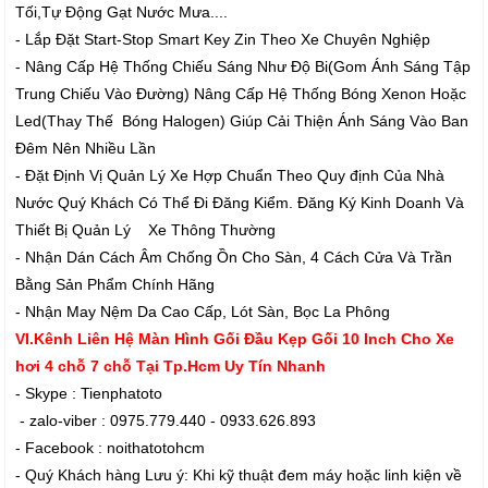
Tối,Tự Động Gạt Nước Mưa....
- Lắp Đặt Start-Stop Smart Key Zin Theo Xe Chuyên Nghiệp
- Nâng Cấp Hệ Thống Chiếu Sáng Như Độ Bi(Gom Ánh Sáng Tập
Trung Chiếu Vào Đường) Nâng Cấp Hệ Thống Bóng Xenon Hoặc
Led(Thay Thế Bóng Halogen) Giúp Cải Thiện Ánh Sáng Vào Ban
Đêm Nên Nhiều Lần
- Đặt Định Vị Quản Lý Xe Hợp Chuẩn Theo Quy định Của Nhà
Nước Quý Khách Có Thể Đi Đăng Kiểm. Đăng Ký Kinh Doanh Và
Thiết Bị Quản Lý Xe Thông Thường
- Nhận Dán Cách Âm Chống Ồn Cho Sàn, 4 Cách Cửa Và Trần
Bằng Sản Phẩm Chính Hãng
- Nhận May Nệm Da Cao Cấp, Lót Sàn, Bọc La Phông
VI.Kênh Liên Hệ Màn Hình Gối Đầu Kẹp Gối 10 Inch Cho Xe
hơi 4 chỗ 7 chỗ Tại Tp.Hcm Uy Tín Nhanh
- Skype : Tienphatoto
- zalo-viber : 0975.779.440 - 0933.626.893
- Facebook : noithatotohcm
- Quý Khách hàng Lưu ý: Khi kỹ thuật đem máy hoặc linh kiện về