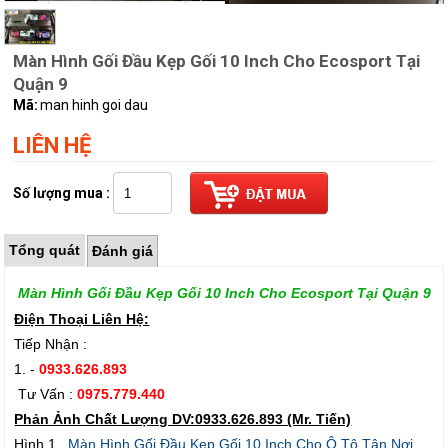
Màn Hình Gối Đầu Kẹp Gối 10 Inch Cho Ecosport Tại
Quận 9
Mã:
man hinh goi dau
LIÊN HỆ
Số lượng mua :
Tổng quát
Đánh giá
Màn Hình Gối Đầu Kẹp Gối 10 Inch Cho Ecosport Tại Quận 9
Điện Thoại Liên Hệ:
Tiếp Nhận :
1. -
0933.626.893
Tư Vấn :
0975.779.440
Phản Ảnh Chất Lượng DV:0933.626.893 (Mr. Tiến)
Hình 1.
Màn Hình Gối Đầu Kẹp Gối 10 Inch Cho Ô Tô Tận Nơi