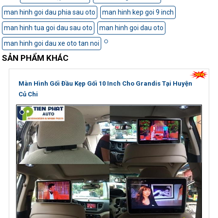
man hinh goi dau phia sau oto
man hinh kep goi 9 inch
man hinh tua goi dau sau oto
man hinh goi dau oto
man hinh goi dau xe oto tan noi
SẢN PHẨM KHÁC
Màn Hình Gối Đầu Kẹp Gối 10 Inch Cho Grandis Tại Huyện
Củ Chi