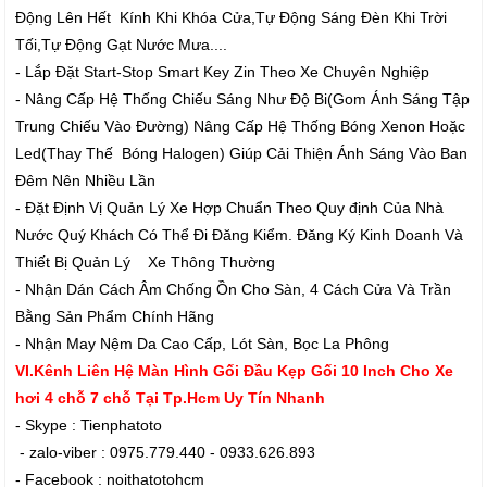
Động Lên Hết Kính Khi Khóa Cửa,Tự Động Sáng Đèn Khi Trời
Tối,Tự Động Gạt Nước Mưa....
- Lắp Đặt Start-Stop Smart Key Zin Theo Xe Chuyên Nghiệp
- Nâng Cấp Hệ Thống Chiếu Sáng Như Độ Bi(Gom Ánh Sáng Tập
Trung Chiếu Vào Đường) Nâng Cấp Hệ Thống Bóng Xenon Hoặc
Led(Thay Thế Bóng Halogen) Giúp Cải Thiện Ánh Sáng Vào Ban
Đêm Nên Nhiều Lần
- Đặt Định Vị Quản Lý Xe Hợp Chuẩn Theo Quy định Của Nhà
Nước Quý Khách Có Thể Đi Đăng Kiểm. Đăng Ký Kinh Doanh Và
Thiết Bị Quản Lý Xe Thông Thường
- Nhận Dán Cách Âm Chống Ồn Cho Sàn, 4 Cách Cửa Và Trần
Bằng Sản Phẩm Chính Hãng
- Nhận May Nệm Da Cao Cấp, Lót Sàn, Bọc La Phông
VI.Kênh Liên Hệ Màn Hình Gối Đầu Kẹp Gối 10 Inch Cho Xe
hơi 4 chỗ 7 chỗ Tại Tp.Hcm Uy Tín Nhanh
- Skype : Tienphatoto
- zalo-viber : 0975.779.440 - 0933.626.893
- Facebook : noithatotohcm