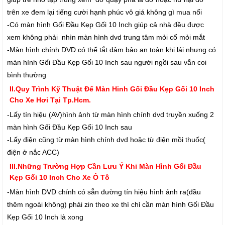
trên xe đem lại tiếng cười hạnh phúc vô giá không gì mua nổi
-Có màn hình Gối Đầu Kẹp Gối 10 Inch giúp cả nhà đều được
xem không phải nhìn màn hình dvd trung tâm mỏi cổ mỏi mắt
-Màn hình chính DVD có thể tắt đảm bảo an toàn khi lái nhưng có
màn hình Gối Đầu Kẹp Gối 10 Inch sau người ngồi sau vẫn coi
bình thường
II.Quy Trình Kỹ Thuật Để Màn Hinh Gối Đầu Kẹp Gối 10 Inch
Cho Xe Hơi Tại Tp.Hcm.
-Lấy tín hiệu (AV)hình ảnh từ màn hình chính dvd truyền xuống 2
màn hình Gối Đầu Kẹp Gối 10 Inch sau
-Lấy điện cũng từ màn hình chính dvd hoặc từ điện mồi thuốc(
điện ở nắc ACC)
III.Những Trường Hợp Cần Lưu Ý Khi Màn Hình Gối Đầu
Kẹp Gối 10 Inch Cho Xe Ô Tô
-Màn hình DVD chính có sẵn đường tín hiệu hình ảnh ra(đầu
thêm ngoài không) phải zin theo xe thì chỉ cần màn hình Gối Đầu
Kẹp Gối 10 Inch là xong