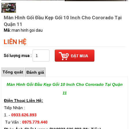
Màn Hình Gối Đầu Kẹp Gối 10 Inch Cho Cororado Tại
Quận 11
Mã:
man hinh goi dau
LIÊN HỆ
Số lượng mua :
Tổng quát
Đánh giá
Màn Hình Gối Đầu Kẹp Gối 10 Inch Cho Cororado Tại Quận
11
Điện Thoại Liên Hệ:
Tiếp Nhận :
1. -
0933.626.893
Tư Vấn :
0975.779.440