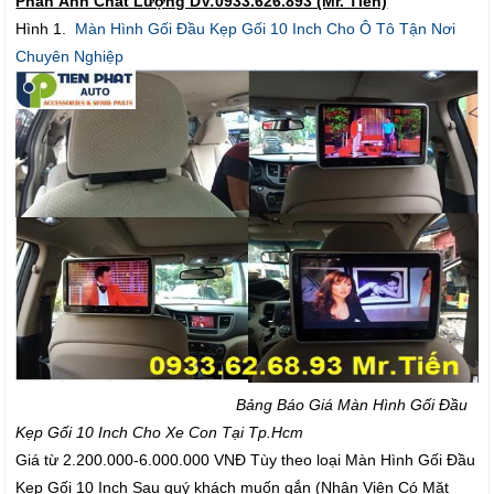
Phản Ảnh Chất Lượng DV:0933.626.893 (Mr. Tiến)
Hình 1.
Màn Hình Gối Đầu Kẹp Gối 10 Inch Cho Ô Tô Tận Nơi
Chuyên Nghiệp
Bảng Báo Giá Màn Hình Gối Đầu
Kẹp Gối 10 Inch Cho Xe Con Tại Tp.Hcm
Giá từ 2.200.000-6.000.000 VNĐ Tùy theo loại Màn Hình Gối Đầu
Kẹp Gối 10 Inch Sau quý khách muốn gắn (Nhân Viên Có Mặt