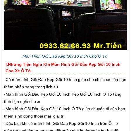
Màn Hình Gối Đầu Kẹp Gối 10 Inch Cho Ô Tô
I.Những Tiện Nghi Khi Màn Hình Gối Đầu Kẹp Gối 10 Inch
Cho Xe Ô Tô.
-Có màn hình Gối Đầu Kẹp Gối 10 Inch giúp cho chiếc xe của bạn
thêm phần sang trọng lịch sự
-Màn hình Gối Đầu Kẹp Gối 10 Inch Kẹp Gối 10 Inch Ô Tô tăng
tính tiện nghi cho xe
-Màn hình Gối Đầu Kẹp Gối 10 Inch Ô Tô giúp chuyến đi của bạn
thêm sinh động thoải mái giải trí
-Đặc biệt khi có màn hình Gối Đầu Kẹp Gối 10 Inch trên Ô Tô
giúp trẻ nhỏ tập trung xem đỡ quậy phá là dơ hoặc hư hại đồ