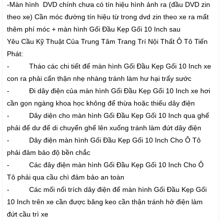
-Màn hình DVD chính chưa có tín hiệu hình ảnh ra (đầu DVD zin
theo xe) Cần móc đường tín hiệu từ trong dvd zin theo xe ra mất
thêm phí móc + màn hình Gối Đầu Kẹp Gối 10 Inch sau
Yêu Cầu Kỹ Thuật Của Trung Tâm Trang Trí Nội Thất Ô Tô Tiến
Phát:
- Tháo các chi tiết để màn hình Gối Đầu Kẹp Gối 10 Inch xe
con ra phải cẩn thận nhẹ nhàng tránh làm hư hại trấy sước
- Đi dây điện của màn hình Gối Đầu Kẹp Gối 10 Inch xe hơi
cần gọn ngàng khoa học không để thừa hoặc thiếu dây điện
- Dây diện cho màn hình Gối Đầu Kẹp Gối 10 Inch qua ghế
phải để dư để di chuyển ghế lên xuống tránh làm đứt dây điện
- Dây điện màn hình Gối Đầu Kẹp Gối 10 Inch Cho Ô Tô
phải đảm bảo độ bền chắc
- Các đây điện màn hình Gối Đầu Kẹp Gối 10 Inch Cho Ô
Tô phải qua cầu chì đảm bảo an toàn
- Các mối nối trích dây điện để màn hình Gối Đầu Kẹp Gối
10 Inch trên xe cần được băng keo cần thận tránh hở điện làm
đứt cầu trì xe