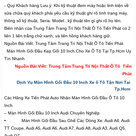
- Quý Khách hàng Lưu ý: Khi kỹ thuật đem máy hoặc linh kiện về
sửa chữa quý khách phải yêu cầu kỹ thuật ghi rõ tình trạng máy,
thông số kỹ thuật, Seria. Model...kỹ thuật tên gì ghi rõ họ tên.
Biên nhận của Trung Tâm Trang Trí Nội Thất Ô Tô Tiến Phát có 2
liên 1 liên trắng chữ xanh, và liên hồng khách hàng giữ:
Nguồn Bài Viết: Trung Tâm Trang Trí Nội Thất Ô Tô Tiến Phát
Màn Hình Gối Đầu Kẹp Gối 10 Inch Cho Xe Ô Tô Tại Tp.Hcm Uy
Tín Nhanh
Nguồn Bài Viết: Trung Tâm Trang Trí Nội Thất Ô Tô Tiến
Phát
Dịch Vụ Màn Hình Gối Đầu 10 Inch Xe ô Tô Tận Nơi Tại
Tp.Hcm
Các Hãng Xe Tiến Phát Auto Nhận Màn Hình Gối Đầu Ô Tô 10
Inch.
– Màn Hình Gối Đầu 10 Inch Audi Chuyên Nghiệp
• Màn Hình Gối Đầu Sau Ghế Các Dòng Xe: Audi A4, Audi
TT Coupe, Audi A5, Audi A6, Audi A7, Audi A8, Audi A3, Audi Q5,
Audi Q7