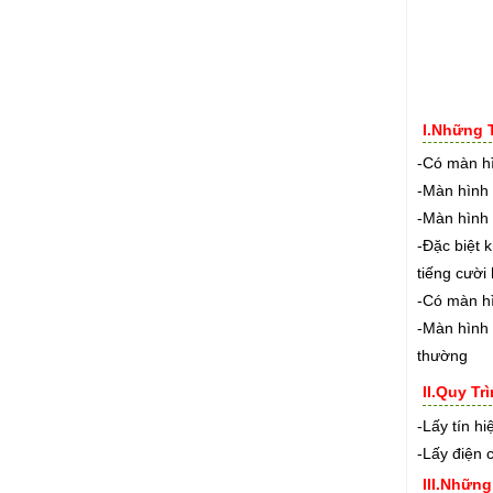
I.Những 
-Có màn hì
-Màn hình 
-Màn hình 
-Đặc biệt 
tiếng cười
-Có màn h
-Màn hình 
thường
II.Quy T
-Lấy tín h
-Lấy điện 
III.Nhữn