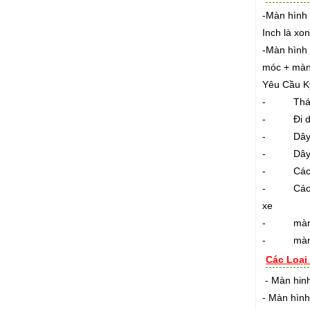
-Màn hình 
Inch là xo
-Màn hình 
móc + màn
Yêu Cầu Kỹ
- Tháo các
- Đi dây 
- Dây diệ
- Dây điệ
- Các đây
- Các mối 
xe
- màn hìn
- màn hìn
Các Loại
- Màn hinh
- Màn hình