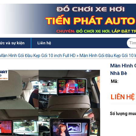
tức và sự kiện
Liên hệ
Màn Hình Gối Đầu Kẹp Gối 10 inch Full HD
»
Màn Hình Gối Đầu Kẹp Gối 10 
Màn Hình G
Nhà Bè
Mã:
LIÊN HỆ
Số lượng mua