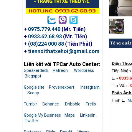
+
0975.779.440
(Mr. Tiến)
+
0933.62.68.93
(Mr. Tiến)
Tổng quát
+
(08)224 000 88
(Tiến Phát)
+
tiennoithatxehoi@gmail.com
Điện Thoạ
Liên kết với TPCar Auto Center:
Speakerdeck
Patreon
Wordpress
Tiếp Nhận 
Blogspot
1. -
0933.
Tư Vấn :
Google site
Provenexpert
Instagram
Phản Ảnh 
Scoop
Hình 1.
Mà
Tumblr
Behance
Dribbble
Trello
Google My Business
Maps
Linkedin
Twitter