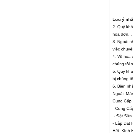
Lưu ý nhân
2. Quý khá
hóa đơn...
3. Ngoài n
việc chuyê
4. Về hóa 
chúng tôi 
5. Quý khác
bị chúng t
6. Biên nh
Ngoài Màn
Cung Cấp 
- Cung Cấ
- Đặt Sửa
- Lắp Đặ
Hết Kính 