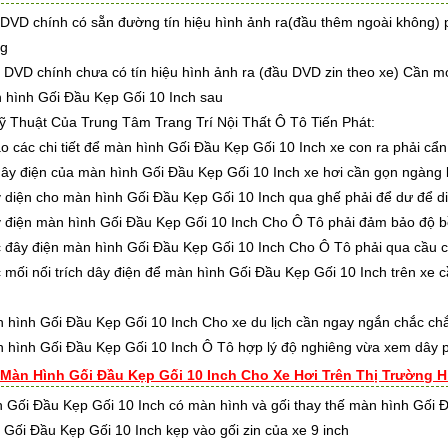
DVD chính có sẵn đường tín hiệu hình ảnh ra(đầu thêm ngoài không) p
ng
DVD chính chưa có tín hiệu hình ảnh ra (đầu DVD zin theo xe) Cần móc
 hình Gối Đầu Kẹp Gối 10 Inch sau
 Thuật Của Trung Tâm Trang Trí Nội Thất Ô Tô Tiến Phát:
 chi tiết để màn hình Gối Đầu Kẹp Gối 10 Inch xe con ra phải cẩn 
điện của màn hình Gối Đầu Kẹp Gối 10 Inch xe hơi cần gọn ngàng k
n cho màn hình Gối Đầu Kẹp Gối 10 Inch qua ghế phải để dư để di c
n màn hình Gối Đầu Kẹp Gối 10 Inch Cho Ô Tô phải đảm bảo độ b
 điện màn hình Gối Đầu Kẹp Gối 10 Inch Cho Ô Tô phải qua cầu c
nối trích dây điện để màn hình Gối Đầu Kẹp Gối 10 Inch trên xe cần
h Gối Đầu Kẹp Gối 10 Inch Cho xe du lịch cần ngay ngắn chắc chắn k
h Gối Đầu Kẹp Gối 10 Inch Ô Tô hợp lý độ nghiêng vừa xem dây ph
 Màn Hình Gối Đầu Kẹp Gối 10 Inch Cho Xe Hơi Trên Thị Trường H
 Gối Đầu Kẹp Gối 10 Inch có màn hình và gối thay thế màn hình Gối Đ
 Gối Đầu Kẹp Gối 10 Inch kẹp vào gối zin của xe 9 inch