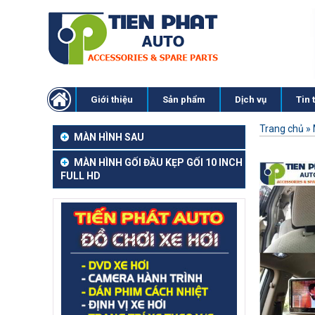
Giới thiệu
Sản phẩm
Dịch vụ
Tin 
Trang chủ
»
MÀN HÌNH SAU
MÀN HÌNH GỐI ĐẦU KẸP GỐI 10 INCH
FULL HD