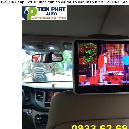
 Gối Đầu Kẹp Gối 10 Inch cần có đế để sỏ vào màn hình Gối Đầu Kẹp Gố