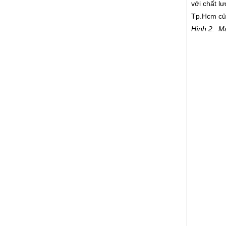
với chất l
Tp.Hcm củ
Hình 2. M