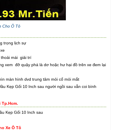
ch Cho Ô Tô
 trọng lịch sự
 xe
hoải mái giải trí
ung xem đỡ quậy phá là dơ hoặc hư hại đồ trên xe đem lại
ìn màn hình dvd trung tâm mỏi cổ mỏi mắt
Đầu Kẹp Gối 10 Inch sau người ngồi sau vẫn coi bình
i Tp.Hcm.
Đầu Kẹp Gối 10 Inch sau
ho Xe Ô Tô