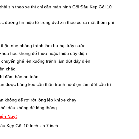
hải zin theo xe thì chỉ cần màn hình Gối Đầu Kẹp Gối 10
 đường tín hiệu từ trong dvd zin theo xe ra mất thêm phí
thận nhẹ nhàng tránh làm hư hại trấy sước
hoa học không để thừa hoặc thiếu dây điện
huyển ghế lên xuống tránh làm đứt dây điện
ền chắc
hì đảm bảo an toàn
 được băng keo cần thận tránh hở điện làm đứt cầu trì
hông để rơi rớt lỏng lẻo khi xe chạy
ải dấu không để lòng thòng
iện Nay:
ầu Kẹp Gối 10 Inch zin 7 inch