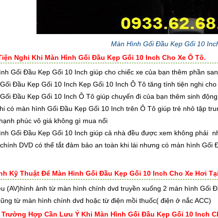
Màn Hình Gối Đầu Kẹp Gối 10 In
Tiện Nghi Khi Màn Hình Gối Đầu Kẹp Gối 10 Inch Cho Xe Ô Tô.
nh Gối Đầu Kẹp Gối 10 Inch giúp cho chiếc xe của bạn thêm phần sang
Gối Đầu Kẹp Gối 10 Inch Kẹp Gối 10 Inch Ô Tô tăng tính tiện nghi cho
Gối Đầu Kẹp Gối 10 Inch Ô Tô giúp chuyến đi của bạn thêm sinh động t
khi có màn hình Gối Đầu Kẹp Gối 10 Inch trên Ô Tô giúp trẻ nhỏ tập tr
 hạnh phúc vô giá không gì mua nổi
ình Gối Đầu Kẹp Gối 10 Inch giúp cả nhà đều được xem không phải nh
chính DVD có thể tắt đảm bảo an toàn khi lái nhưng có màn hình Gối 
rình Kỹ Thuật Để Màn Hinh Gối Đầu Kẹp Gối 10 Inch Cho Xe Hơi Tạ
iệu (AV)hình ảnh từ màn hình chính dvd truyền xuống 2 màn hình Gối 
cũng từ màn hình chính dvd hoặc từ điện mồi thuốc( điện ở nắc ACC)
g Trường Hợp Cần Lưu Ý Khi Màn Hình Gối Đầu Kẹp Gối 10 Inch C