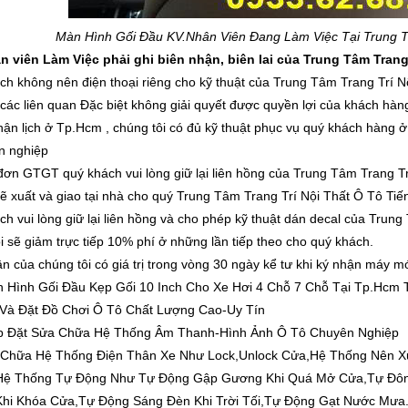
Màn Hình Gối Đầu K
V.Nhân Viên Đang Làm Việc Tại Trung Tâm
 viên Làm Việc phải ghi biên nhận, biên lai của Trung Tâm Trang Tr
ch không nên điện thoại riêng cho kỹ thuật của Trung Tâm Trang Trí Nộ
 các liên quan Đặc biệt không giải quyết được quyền lợi của khách hàng
hận lịch ở Tp.Hcm , chúng tôi có đủ kỹ thuật phục vụ quý khách hàng ở t
n nghiệp
đơn GTGT quý khách vui lòng giữ lại liên hồng của Trung Tâm Trang Tri
sẽ xuất và giao tại nhà cho quý Trung Tâm Trang Trí Nội Thất Ô Tô Tiế
h vui lòng giữ lại liên hồng và cho phép kỹ thuật dán decal của Trung Tâ
ôi sẽ giảm trực tiếp 10% phí ở những lần tiếp theo cho quý khách.
ận của chúng tôi có giá trị trong vòng 30 ngày kể tư khi ký nhận máy mó
 Hình Gối Đầu Kẹp Gối 10 Inch Cho Xe Hơi 4 Chỗ 7 Chỗ Tại Tp.Hcm 
Và Đặt Đồ Chơi Ô Tô Chất Lượng Cao-Uy Tín
p Đặt Sửa Chữa Hệ Thống Âm Thanh-Hình Ảnh Ô Tô Chuyên Nghiệp
 Chữa Hệ Thống Điện Thân Xe Như Lock,Unlock Cửa,Hệ Thống Nên Xu
t Hệ Thống Tự Động Như Tự Động Gập Gương Khi Quá Mở Cửa,Tự Đ
Khi Khóa Cửa,Tự Động Sáng Đèn Khi Trời Tối,Tự Động Gạt Nước Mưa.