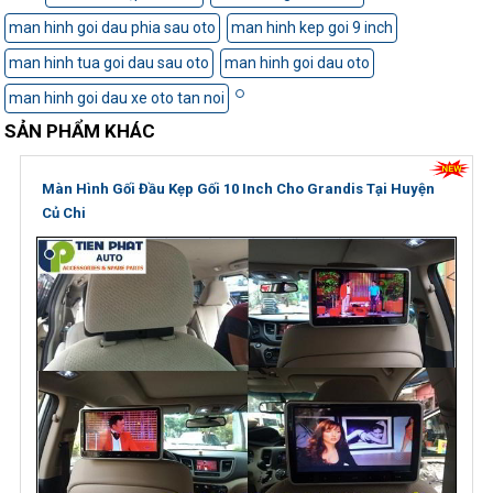
man hinh goi dau phia sau oto
man hinh kep goi 9 inch
man hinh tua goi dau sau oto
man hinh goi dau oto
man hinh goi dau xe oto tan noi
SẢN PHẨM KHÁC
Màn Hình Gối Đầu Kẹp Gối 10 Inch Cho Grandis Tại Huyện
Củ Chi