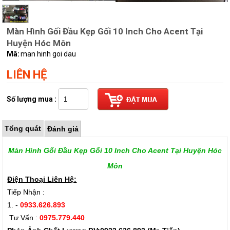
Màn Hình Gối Đầu Kẹp Gối 10 Inch Cho Acent Tại
Huyện Hóc Môn
Mã:
man hinh goi dau
LIÊN HỆ
Số lượng mua :
Tổng quát
Đánh giá
Màn Hình Gối Đầu Kẹp Gối 10 Inch Cho Acent Tại Huyện Hóc
Môn
Điện Thoại Liên Hệ:
Tiếp Nhận :
1. -
0933.626.893
Tư Vấn :
0975.779.440