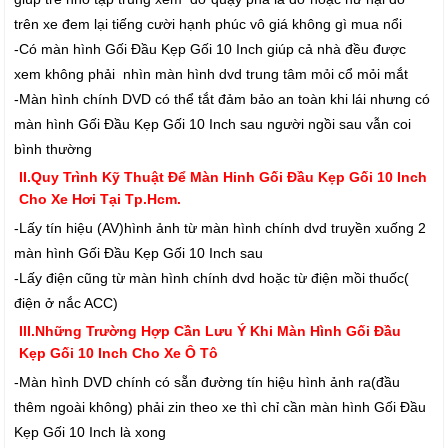
trên xe đem lại tiếng cười hạnh phúc vô giá không gì mua nổi
-Có màn hình Gối Đầu Kẹp Gối 10 Inch giúp cả nhà đều được
xem không phải nhìn màn hình dvd trung tâm mỏi cổ mỏi mắt
-Màn hình chính DVD có thể tắt đảm bảo an toàn khi lái nhưng có
màn hình Gối Đầu Kẹp Gối 10 Inch sau người ngồi sau vẫn coi
bình thường
II.Quy Trình Kỹ Thuật Để Màn Hinh Gối Đầu Kẹp Gối 10 Inch
Cho Xe Hơi Tại Tp.Hcm.
-Lấy tín hiệu (AV)hình ảnh từ màn hình chính dvd truyền xuống 2
màn hình Gối Đầu Kẹp Gối 10 Inch sau
-Lấy điện cũng từ màn hình chính dvd hoặc từ điện mồi thuốc(
điện ở nắc ACC)
III.Những Trường Hợp Cần Lưu Ý Khi Màn Hình Gối Đầu
Kẹp Gối 10 Inch Cho Xe Ô Tô
-Màn hình DVD chính có sẵn đường tín hiệu hình ảnh ra(đầu
thêm ngoài không) phải zin theo xe thì chỉ cần màn hình Gối Đầu
Kẹp Gối 10 Inch là xong