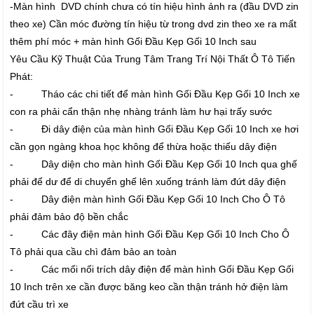
-Màn hình DVD chính chưa có tín hiệu hình ảnh ra (đầu DVD zin
theo xe) Cần móc đường tín hiệu từ trong dvd zin theo xe ra mất
thêm phí móc + màn hình Gối Đầu Kẹp Gối 10 Inch sau
Yêu Cầu Kỹ Thuật Của Trung Tâm Trang Trí Nội Thất Ô Tô Tiến
Phát:
- Tháo các chi tiết để màn hình Gối Đầu Kẹp Gối 10 Inch xe
con ra phải cẩn thận nhẹ nhàng tránh làm hư hại trấy sước
- Đi dây điện của màn hình Gối Đầu Kẹp Gối 10 Inch xe hơi
cần gọn ngàng khoa học không để thừa hoặc thiếu dây điện
- Dây diện cho màn hình Gối Đầu Kẹp Gối 10 Inch qua ghế
phải để dư để di chuyển ghế lên xuống tránh làm đứt dây điện
- Dây điện màn hình Gối Đầu Kẹp Gối 10 Inch Cho Ô Tô
phải đảm bảo độ bền chắc
- Các đây điện màn hình Gối Đầu Kẹp Gối 10 Inch Cho Ô
Tô phải qua cầu chì đảm bảo an toàn
- Các mối nối trích dây điện để màn hình Gối Đầu Kẹp Gối
10 Inch trên xe cần được băng keo cần thận tránh hở điện làm
đứt cầu trì xe