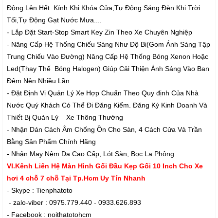
Động Lên Hết Kính Khi Khóa Cửa,Tự Động Sáng Đèn Khi Trời
Tối,Tự Động Gạt Nước Mưa....
- Lắp Đặt Start-Stop Smart Key Zin Theo Xe Chuyên Nghiệp
- Nâng Cấp Hệ Thống Chiếu Sáng Như Độ Bi(Gom Ánh Sáng Tập
Trung Chiếu Vào Đường) Nâng Cấp Hệ Thống Bóng Xenon Hoặc
Led(Thay Thế Bóng Halogen) Giúp Cải Thiện Ánh Sáng Vào Ban
Đêm Nên Nhiều Lần
- Đặt Định Vị Quản Lý Xe Hợp Chuẩn Theo Quy định Của Nhà
Nước Quý Khách Có Thể Đi Đăng Kiểm. Đăng Ký Kinh Doanh Và
Thiết Bị Quản Lý Xe Thông Thường
- Nhận Dán Cách Âm Chống Ồn Cho Sàn, 4 Cách Cửa Và Trần
Bằng Sản Phẩm Chính Hãng
- Nhận May Nệm Da Cao Cấp, Lót Sàn, Bọc La Phông
VI.Kênh Liên Hệ Màn Hình Gối Đầu Kẹp Gối 10 Inch Cho Xe
hơi 4 chỗ 7 chỗ Tại Tp.Hcm Uy Tín Nhanh
- Skype : Tienphatoto
- zalo-viber : 0975.779.440 - 0933.626.893
- Facebook : noithatotohcm