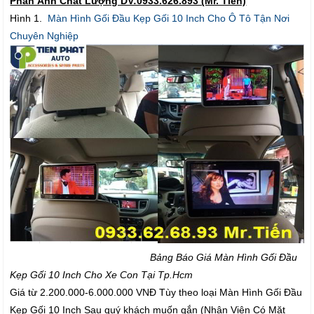
Phản Ảnh Chất Lượng DV:0933.626.893 (Mr. Tiến)
Hình 1.
Màn Hình Gối Đầu Kẹp Gối 10 Inch Cho Ô Tô Tận Nơi
Chuyên Nghiệp
Bảng Báo Giá Màn Hình Gối Đầu
Kẹp Gối 10 Inch Cho Xe Con Tại Tp.Hcm
Giá từ 2.200.000-6.000.000 VNĐ Tùy theo loại Màn Hình Gối Đầu
Kẹp Gối 10 Inch Sau quý khách muốn gắn (Nhân Viên Có Mặt