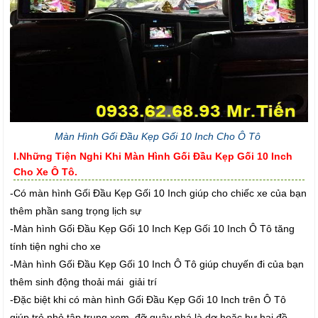
Màn Hình Gối Đầu Kẹp Gối 10 Inch Cho Ô Tô
I.Những Tiện Nghi Khi Màn Hình Gối Đầu Kẹp Gối 10 Inch
Cho Xe Ô Tô.
-Có màn hình Gối Đầu Kẹp Gối 10 Inch giúp cho chiếc xe của bạn
thêm phần sang trọng lịch sự
-Màn hình Gối Đầu Kẹp Gối 10 Inch Kẹp Gối 10 Inch Ô Tô tăng
tính tiện nghi cho xe
-Màn hình Gối Đầu Kẹp Gối 10 Inch Ô Tô giúp chuyến đi của bạn
thêm sinh động thoải mái giải trí
-Đặc biệt khi có màn hình Gối Đầu Kẹp Gối 10 Inch trên Ô Tô
giúp trẻ nhỏ tập trung xem đỡ quậy phá là dơ hoặc hư hại đồ