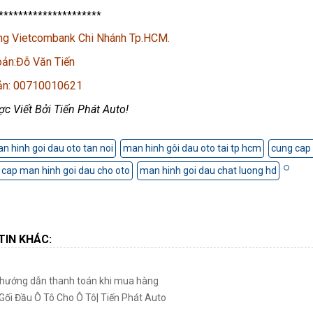
*********************
ng Vietcombank Chi Nhánh Tp.HCM.
oản:Đỗ Văn Tiến
oản: 00710010621
ợc Viết Bởi Tiến Phát Auto!
n hinh goi dau oto tan noi
man hinh gôi dau oto tai tp hcm
cung cap 
g cap man hinh goi dau cho oto
man hinh goi dau chat luong hd
TIN KHÁC:
 hướng dẫn thanh toán khi mua hàng
Gối Đầu Ô Tô Cho Ô Tô| Tiến Phát Auto