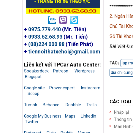
***********
2. Ngân Hà
Chủ Tài Kh
+
0975.779.440
(Mr. Tiến)
Số Tài Kh
+
0933.62.68.93
(Mr. Tiến)
+
(08)224 000 88
(Tiến Phát)
Bài Viết Đư
+
tiennoithatxehoi@gmail.com
TAGs
lap ma
Liên kết với TPCar Auto Center:
Speakerdeck
Patreon
Wordpress
dia chi cun
Blogspot
Google site
Provenexpert
Instagram
Scoop
CÁC LOẠI 
Tumblr
Behance
Dribbble
Trello
Nhập lại
Google My Business
Maps
Linkedin
Thông tin
Twitter
Màn Hình 