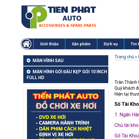
Giới thiệu
Sản phẩm
Dịch vụ
Tin 
Trang chủ
»
MÀN HÌNH SAU
MÀN HÌNH GỐI ĐẦU KẸP GỐI 10 INCH
FULL HD
Trân Thành 
Quý khách đ
Hiện tại thư
Số Tài Kh
1. Ngân Hà
Chủ tài kho
Số Tài Kho