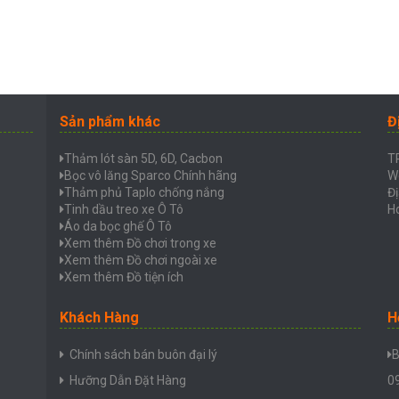
Sản phẩm khác
Đ
Thảm lót sàn 5D, 6D, Cacbon
T
Bọc vô lăng Sparco Chính hãng
W
Thảm phủ Taplo chống nắng
Đị
Tinh dầu treo xe Ô Tô
Ho
Áo da bọc ghế Ô Tô
Xem thêm Đồ chơi trong xe
Xem thêm Đồ chơi ngoài xe
Xem thêm Đồ tiện ích
Khách Hàng
H
Chính sách bán buôn đại lý
B
Hưỡng Dẫn Đặt Hàng
0