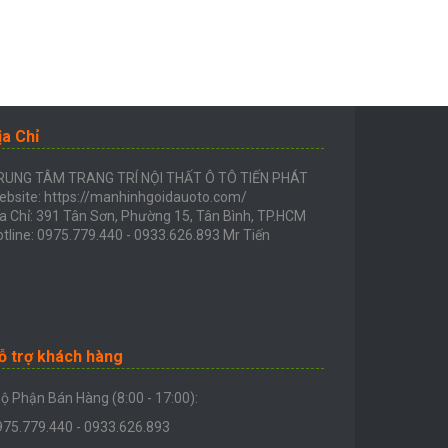
ịa Chỉ
RUNG TÂM TRANG TRÍ NỘI THẤT Ô TÔ TIẾN PHÁT
ebsite: https://manhinhgoidauoto.com/
a Chỉ: 391 Tân Sơn, Phường 15, Tân Bình, TP.HCM
tline: 0975.779.440 - 0933.626.893 Mr Tiến
ỗ trợ khách hàng
ộ Phận Bán Hàng (8:00 - 17:00):
975.779.440 - 0933.626.893